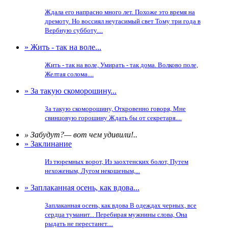
Ждала его напрасно много лет. Похоже это время на
дремоту. Но воссиял неугасимый свет Тому три года в
Вербную субботу....
» Жить - так на воле...
Жить - так на воле, Умирать - так дома. Волково поле,
Желтая солома....
» За такую скоморошину...
За такую скоморошину, Откровенно говоря, Мне
свинцовую горошину Ждать бы от секретаря....
» Забудут?— вот чем удивили!..
» Заклинание
Из тюремных ворот, Из заохтенских болот, Путем
нехоженым, Лугом некошеным,...
» Заплаканная осень, как вдова...
Заплаканная осень, как вдова В одеждах черных, все
сердца туманит... Перебирая мужнины слова, Она
рыдать не перестанет....