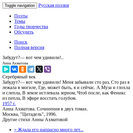
Русская поэзия
Toggle navigation
Поэты
Темы
Годы творчества
Обсудить
Поиск
Полная версия
Забудут?— вот чем удивили!..
Анна Ахматова
Серебряный век
Забудут?— вот чем удивили! Меня забывали сто раз, Сто раз я
лежала в могиле, Где, может быть, я и сейчас. А Муза и глохла
и слепла, В земле истлевала зерном, Чтоб после, как Феникс
из пепла, В эфире восстать голубом.
1957 г.
Анна Ахматова. Сочинения в двух томах.
Москва, "Цитадель", 1996.
Другие стихи Анны Ахматовой
» Ждала его напрасно много лет...