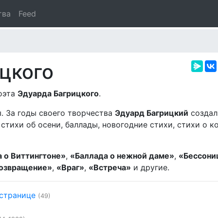
тва
Feed
цкого
поэта
Эдуарда Багрицкого
.
ы. За годы своего творчества
Эдуард Багрицкий
создал
стихи об осени, баллады, новогодние стихи, стихи о к
 о Виттингтоне»
,
«Баллада о нежной даме»
,
«Бессони
озвращение»
,
«Враг»
,
«Встреча»
и другие.
 странице
(49)