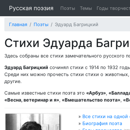
Русская поэзия
Поэты
Темы
Годы творчес
Главная
Поэты
Эдуард Багрицкий
Стихи Эдуарда Багри
Здесь собраны все стихи замечательного русского 
Эдуард Багрицкий
сочинял стихи с 1914 по 1932 год
Среди них можно прочесть стихи стихи о животных, 
другие.
Самые известные стихи поэта это
«Арбуз»
,
«Баллада
«Весна, ветеринар и я»
,
«Вмешательство поэта»
,
«В
»
Все стихи на одной
»
Биография поэта