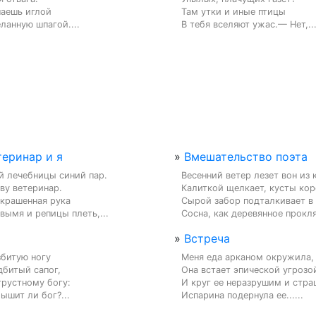
аешь иглой

Там утки и иные птицы

ланную шпагой....
В тебя вселяют ужас.— Нет,..
теринар и я
»
Вмешательство поэта
 лечебницы синий пар.

Весенний ветер лезет вон из 
у ветеринар.

Калиткой щелкает, кусты коре
крашенная рука

Сырой забор подталкивает в б
вымя и репицы плеть,...
Сосна, как деревянное проклят
»
Встреча
битую ногу

Меня еда арканом окружила,

битый сапог,

Она встает эпической угрозой
рустному богу:

И круг ее неразрушим и страш
ышит ли бог?...
Испарина подернула ее......