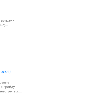
 ветрами

а;...
олог)
оевые

я пройду

нестрелем....