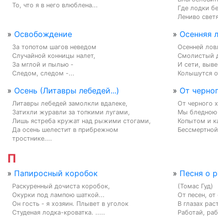
То, что я в него влюблена...
Где лодки бе
Лениво светя
»
Освобождение
»
Осенняя 
За топотом шагов неведом

Осенней ловл
Случайной конницы налет,

Смолистый д
За мглой и пылью -

И сети, выве
Следом, следом -...
Колышутся от
»
Осень (Литавры лебедей...)
»
От черног
Литавры лебедей замолкли вдалеке,

От черного х
Затихли журавли за топкими лугами,

Мы бледною 
Лишь ястреба кружат над рыжими стогами,

Копытом и к
Да осень шелестит в прибрежном 
Бессмертной
тростнике....
П
»
Папиросный коробок
»
Песня о 
Раскуренный дочиста коробок,

(Томас Гуд)

Окурки под лампою шаткой...

От песен, от 
Он гость - я хозяин. Плывет в уголок

В глазах раст
Студеная лодка-кроватка. .....
Работай, раб