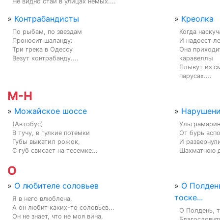
Не видно стаи в улицах немых....
»
Контрабандисты
»
Креолка
По рыбам, по звездам

Когда наскуч
Проносит шаланду:

И надоест ле
Три грека в Одессу

Она приходит
Везут контрабанду....
каравеллы

Плывут из см
парусах....
М-Н
»
Можайское шоссе
»
Нарушени
(Автобус)

Ультрамарино
В тучу, в гулкие потемки

От бурь вспо
Губы выкатил рожок,

И развернул
С губ свисает на тесемке...
Шахматною д
О
»
О любителе соловьев
»
О Полден
тоске...
Я в него влюблена,

А он любит каких-то соловьев...

О Полдень, т
Он не знает, что не моя вина,

Благословить