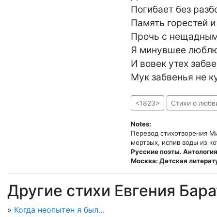
Погибает без разбо
Память горестей и 
Прочь с нещадным
Я минувшее люблю
И вовек утех забве
Мук забвенья не к
<1823>
Стихи о любв
Notes:
Перевод стихотворения Мил
Русские поэты. Антология
Москва: Детская литерату
Другие стихи Евгения Бар
»
Когда неопытен я был...