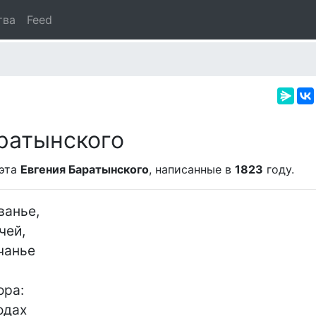
тва
Feed
ратынского
оэта
Евгения Баратынского
, написанные в
1823
году.
анье,

ей,

анье

ра:

одах
