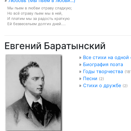
»
Любовь (Мы пьем в любви...)
Мы пьем в любви отраву сладкую;

Но всё отраву пьем мы в ней,

И платим мы за радость краткую

Ей безвесельем долгих дней....
Евгений Баратынский
»
Все стихи на одной
»
Биография поэта
»
Годы творчества
(18
»
Песни
(2)
»
Стихи о дружбе
(2)