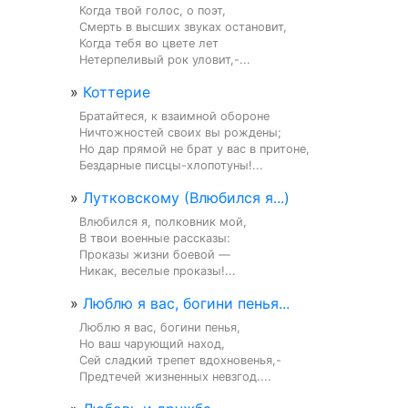
Когда твой голос, о поэт,

Смерть в высших звуках остановит,

Когда тебя во цвете лет

Нетерпеливый рок уловит,-...
»
Коттерие
Братайтеся, к взаимной обороне

Ничтожностей своих вы рождены;

Но дар прямой не брат у вас в притоне,

Бездарные писцы-хлопотуны!...
»
Лутковскому (Влюбился я...)
Влюбился я, полковник мой,

В твои военные рассказы:

Проказы жизни боевой —

Никак, веселые проказы!...
»
Люблю я вас, богини пенья...
Люблю я вас, богини пенья,

Но ваш чарующий наход,

Сей сладкий трепет вдохновенья,-

Предтечей жизненных невзгод....