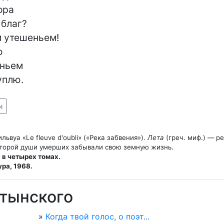
ра

благ?

 утешеньем!



ньем

уплю.
и
ьвуа «Le fleuve d'oubli» («Река забвения»).
Лета
(греч. миф.) — ре
 в четырех томах.
ра, 1968.
атынского
»
Когда твой голос, о поэт...