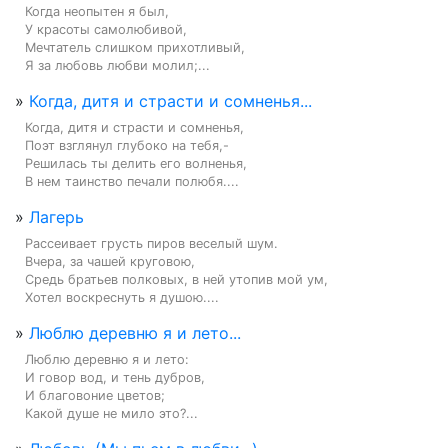
Когда неопытен я был,

У красоты самолюбивой,

Мечтатель слишком прихотливый,

Я за любовь любви молил;...
»
Когда, дитя и страсти и сомненья...
Когда, дитя и страсти и сомненья,

Поэт взглянул глубоко на тебя,-

Решилась ты делить его волненья,

В нем таинство печали полюбя....
»
Лагерь
Рассеивает грусть пиров веселый шум.

Вчера, за чашей круговою,

Средь братьев полковых, в ней утопив мой ум,

Хотел воскреснуть я душою....
»
Люблю деревню я и лето...
Люблю деревню я и лето:

И говор вод, и тень дубров,

И благовоние цветов;

Какой душе не мило это?...