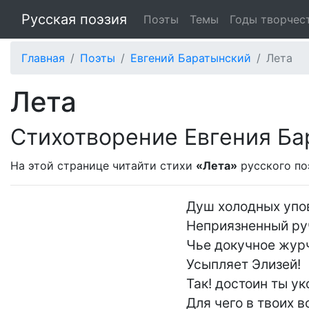
Русская поэзия
Поэты
Темы
Годы творчес
Главная
Поэты
Евгений Баратынский
Лета
Лета
Стихотворение Евгения Ба
На этой странице читайти стихи
«Лета»
русского п
Душ холодных упов
Неприязненный руч
Чье докучное журч
Усыпляет Элизей!

Так! достоин ты уко
Для чего в твоих в