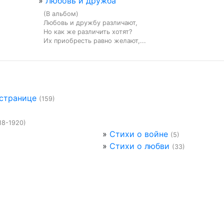
»
Любовь и дружба
(В альбом)

Любовь и дружбу различают,

Но как же различить хотят?

Их приобресть равно желают,...
 странице
(159)
18-1920)
»
Стихи о войне
(5)
»
Стихи о любви
(33)