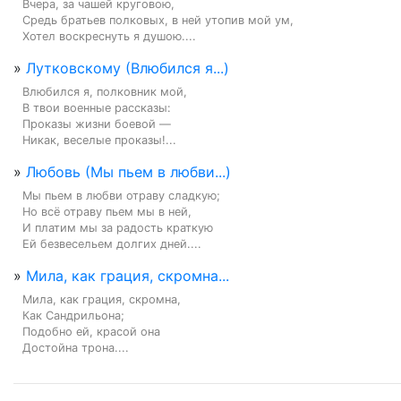
Вчера, за чашей круговою,

Средь братьев полковых, в ней утопив мой ум,

Хотел воскреснуть я душою....
»
Лутковскому (Влюбился я...)
Влюбился я, полковник мой,

В твои военные рассказы:

Проказы жизни боевой —

Никак, веселые проказы!...
»
Любовь (Мы пьем в любви...)
Мы пьем в любви отраву сладкую;

Но всё отраву пьем мы в ней,

И платим мы за радость краткую

Ей безвесельем долгих дней....
»
Мила, как грация, скромна...
Мила, как грация, скромна,

Как Сандрильона;

Подобно ей, красой она

Достойна трона....