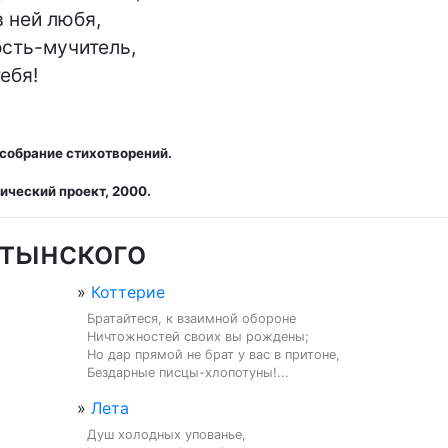
 ней любя,

сть-мучитель,

ебя!
 собрание стихотворений.
ический проект, 2000.
атынского
»
Коттерие
Братайтеся, к взаимной обороне

Ничтожностей своих вы рождены;

Но дар прямой не брат у вас в притоне,

Бездарные писцы-хлопотуны!...
»
Лета
Душ холодных упованье,
