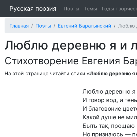
Русская поэзия
Поэты
Темы
Годы творчес
Главная
Поэты
Евгений Баратынский
Люблю д
Люблю деревню я и ле
Стихотворение Евгения Ба
На этой странице читайти стихи
«Люблю деревню я и
Люблю деревню я и
И говор вод, и тень
И благовоние цвето
Какой душе не мило
Быть так, прощаю 
Но признаюсь — пу