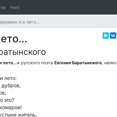
тва
Feed
еревню я и лето...
то...
ратынского
 лето...»
русского поэта
Евгения Баратынского
, напи
 лето:

 дубров,

в;

 это?

комаров!

стыни житель,
