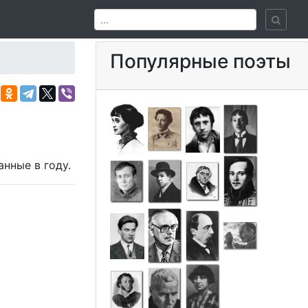
Популярные поэты
санные в
году.