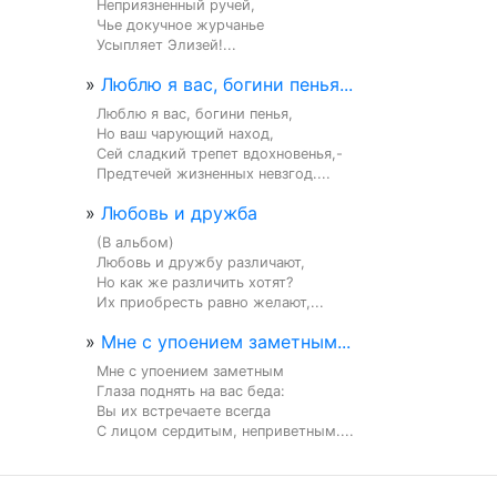
Неприязненный ручей,

Чье докучное журчанье

Усыпляет Элизей!...
»
Люблю я вас, богини пенья...
Люблю я вас, богини пенья,

Но ваш чарующий наход,

Сей сладкий трепет вдохновенья,-

Предтечей жизненных невзгод....
»
Любовь и дружба
(В альбом)

Любовь и дружбу различают,

Но как же различить хотят?

Их приобресть равно желают,...
»
Мне с упоением заметным...
Мне с упоением заметным

Глаза поднять на вас беда:

Вы их встречаете всегда

С лицом сердитым, неприветным....