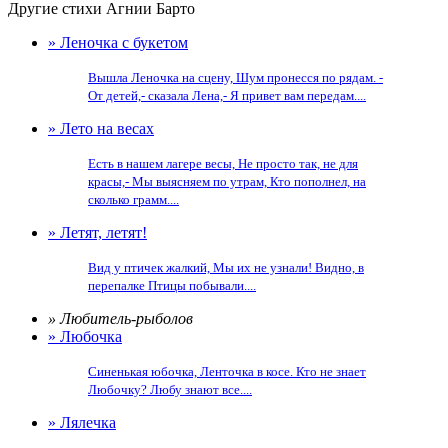
Другие стихи Агнии Барто
» Леночка с букетом
Вышла Леночка на сцену, Шум пронесся по рядам. -
От детей,- сказала Лена,- Я привет вам передам....
» Лето на весах
Есть в нашем лагере весы, Не просто так, не для
красы,- Мы выясняем по утрам, Кто пополнел, на
сколько грамм....
» Летят, летят!
Вид у птичек жалкий, Мы их не узнали! Видно, в
перепалке Птицы побывали....
» Любитель-рыболов
» Любочка
Синенькая юбочка, Ленточка в косе. Кто не знает
Любочку? Любу знают все....
» Лялечка