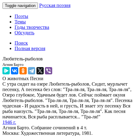
Русская поэзия
Toggle navigation
Поэты
Темы
Годы творчества
Обсудить
Поиск
Полная версия
Любитель-рыболов
Агния Барто
О животных
Песни
С утра сидит на озере Любитель-рыболов, Сидит, мурлычет
песенку, А песенка без слов: "Тра-ля-ля, Тра-ля-ля, Тра-ля-ля",
Озеро глубокое, Удачным будет лов. Сейчас поймает окуня
Любитель-рыболов. "Тра-ля-ля, Тра-ля-ля, Тра-ля-ля". Песенка
чудесная - И радость в ней, и грусть, И знает эту песенку Вся
рыба наизусть. "Тра-ля-ля, Тра-ля-ля, Тра-ля-ля". Как песня
начинается, Вся рыба расплывается... "Тра-ля!"
1946 г.
Агния Барто. Собрание сочинений в 4 т.
Москва: Художественная литература, 1981.