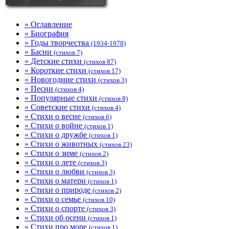
» Оглавление
» Биография
» Годы творчества
(1934-1978)
» Басни
(стихов 7)
» Детские стихи
(стихов 87)
» Короткие стихи
(стихов 17)
» Новогодние стихи
(стихов 3)
» Песни
(стихов 4)
» Популярные стихи
(стихов 8)
» Советские стихи
(стихов 4)
» Стихи о весне
(стихов 6)
» Стихи о войне
(стихов 1)
» Стихи о дружбе
(стихов 1)
» Стихи о животных
(стихов 23)
» Стихи о зиме
(стихов 2)
» Стихи о лете
(стихов 3)
» Стихи о любви
(стихов 3)
» Стихи о матери
(стихов 1)
» Стихи о природе
(стихов 2)
» Стихи о семье
(стихов 10)
» Стихи о спорте
(стихов 3)
» Стихи об осени
(стихов 1)
» Стихи про море
(стихов 1)