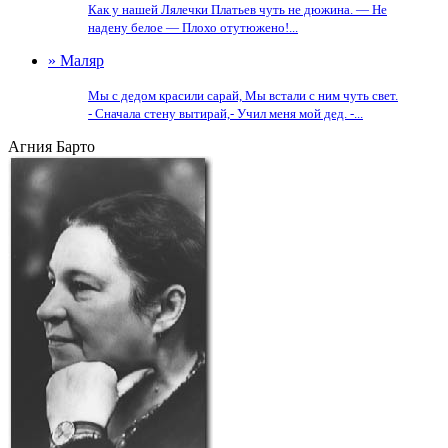
Как у нашей Лялечки Платьев чуть не дюжина. — Не
надену белое — Плохо отутюжено!...
» Маляр
Мы с дедом красили сарай, Мы встали с ним чуть свет.
- Сначала стену вытирай,- Учил меня мой дед. -...
Агния Барто