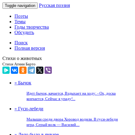
Русская поэзия
Toggle navigation
Поэты
Темы
Годы творчества
Обсудить
Поиск
Полная версия
Стихи о животных
Стихи Агнии Барто
» Бычок
Идет бычок, качается, Вздыхает на ходу: - Ох, доска
кончается, Сейчас я упаду!...
» Гуси-лебеди
Малыши среди двора Хоровод водили. В гуси-лебеди
игра, Серый волк — Василий....
» Дело было в январе...