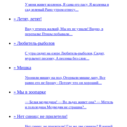
У меня живет козленок, Я сама его пасу. Я козленка в
сад зеленый Рано утром отнесу....
» Летят, летят!
Вид у птичек жалкий, Мы их не узнали! Видно, в
перепалке Птицы побывали....
» Любитель-рыболов
С утра сидит на озере Любитель-рыболов, Сидит,
мурлычет песенку, А песенка без слов:...
» Мишка
Уронили мишку на пол, Оторвали мишке лапу. Все
равно его не брошу - Потому что он хороший....
» Мы в зоопарке
— Белая медведица! — Во льдах живет она? — Метель
и гололедица Медведям не страшна?...
» Нет синиц: не прилетели!
Нет синиц: не прилетели! Где же две синицы? В нашей