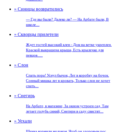
» Синицы возвратились
— Где вы были? Далеко ли? — На Арбате были, В
школе....
» Скворцы прилетели
Ждет гостей высокий клен - Дом на ветке укреплен.
Краской выкрашена крыша, Есть крылечко для
певцов......
» Слон
Спать пора! Уснул бычок, Лег в коробку на бочок.
Сонный мишка лег в кровать, Только слон не хочет
спать....
» Снегирь
На Арбате, в магазине, За окном устроен сад. Там
летает голубь синий, Снегири в саду свистят....
» Уехали
Щенка кормили молоком. Чтоб он здоровым рос.