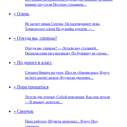
книжке опустели Пестрые страницы....
» Олень
Не заснет никак Сережа, Он разглядывает лежа
Тонконогого оленя На лужайке вдалеке —...
» Откуда вы, синицы?
Откуда вы, синицы? — Летали над столицей...
Пятиклассник шел вразвалку По бульвару не спеша...
» По дороге в класс
Спешил Никита на урок, Шел не сбавляя шага, Вдруг
на него рычит щенок, Кудлатая дворняга....
» Пора прощаться
Летели две птички, Собой невелички, Как они летели
— В книжку залетели....
» Сверчок
Папа работал, Шуметь запрещал... Вдруг Под
диваном...