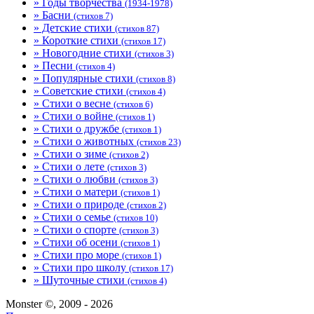
» Годы творчества
(1934-1978)
» Басни
(стихов 7)
» Детские стихи
(стихов 87)
» Короткие стихи
(стихов 17)
» Новогодние стихи
(стихов 3)
» Песни
(стихов 4)
» Популярные стихи
(стихов 8)
» Советские стихи
(стихов 4)
» Стихи о весне
(стихов 6)
» Стихи о войне
(стихов 1)
» Стихи о дружбе
(стихов 1)
» Стихи о животных
(стихов 23)
» Стихи о зиме
(стихов 2)
» Стихи о лете
(стихов 3)
» Стихи о любви
(стихов 3)
» Стихи о матери
(стихов 1)
» Стихи о природе
(стихов 2)
» Стихи о семье
(стихов 10)
» Стихи о спорте
(стихов 3)
» Стихи об осени
(стихов 1)
» Стихи про море
(стихов 1)
» Стихи про школу
(стихов 17)
» Шуточные стихи
(стихов 4)
Monster ©, 2009 - 2026