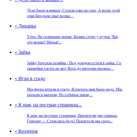
Дело было в январе, Стояла елка на горе, А возле этой
елки Бродили злые волки....
» Дикарка
Утро. На солнышке жарко. Кошка стоит у ручья. Чья
это кошка? Ничья!...
» Зайка
Зайку бросила хозяйка - Под дождем остался зайка. Со
скамейки слезть не мог, Весь до ниточки промок....
» Игра в стадо
Мы вчера играли в стадо, И рычать нам было надо. Мы
рычали и мычали, По-собачьи лаяли,...
» К нам, на пестрые страницы...
К нам, на пестрые страницы, Прилетели две синицы.
Говорят:— Стряслась беда! Прилетели мы сюда...
» Козленок