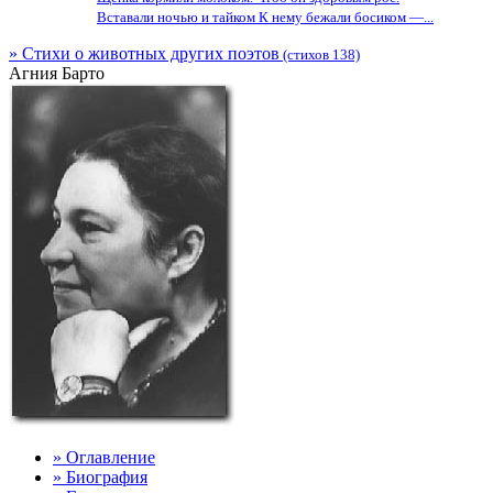
Вставали ночью и тайком К нему бежали босиком —...
» Стихи о животных других поэтов
(стихов 138)
Агния Барто
» Оглавление
» Биография