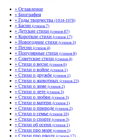
» Оглавление
» Биография
» Годы творчества
(1934-1978)
» Басни
(стихов 7)
» Детские стихи
(стихов 87)
» Короткие стихи
(стихов 17)
» Новогодние стихи
(стихов 3)
» Песни
(стихов 4)
» Популярные стихи
(стихов 8)
» Советские стихи
(стихов 4)
» Стихи о весне
(стихов 6)
» Стихи о войне
(стихов 1)
» Стихи о дружбе
(стихов 1)
» Стихи о животных
(стихов 23)
» Стихи о зиме
(стихов 2)
» Стихи о лете
(стихов 3)
» Стихи о любви
(стихов 3)
» Стихи о матери
(стихов 1)
» Стихи о природе
(стихов 2)
» Стихи о семье
(стихов 10)
» Стихи о спорте
(стихов 3)
» Стихи об осени
(стихов 1)
» Стихи про море
(стихов 1)
» Стихи про школу
(стихов 17)