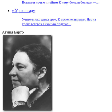
Вставали ночью и тайком К нему бежали босиком —...
» Урок в саду
Учитель наш давал урок, К доске не вызывал. Нас на
уроке ветерок Тихонько обдувал....
Агния Барто