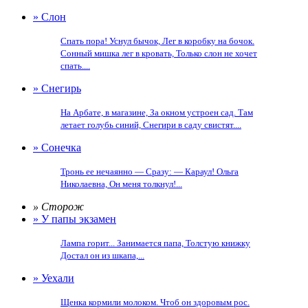
» Слон
Спать пора! Уснул бычок, Лег в коробку на бочок.
Сонный мишка лег в кровать, Только слон не хочет
спать....
» Снегирь
На Арбате, в магазине, За окном устроен сад. Там
летает голубь синий, Снегири в саду свистят....
» Сонечка
Тронь ее нечаянно — Сразу: — Караул! Ольга
Николаевна, Он меня толкнул!...
» Сторож
» У папы экзамен
Лампа горит... Занимается папа, Толстую книжку
Достал он из шкапа,...
» Уехали
Щенка кормили молоком. Чтоб он здоровым рос.