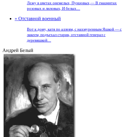
Лежу в цветах онемелых, Пунцовых,— В гиацинтах
розовых и лиловых, И белых....
» Отставной военный
Вот к дому, катя по аллеям, с нахмуренным Яшкой — с
лакеем, подъехал старик, отставной генерал с
деревяшкой....
Андрей Белый