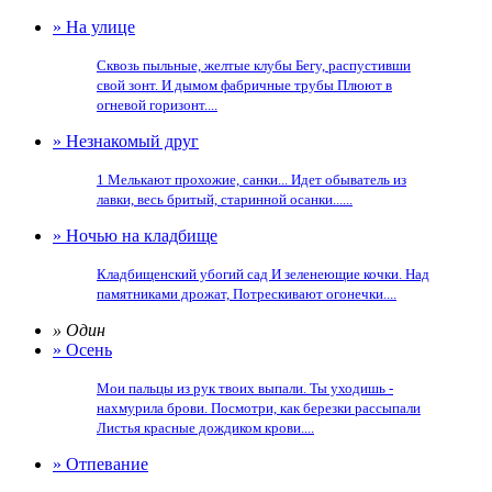
» На улице
Сквозь пыльные, желтые клубы Бегу, распустивши
свой зонт. И дымом фабричные трубы Плюют в
огневой горизонт....
» Незнакомый друг
1 Мелькают прохожие, санки... Идет обыватель из
лавки, весь бритый, старинной осанки......
» Ночью на кладбище
Кладбищенский убогий сад И зеленеющие кочки. Над
памятниками дрожат, Потрескивают огонечки....
» Один
» Осень
Мои пальцы из рук твоих выпали. Ты уходишь -
нахмурила брови. Посмотри, как березки рассыпали
Листья красные дождиком крови....
» Отпевание