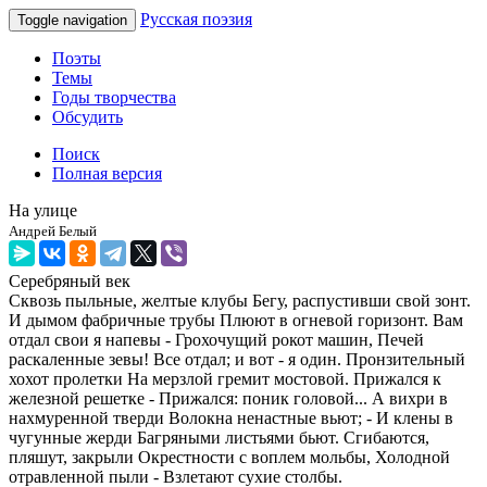
Русская поэзия
Toggle navigation
Поэты
Темы
Годы творчества
Обсудить
Поиск
Полная версия
На улице
Андрей Белый
Серебряный век
Сквозь пыльные, желтые клубы Бегу, распустивши свой зонт.
И дымом фабричные трубы Плюют в огневой горизонт. Вам
отдал свои я напевы - Грохочущий рокот машин, Печей
раскаленные зевы! Все отдал; и вот - я один. Пронзительный
хохот пролетки На мерзлой гремит мостовой. Прижался к
железной решетке - Прижался: поник головой... А вихри в
нахмуренной тверди Волокна ненастные вьют; - И клены в
чугунные жерди Багряными листьями бьют. Сгибаются,
пляшут, закрыли Окрестности с воплем мольбы, Холодной
отравленной пыли - Взлетают сухие столбы.