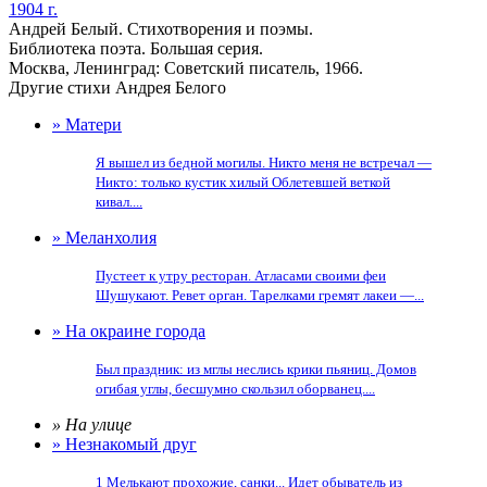
1904 г.
Андрей Белый. Стихотворения и поэмы.
Библиотека поэта. Большая серия.
Москва, Ленинград: Советский писатель, 1966.
Другие стихи Андрея Белого
» Матери
Я вышел из бедной могилы. Никто меня не встречал —
Никто: только кустик хилый Облетевшей веткой
кивал....
» Меланхолия
Пустеет к утру ресторан. Атласами своими феи
Шушукают. Ревет орган. Тарелками гремят лакеи —...
» На окраине города
Был праздник: из мглы неслись крики пьяниц. Домов
огибая углы, бесшумно скользил оборванец....
» На улице
» Незнакомый друг
1 Мелькают прохожие, санки... Идет обыватель из