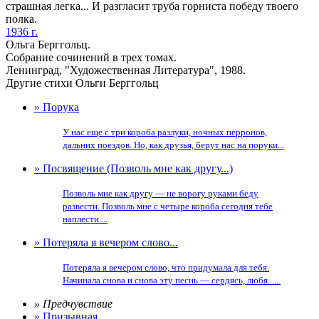
страшная легка... И разгласит труба горниста победу твоего
полка.
1936 г.
Ольга Берггольц.
Собрание сочинений в трех томах.
Ленинград, "Художественная Литература", 1988.
Другие стихи Ольги Берггольц
» Порука
У нас еще с три короба разлуки, ночных перронов,
дальних поездов. Но, как друзья, берут нас на поруки...
» Посвящение (Позволь мне как другу...)
Позволь мне как другу — не ворогу руками беду
развести. Позволь мне с четыре короба сегодня тебе
наплести....
» Потеряла я вечером слово...
Потеряла я вечером слово, что придумала для тебя.
Начинала снова и снова эту песнь — сердясь, любя......
» Предчувствие
» Призывная