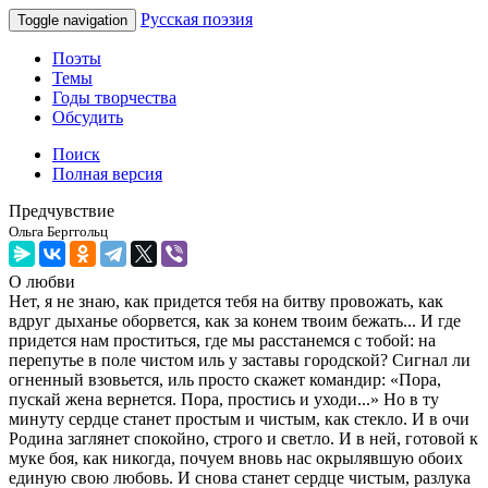
Русская поэзия
Toggle navigation
Поэты
Темы
Годы творчества
Обсудить
Поиск
Полная версия
Предчувствие
Ольга Берггольц
О любви
Нет, я не знаю, как придется тебя на битву провожать, как
вдруг дыханье оборвется, как за конем твоим бежать... И где
придется нам проститься, где мы расстанемся с тобой: на
перепутье в поле чистом иль у заставы городской? Сигнал ли
огненный взовьется, иль просто скажет командир: «Пора,
пускай жена вернется. Пора, простись и уходи...» Но в ту
минуту сердце станет простым и чистым, как стекло. И в очи
Родина заглянет спокойно, строго и светло. И в ней, готовой к
муке боя, как никогда, почуем вновь нас окрылявшую обоих
единую свою любовь. И снова станет сердце чистым, разлука