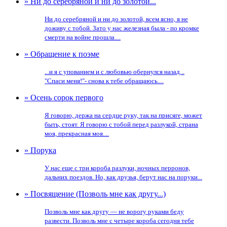
» Ни до серебряной и ни до золотой...
Ни до серебряной и ни до золотой, всем ясно, я не
доживу с тобой. Зато у нас железная была - по кромке
смерти на войне прошла....
» Обращение к поэме
...и я с упованием и с любовью обернулся назад...
"Спаси меня!"- снова к тебе обращаюсь....
» Осень сорок первого
Я говорю, держа на сердце руку, так на присяге, может
быть, стоят. Я говорю с тобой перед разлукой, страна
моя, прекрасная моя....
» Порука
У нас еще с три короба разлуки, ночных перронов,
дальних поездов. Но, как друзья, берут нас на поруки...
» Посвящение (Позволь мне как другу...)
Позволь мне как другу — не ворогу руками беду
развести. Позволь мне с четыре короба сегодня тебе