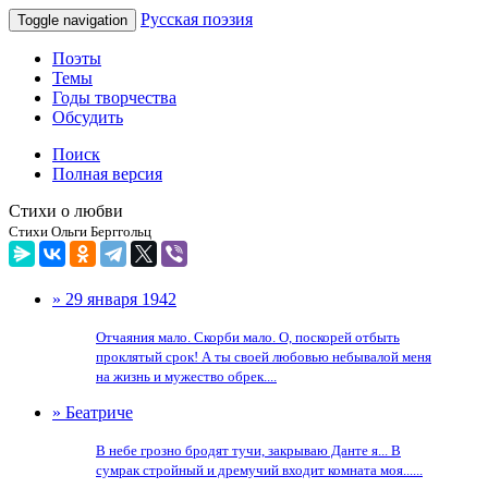
Русская поэзия
Toggle navigation
Поэты
Темы
Годы творчества
Обсудить
Поиск
Полная версия
Стихи о любви
Стихи Ольги Берггольц
» 29 января 1942
Отчаяния мало. Скорби мало. О, поскорей отбыть
проклятый срок! А ты своей любовью небывалой меня
на жизнь и мужество обрек....
» Беатриче
В небе грозно бродят тучи, закрываю Данте я... В
сумрак стройный и дремучий входит комната моя......