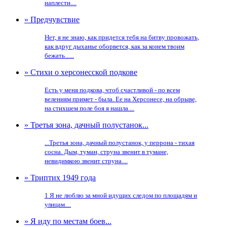
наплести....
» Предчувствие
Нет, я не знаю, как придется тебя на битву провожать,
как вдруг дыханье оборвется, как за конем твоим
бежать......
» Стихи о херсонесской подкове
Есть у меня подкова, чтоб счастливой - по всем
велениям примет - была. Ее на Херсонесе, на обрыве,
на стихшем поле боя я нашла....
» Третья зона, дачный полустанок...
...Третья зона, дачный полустанок, у перрона - тихая
сосна. Дым, туман, струна звенит в тумане,
невидимкою звенит струна....
» Триптих 1949 года
1 Я не люблю за мной идущих следом по площадям и
улицам....
» Я иду по местам боев...