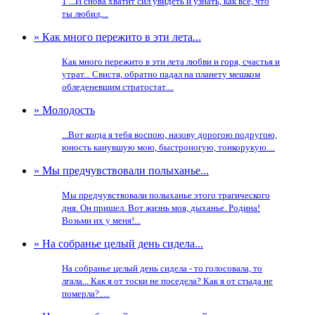
1 ...И снова хватит сил увидеть и узнать, как все, что
ты любил,...
» Как много пережито в эти лета...
Как много пережито в эти лета любви и горя, счастья и
утрат... Свистя, обратно падал на планету мешком
обледеневшим стратостат....
» Молодость
...Вот когда я тебя воспою, назову дорогою подругою,
юность канувшую мою, быстроногую, тонкорукую....
» Мы предчувствовали полыханье...
Мы предчувствовали полыханье этого трагического
дня. Он пришел. Вот жизнь моя, дыханье. Родина!
Возьми их у меня!...
» На собранье целый день сидела...
На собранье целый день сидела - то голосовала, то
лгала... Как я от тоски не поседела? Как я от стыда не
померла?.....