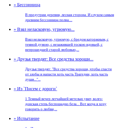
» Бессонница
В предутрии деревня, лесная сторона. И слухом самым
древним бессонница полна....
» Взял неласковую, угрюмую...
Взял неласковую, угрюмую, с бредом каторжным, с
темной думою, с незажившей тоскою вдовьей, с
непрошедшей старой любовью,...
» Друзья твердят: Все средства хороши...
Друзья твердят: "Все средства хороши, чтобы спасти
от злобы и напасти хоть часть Трагедии, хоть часть
души..."...
» Из `Писем с дороги`
1 Темный вечер легчайшей метелью увит, волго-
донская степь беспощадно бела... Вот когда я хочу
говорить о любви,...
» Испытание