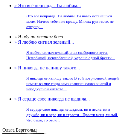
» Это всё неправда. Ты любим...
Это всё неправда. Ты любим. Ты навек останешься
моим. Ничего тебе я не прощу. Милых рук твоих не
отпущу....
» Я иду по местам боев...
» Я люблю сигнал зеленый...
Я люблю сигнал зеленый, знак свободного пути.
Нелюбимой, невлюбленной, хорошо одной брести....
» Я никогда не напишу такого...
Я никогда не напишу такого В той потрясенной, вещей
немоте ко мне тогда само являлось слово в нагой и
неподкупной чистоте....
» Я сердце свое никогда не щадила...
Я сердце свое никогда не щадила: ни в песне, ни в
дружбе, ни в горе, ни в страсти... Прости меня, милый.
Что было, то было...
Ольга Берггольц