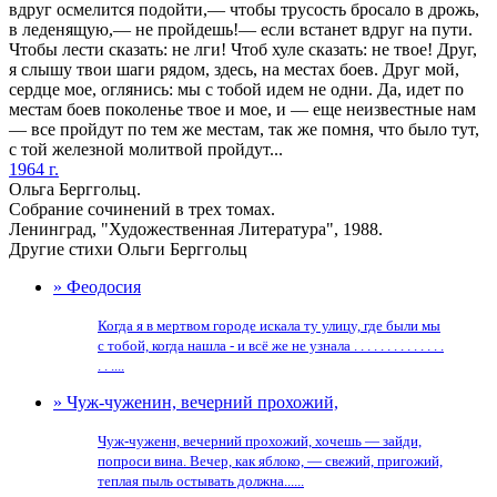
вдруг осмелится подойти,— чтобы трусость бросало в дрожь,
в леденящую,— не пройдешь!— если встанет вдруг на пути.
Чтобы лести сказать: не лги! Чтоб хуле сказать: не твое! Друг,
я слышу твои шаги рядом, здесь, на местах боев. Друг мой,
сердце мое, оглянись: мы с тобой идем не одни. Да, идет по
местам боев поколенье твое и мое, и — еще неизвестные нам
— все пройдут по тем же местам, так же помня, что было тут,
с той железной молитвой пройдут...
1964 г.
Ольга Берггольц.
Собрание сочинений в трех томах.
Ленинград, "Художественная Литература", 1988.
Другие стихи Ольги Берггольц
» Феодосия
Когда я в мертвом городе искала ту улицу, где были мы
с тобой, когда нашла - и всё же не узнала . . . . . . . . . . . . . .
. . ....
» Чуж-чуженин, вечерний прохожий,
Чуж-чуженн, вечерний прохожий, хочешь — зайди,
попроси вина. Вечер, как яблоко, — свежий, пригожий,
теплая пыль остывать должна......