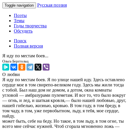
Русская поэзия
Toggle navigation
Поэты
Темы
Годы творчества
Обсудить
Поиск
Полная версия
Я иду по местам боев...
Ольга Берггольц
О любви
Я иду по местам боев. Я по улице нашей иду. Здесь оставлено
сердце мое в том свирепо-великом году. Здесь мы жили тогда
с тобой. Был наш дом не домом, а дотом, окна комнаты
угловой — амбразурами пулеметам. И все то, что было вокруг
— огнь, и лед, и шаткая кровля,— было нашей любовью, друг,
нашей гибелью, жизнью, кровью. В том году, в том бреду, в
том чаду, в том, уже первобытном, льду, я тебя, мое сердце,
найду,
может быть, себе на беду. Но такое, в том льду, в том огне, ты
всего мне сейчас нужней. Чтоб сгорала мгновенно ложь —