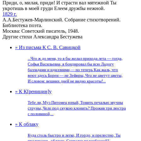
Приди, о, милая, приди! И страсти вал мятежной Ты
укротишь в моей груди Елеем дружбы нежной.
1829 г.
А.А.Бестужев-Марлинский. Собрание стихотворений.
Библиотека поэта.
Москва: Советский писатель, 1948.
Другие стихи Александра Бестужева
» Из письма К С. В. Савицкой
...Что ж до меня, то я бы желал прихода лета — тогда,
Софья Васильевна, я бондировал бы всю Ладогу
балладами и идиллиями,— но теперь Как жаль, что
веют здесь Бореи — не Зефиры, Что не цветут цветы,
И словом: вешних дней не видно красоты!...
» К К[реницин]у
Тебе ли, Муз Питомец юный, Томить печалью звучны
струны, Чело под скукою клонить? Прожив три люстра
с половиной,...
» К облаку
Куда столь быстро и легко, И гордо, и прелестно, Ты
пролетаешь, облачко, Скиталец поднебесной?...