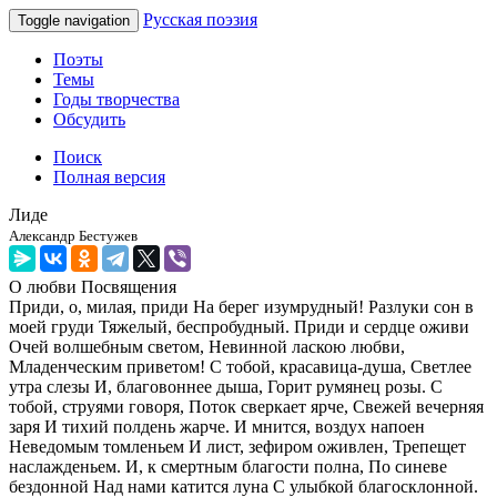
Русская поэзия
Toggle navigation
Поэты
Темы
Годы творчества
Обсудить
Поиск
Полная версия
Лиде
Александр Бестужев
О любви
Посвящения
Приди, о, милая, приди На берег изумрудный! Разлуки сон в
моей груди Тяжелый, беспробудный. Приди и сердце оживи
Очей волшебным светом, Невинной ласкою любви,
Младенческим приветом! С тобой, красавица-душа, Светлее
утра слезы И, благовоннее дыша, Горит румянец розы. С
тобой, струями говоря, Поток сверкает ярче, Свежей вечерняя
заря И тихий полдень жарче. И мнится, воздух напоен
Неведомым томленьем И лист, зефиром оживлен, Трепещет
наслажденьем. И, к смертным благости полна, По синеве
бездонной Над нами катится луна С улыбкой благосклонной.