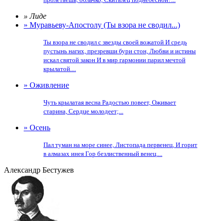
» Лиде
» Муравьеву-Апостолу (Ты взора не сводил...)
Ты взора не сводил с звезды своей вожатой И средь
пустынь нагих, презревши бури стон, Любви и истины
искал святой закон И в мир гармонии парил мечтой
крылатой....
» Оживление
Чуть крылатая весна Радостью повеет, Оживает
старина, Сердце молодеет;...
» Осень
Пал туман на море синее, Листопада первенец, И горит
в алмазах инея Гор безлиственный венец....
Александр Бестужев