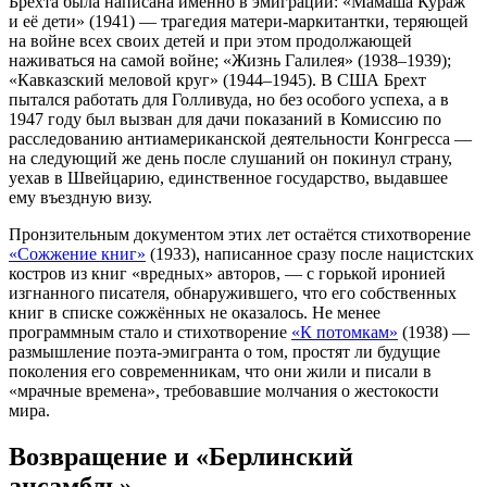
Брехта была написана именно в эмиграции: «Мамаша Кураж
и её дети» (1941) — трагедия матери-маркитантки, теряющей
на войне всех своих детей и при этом продолжающей
наживаться на самой войне; «Жизнь Галилея» (1938–1939);
«Кавказский меловой круг» (1944–1945). В США Брехт
пытался работать для Голливуда, но без особого успеха, а в
1947 году был вызван для дачи показаний в Комиссию по
расследованию антиамериканской деятельности Конгресса —
на следующий же день после слушаний он покинул страну,
уехав в Швейцарию, единственное государство, выдавшее
ему въездную визу.
Пронзительным документом этих лет остаётся стихотворение
«Сожжение книг»
(1933), написанное сразу после нацистских
костров из книг «вредных» авторов, — с горькой иронией
изгнанного писателя, обнаружившего, что его собственных
книг в списке сожжённых не оказалось. Не менее
программным стало и стихотворение
«К потомкам»
(1938) —
размышление поэта-эмигранта о том, простят ли будущие
поколения его современникам, что они жили и писали в
«мрачные времена», требовавшие молчания о жестокости
мира.
Возвращение и «Берлинский
ансамбль»