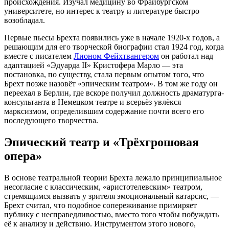
происхождения. Изучал медицину во Фрайбургском
университете, но интерес к театру и литературе быстро
возобладал.
Первые пьесы Брехта появились уже в начале 1920-х годов, а
решающим для его творческой биографии стал 1924 год, когда
вместе с писателем
Лионом Фейхтвангером
он работал над
адаптацией «Эдуарда II» Кристофера Марло — эта
постановка, по существу, стала первым опытом того, что
Брехт позже назовёт «эпическим театром». В том же году он
переехал в Берлин, где вскоре получил должность драматурга-
консультанта в Немецком театре и всерьёз увлёкся
марксизмом, определившим содержание почти всего его
последующего творчества.
Эпический театр и «Трёхгрошовая
опера»
В основе театральной теории Брехта лежало принципиальное
несогласие с классическим, «аристотелевским» театром,
стремящимся вызвать у зрителя эмоциональный катарсис, —
Брехт считал, что подобное сопереживание примиряет
публику с несправедливостью, вместо того чтобы побуждать
её к анализу и действию. Инструментом этого нового,