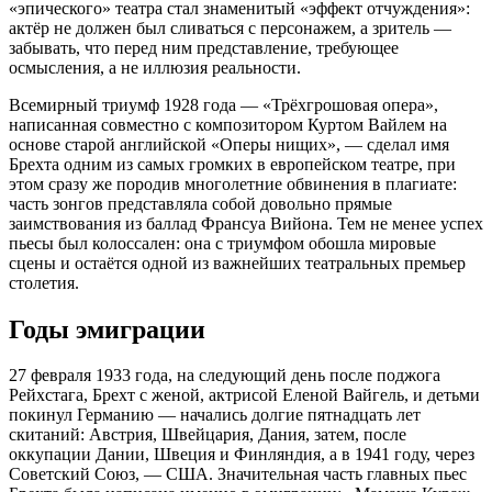
«эпического» театра стал знаменитый «эффект отчуждения»:
актёр не должен был сливаться с персонажем, а зритель —
забывать, что перед ним представление, требующее
осмысления, а не иллюзия реальности.
Всемирный триумф 1928 года — «Трёхгрошовая опера»,
написанная совместно с композитором Куртом Вайлем на
основе старой английской «Оперы нищих», — сделал имя
Брехта одним из самых громких в европейском театре, при
этом сразу же породив многолетние обвинения в плагиате:
часть зонгов представляла собой довольно прямые
заимствования из баллад Франсуа Вийона. Тем не менее успех
пьесы был колоссален: она с триумфом обошла мировые
сцены и остаётся одной из важнейших театральных премьер
столетия.
Годы эмиграции
27 февраля 1933 года, на следующий день после поджога
Рейхстага, Брехт с женой, актрисой Еленой Вайгель, и детьми
покинул Германию — начались долгие пятнадцать лет
скитаний: Австрия, Швейцария, Дания, затем, после
оккупации Дании, Швеция и Финляндия, а в 1941 году, через
Советский Союз, — США. Значительная часть главных пьес