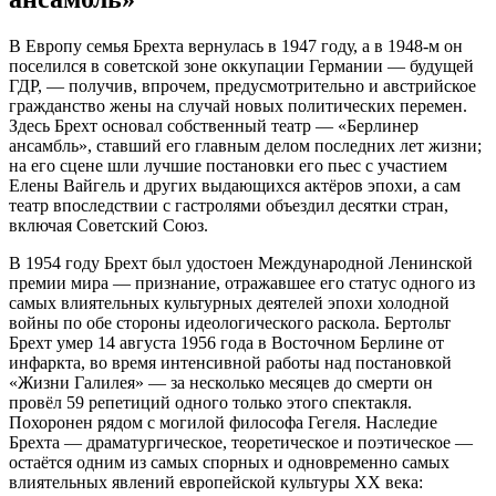
В Европу семья Брехта вернулась в 1947 году, а в 1948-м он
поселился в советской зоне оккупации Германии — будущей
ГДР, — получив, впрочем, предусмотрительно и австрийское
гражданство жены на случай новых политических перемен.
Здесь Брехт основал собственный театр — «Берлинер
ансамбль», ставший его главным делом последних лет жизни;
на его сцене шли лучшие постановки его пьес с участием
Елены Вайгель и других выдающихся актёров эпохи, а сам
театр впоследствии с гастролями объездил десятки стран,
включая Советский Союз.
В 1954 году Брехт был удостоен Международной Ленинской
премии мира — признание, отражавшее его статус одного из
самых влиятельных культурных деятелей эпохи холодной
войны по обе стороны идеологического раскола. Бертольт
Брехт умер 14 августа 1956 года в Восточном Берлине от
инфаркта, во время интенсивной работы над постановкой
«Жизни Галилея» — за несколько месяцев до смерти он
провёл 59 репетиций одного только этого спектакля.
Похоронен рядом с могилой философа Гегеля. Наследие
Брехта — драматургическое, теоретическое и поэтическое —
остаётся одним из самых спорных и одновременно самых
влиятельных явлений европейской культуры XX века: