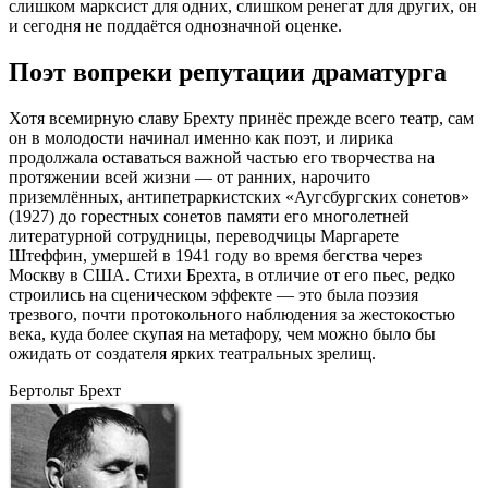
слишком марксист для одних, слишком ренегат для других, он
и сегодня не поддаётся однозначной оценке.
Поэт вопреки репутации драматурга
Хотя всемирную славу Брехту принёс прежде всего театр, сам
он в молодости начинал именно как поэт, и лирика
продолжала оставаться важной частью его творчества на
протяжении всей жизни — от ранних, нарочито
приземлённых, антипетраркистских «Аугсбургских сонетов»
(1927) до горестных сонетов памяти его многолетней
литературной сотрудницы, переводчицы Маргарете
Штеффин, умершей в 1941 году во время бегства через
Москву в США. Стихи Брехта, в отличие от его пьес, редко
строились на сценическом эффекте — это была поэзия
трезвого, почти протокольного наблюдения за жестокостью
века, куда более скупая на метафору, чем можно было бы
ожидать от создателя ярких театральных зрелищ.
Бертольт Брехт