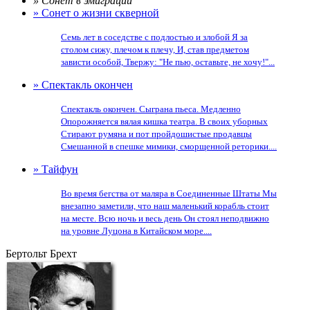
» Сонет в эмиграции
» Сонет о жизни скверной
Семь лет в соседстве с подлостью и злобой Я за
столом сижу, плечом к плечу, И, став предметом
зависти особой, Твержу: "Не пью, оставьте, не хочу!"...
» Спектакль окончен
Спектакль окончен. Сыграна пьеса. Медленно
Опорожняется вялая кишка театра. В своих уборных
Стирают румяна и пот пройдошистые продавцы
Смешанной в спешке мимики, сморщенной реторики....
» Тайфун
Во время бегства от маляра в Соединенные Штаты Мы
внезапно заметили, что наш маленький корабль стоит
на месте. Всю ночь и весь день Он стоял неподвижно
на уровне Луцона в Китайском море....
Бертольт Брехт