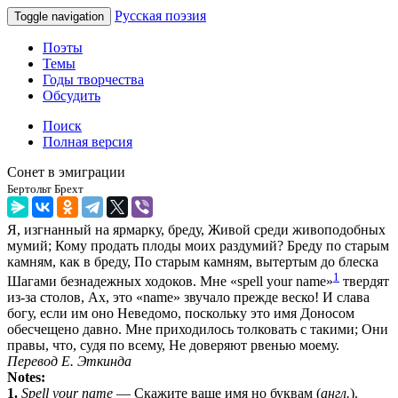
Русская поэзия
Toggle navigation
Поэты
Темы
Годы творчества
Обсудить
Поиск
Полная версия
Сонет в эмиграции
Бертольт Брехт
Я, изгнанный на ярмарку, бреду, Живой среди живоподобных
мумий; Кому продать плоды моих раздумий? Бреду по старым
камням, как в бреду, По старым камням, вытертым до блеска
1
Шагами безнадежных ходоков. Мне «spell your name»
твердят
из-за столов, Ах, это «name» звучало прежде веско! И слава
богу, если им оно Неведомо, поскольку это имя Доносом
обесчещено давно. Мне приходилось толковать с такими; Они
правы, что, судя по всему, Не доверяют рвенью моему.
Перевод Е. Эткинда
Notes:
1.
Spell your name
— Скажите ваше имя но буквам (
англ.
).