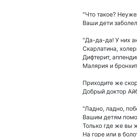
"Что такое? Неуже
Ваши дети заболел
"Да-да-да! У них ан
Скарлатина, холери
Дифтерит, аппендиц
Малярия и бронхит!
Приходите же скор
Добрый доктор Айб
"Ладно, ладно, побе
Вашим детям помог
Только где же вы ж
На горе или в болот