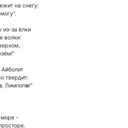
ежит на снегу:

могу".

 из-за ёлки

 волки:

верхом,

зём!"

 Айболит

о твердит:

о
, Лимпоп
о
!"

море -

росторе.
