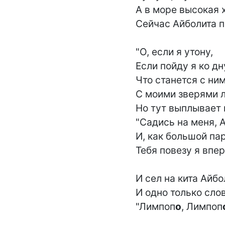
А в море высокая х
Сейчас Айболита пр
"О, если я утону,

Если пойду я ко дну
Что станется с ним
С моими зверями л
Но тут выплывает к
"Садись на меня, А
И, как большой пар
Тебя повезу я вперё
И сел на кита Айбол
И одно только слов
"Лимпоп
о
, Лимпоп