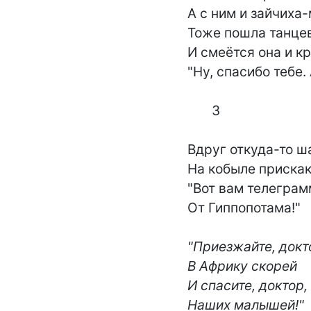
А с ним и зайчиха-
Тоже пошла танцев
И смеётся она и кр
"Ну, спасибо тебе. 
       3

Вдруг откуда-то ша
На кобыле прискака
"Вот вам телеграм
От Гиппопотама!"

"Приезжайте, докто
В Африку скорей

И спасите, доктор,

Наших малышей!"