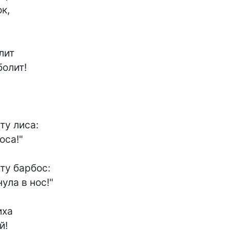
к,

ит

олит!

у лиса:

са!"

у барбос:

ла в нос!"

ха

!
