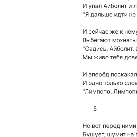
И упал Айболит и л
"Я дальше идти не 
И сейчас же к нему
Выбегают мохнатые
"Садись, Айболит, 
Мы живо тебя дове
И вперёд поскакал
И одно только слов
"Лимпоп
о
, Лимпоп
       5

Но вот перед ними 
Бушует, шумит на п