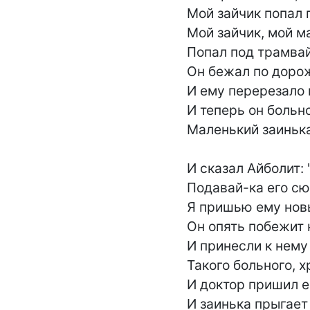
Мой зайчик попал п
Мой зайчик, мой ма
Попал под трамвай!
Он бежал по дорож
И ему перерезало 
И теперь он больно
Маленький заинька 
И сказал Айболит: "
Подавай-ка его сюд
Я пришью ему новы
Он опять побежит н
И принесли к нему 
Такого больного, х
И доктор пришил е
И заинька прыгает 