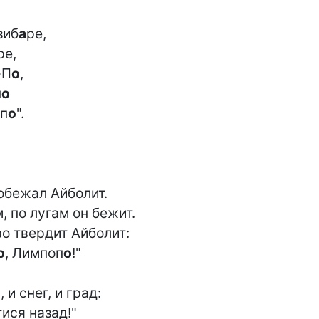
зиб
а
ре,

е,

-П
о
,

п
о
п
о
".

обежал Айболит.

, по лугам он бежит.

о твердит Айболит:

о
, Лимпоп
о
!"

и снег, и град:

ися назад!"
