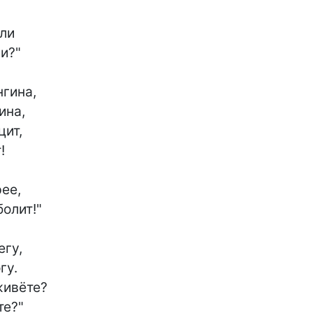
ли

и?"

гина,

на,

ит,



ее,

олит!"

гу,

у.

ивёте?

е?"
