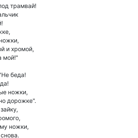
од трамвай!

льчик



ке,

ножки,

й и хромой,

мой!"

Не беда!

а!

е ножки,

о дорожке".

зайку,

ромого,

му ножки,

снова.
