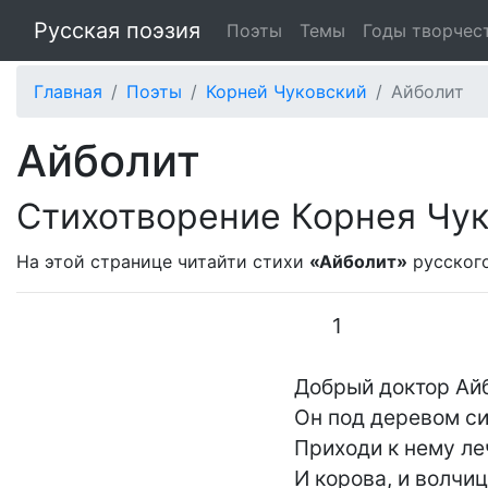
Русская поэзия
Поэты
Темы
Годы творчес
Главная
Поэты
Корней Чуковский
Айболит
Айболит
Стихотворение Корнея Чук
На этой странице читайти стихи
«Айболит»
русског
       1

Добрый доктор Айб
Он под деревом сид
Приходи к нему ле
И корова, и волчица