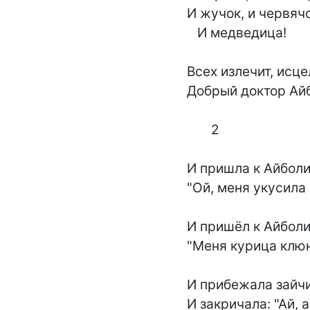
И жучок, и червячо
   И медведица!

Всех излечит, исцел
Добрый доктор Айб
       2

И пришла к Айболит
"Ой, меня укусила о
И пришёл к Айболит
"Меня курица клюну
И прибежала зайчи
И закричала: "Ай, ай