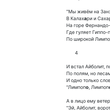
"Мы живём на Зан
В Калах
а
ри и Сахар
На горе Фернандо
Где гуляет Гиппо-
По широкой Лимпо
       4

И встал Айболит, п
По полям, но лесам
И одно только слов
"Лимпоп
о
, Лимпоп
А в лицо ему ветер, 
"Эй, Айболит, ворот