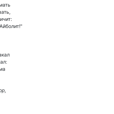
мать

ать,

ичит:

Айболит!"

кал

л:

ма

р,
