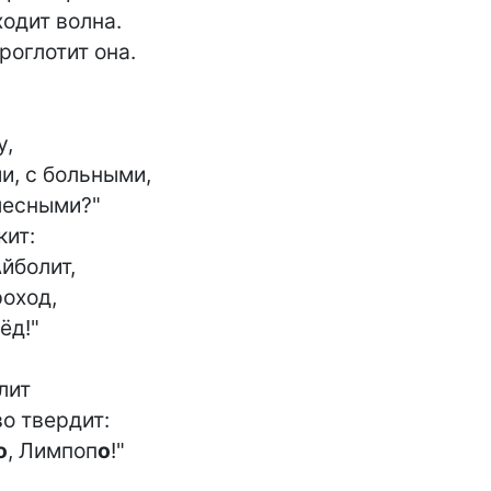
одит волна.

оглотит она.

,

и, с больными,

есными?"

ит:

йболит,

оход,

д!"

ит

о твердит:

о
, Лимпоп
о
!"
