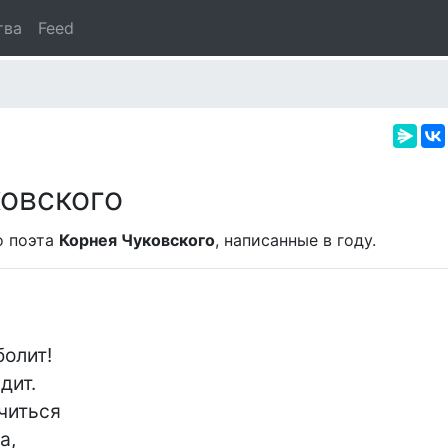
тва
Feed
овского
о поэта
Корнея Чуковского
, написанные в
году.
олит!

ит.

читься

,
