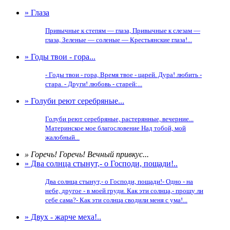
» Глаза
Привычные к степям — глаза, Привычные к слезам —
глаза, Зеленые — соленые — Крестьянские глаза!...
» Годы твои - гора...
- Годы твои - гора, Время твое - царей. Дура! любить -
стара. - Други! любовь - старей:...
» Голуби реют серебряные...
Голуби реют серебряные, растерянные, вечерние...
Материнское мое благословение Над тобой, мой
жалобный...
» Горечь! Горечь! Вечный привкус...
» Два солнца стынут,- о Господи, пощади!..
Два солнца стынут,- о Господи, пощади!- Одно - на
небе, другое - в моей груди. Как эти солнца,- прощу ли
себе сама?- Как эти солнца сводили меня с ума!...
» Двух - жарче меха!..