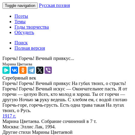
Русская поэзия
Toggle navigation
Поэты
Темы
Годы творчества
Обсудить
Поиск
Полная версия
Горечь! Горечь! Вечный привкус...
Марина Цветаева
Серебряный век
Горечь! Горечь! Вечный привкус На губах твоих, о страсть!
Горечь! Горечь! Вечный искус — Окончательнее пасть. Я от
горечи — целую Всех, кто молод и хорош. Ты от горечи —
другую Ночью з
а
руку ведешь. С хлебом ем, с водой глотаю
Горечь-горе, горечь-грусть. Есть одна трава такая На лугах
твоих, о Русь.
1917 г.
Марина Цветаева. Собрание сочинений в 7 т.
Москва: Эллис Лак, 1994.
Другие стихи Марины Цветаевой