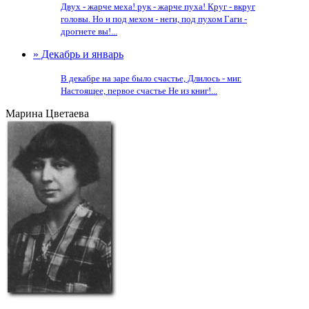
Двух - жарче меха! рук - жарче пуха! Круг - вкруг
головы. Но и под мехом - неги, под пухом Гаги -
дрогнете вы!...
» Декабрь и январь
В декабре на заре было счастье, Длилось - миг.
Настоящее, первое счастье Не из книг!...
Марина Цветаева