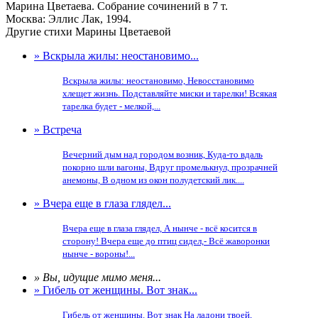
Марина Цветаева. Собрание сочинений в 7 т.
Москва: Эллис Лак, 1994.
Другие стихи Марины Цветаевой
» Вскрыла жилы: неостановимо...
Вскрыла жилы: неостановимо, Невосстановимо
хлещет жизнь. Подставляйте миски и тарелки! Всякая
тарелка будет - мелкой,...
» Встреча
Вечерний дым над городом возник, Куда-то вдаль
покорно шли вагоны, Вдруг промелькнул, прозрачней
анемоны, В одном из окон полудетский лик....
» Вчера еще в глаза глядел...
Вчера еще в глаза глядел, А нынче - всё косится в
сторону! Вчера еще до птиц сидел,- Всё жаворонки
нынче - вороны!...
» Вы, идущие мимо меня...
» Гибель от женщины. Вот знак...
Гибель от женщины. Вот знак На ладони твоей,