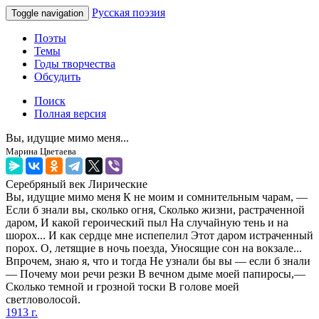
Русская поэзия
Toggle navigation
Поэты
Темы
Годы творчества
Обсудить
Поиск
Полная версия
Вы, идущие мимо меня...
Марина Цветаева
Серебряный век
Лирические
Вы, идущие мимо меня К не моим и сомнительным чарам, —
Если б знали вы, сколько огня, Сколько жизни, растраченной
даром, И какой героический пыл На случайную тень и на
шорох... И как сердце мне испепелил Этот даром истраченный
порох. О, летящие в ночь поезда, Уносящие сон на вокзале...
Впрочем, знаю я, что и тогда Не узнали бы вы — если б знали
— Почему мои речи резки В вечном дыме моей папиросы,—
Сколько темной и грозной тоски В голове моей
светловолосой.
1913 г.