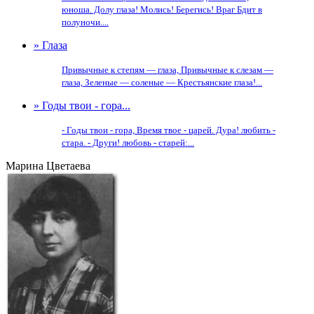
юноша. Долу глаза! Молись! Берегись! Враг Бдит в
полуночи....
» Глаза
Привычные к степям — глаза, Привычные к слезам —
глаза, Зеленые — соленые — Крестьянские глаза!...
» Годы твои - гора...
- Годы твои - гора, Время твое - царей. Дура! любить -
стара. - Други! любовь - старей:...
Марина Цветаева