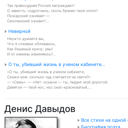
Так правосудная Россия награждает!

О зависть, содрогнись, сколь бренен твой оплот!

Пожарский оживает —

Смоленский оживет!...
»
Неверной
Неужто думаете вы,

Что я слезами обливаюсь,

Как бешеный кричу: увы!

И от измены изменяюсь?...
»
О ты, убивший жизнь в ученом кабинете...
«О ты, убивший жизнь в ученом кабинете,

Скажи мне: сколько чуд считается на свете?»

— «Семь». — «Нет: осьмое — ты, педант мой дорогой;

Девятое — твой нос, нос сизо-красноватый,...
Денис Давыдов
»
Все стихи на одной
»
Биография поэта