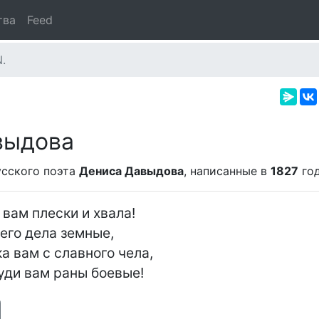
тва
Feed
.
выдова
сского поэта
Дениса Давыдова
, написанные в
1827
год
 вам плески и хвала!

его дела земные,

а вам с славного чела,

руди вам раны боевые!