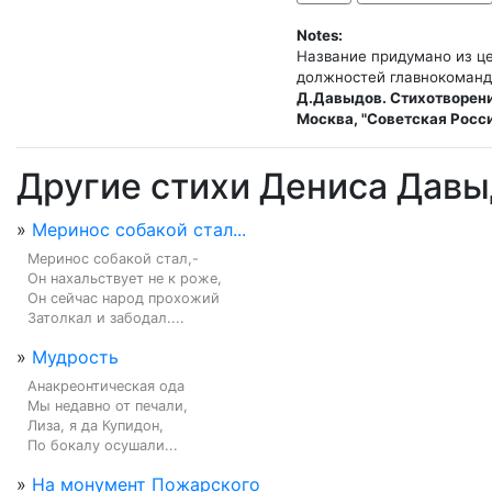
Notes:
Название придумано из це
Д.Давыдов. Стихотворени
Москва, "Советская Росси
Другие стихи Дениса Дав
»
Меринос собакой стал...
Меринос собакой стал,-

Он нахальствует не к роже,

Он сейчас народ прохожий

Затолкал и забодал....
»
Мудрость
Анакреонтическая ода

Мы недавно от печали,

Лиза, я да Купидон,

По бокалу осушали...
»
На монумент Пожарского