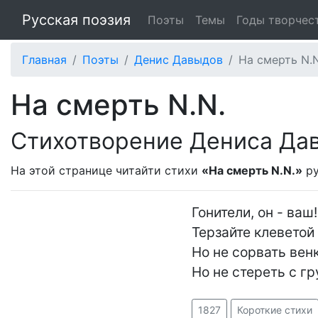
Русская поэзия
Поэты
Темы
Годы творчес
Главная
Поэты
Денис Давыдов
На смерть N.N
На смерть N.N.
Стихотворение Дениса Да
На этой странице читайти стихи
«На смерть N.N.»
ру
Гонители, он - ваш!
Терзайте клеветой 
Но не сорвать венк
Но не стереть с г
1827
Короткие стихи