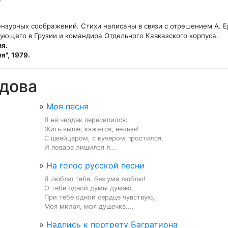
нзурных соображений. Стихи написаны в связи с отрешением А. Е
я.
я", 1979.
ыдова
»
Моя песня
Я на чердак переселился:

Жить выше, кажется, нельзя!

С швейцаром, с кучером простился,

И повара лишился я....
»
На голос русской песни
Я люблю тебя, без ума люблю!

О тебе одной думы думаю,

При тебе одной сердце чувствую,

Моя милая, моя душечка....
»
Надпись к портрету Багратиона