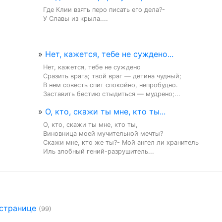
Где Клии взять перо писать его дела?-

У Славы из крыла....
»
Нет, кажется, тебе не суждено...
Нет, кажется, тебе не суждено

Сразить врага; твой враг — детина чудный;

В нем совесть спит спокойно, непробудно.

Заставить бестию стыдиться — мудрено;...
»
О, кто, скажи ты мне, кто ты...
О, кто, скажи ты мне, кто ты,

Виновница моей мучительной мечты?

Скажи мне, кто же ты?- Мой ангел ли хранитель

Иль злобный гений-разрушитель...
 странице
(99)