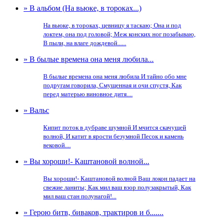
» В альбом (На вьюке, в тороках...)
На вьюке, в тороках, цевницу я таскаю; Она и под
локтем, она под головой; Меж конских ног позабываю,
В пыли, на влаге дождевой......
» В былые времена она меня любила...
В былые времена она меня любила И тайно обо мне
подругам говорила, Смущенная и очи спустя, Как
перед матерью виновное дитя....
» Вальс
Кипит поток в дубраве шумной И мчится скачущей
волной, И катит в ярости безумной Песок и камень
вековой....
» Вы хороши!- Каштановой волной...
Вы хороши!- Каштановой волной Ваш локон падает на
свежие ланиты; Как мил ваш взор полузакрытый, Как
мил ваш стан полунагой!...
» Герою битв, биваков, трактиров и б.......