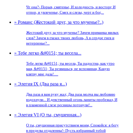
Чт она?- Порыв, смятенье, И холодность, и восторг, И
отпор, и увлеченье, Смех и слезы, черт и бог,...
» Романс (Жестокий друг, за что мученье?..)
Жестокий друг, за что мученье? Зачем приманка милых
слов? Зачем в глазах твоих любовь, А в сердце гнев и
нетерпенье?...
» Тебе легко &#0151; ты весела...
Тебе легко &#0151; ты весела, Ты радостна, как утро
мая, &#0151; Ты резвишься, не вспоминая, Какую
клятву мне дала!.....
» Элегия IX (Два раза я...)
Два раза я вам руку жал; Два раза молча вы любовию
вздохнули... И девственный огонь ланиты пробежал, И
в пламенной слезе ресницы потонули!...
» Элегия VI (О ты, смущенная...)
О ты, смущенная присутствием моим, Спокойся: я бегу
в пределы отдаленны!- Пусть избранный тобой