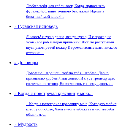
Люблю тебя, как сабли лоск, Когда, приосенясь
фуражкой, С виноточивою баклажкой Идешь в
бивачный мой киоск!...
» Гусарская исповедь
Я каюсь! я гусар давно, всегда гусар, И с проседью
усов - все раб младой привычки: Люблю разгульный
шум, умов, речей пожар И громогласные шампанского
оттычки....
» Договоры
Довольно... я решен: люблю тебя... люблю. Давно
признанию удобный миг ловлю, И с уст трепещущих
слететь оно готово, Но взглянешь ты - смущаюсь я...
» Когда я повстречал красавицу мою...
1 Когда я повстречал красавицу мою, Которую любил,
которую люблю, Чьей власти избежать я льстил себя
обманом,-...
» Мудрость