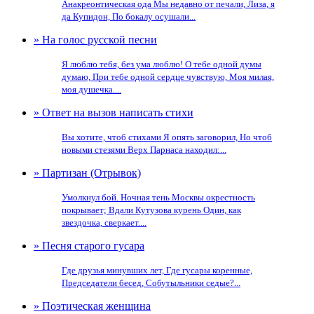
Анакреонтическая ода Мы недавно от печали, Лиза, я
да Купидон, По бокалу осушали...
» На голос русской песни
Я люблю тебя, без ума люблю! О тебе одной думы
думаю, При тебе одной сердце чувствую, Моя милая,
моя душечка....
» Ответ на вызов написать стихи
Вы хотите, чтоб стихами Я опять заговорил, Но чтоб
новыми стезями Верх Парнаса находил:...
» Партизан (Отрывок)
Умолкнул бой. Ночная тень Москвы окрестность
покрывает; Вдали Кутузова курень Один, как
звездочка, сверкает....
» Песня старого гусара
Где друзья минувших лет, Где гусары коренные,
Председатели бесед, Собутыльники седые?...
» Поэтическая женщина