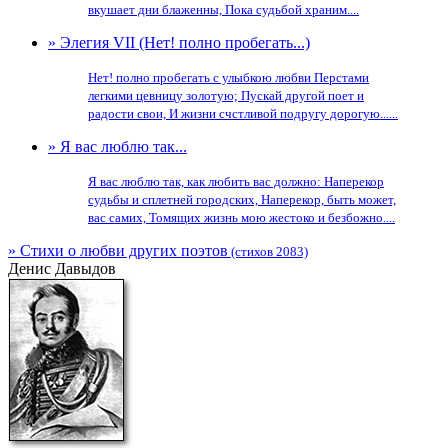
вкушает дни блаженны, Пока судьбой храним....
» Элегия VII (Нет! полно пробегать...)
Нет! полно пробегать с улыбкою любви Перстами
легкими цевницу золотую; Пускай другой поет и
радости свои, И жизни счстливой подругу дорогую......
» Я вас люблю так...
Я вас люблю так, как любить вас должно: Наперекор
судьбы и сплетней городских, Наперекор, быть может,
вас самих, Томящих жизнь мою жестоко и безбожно....
» Стихи о любви других поэтов
(стихов 2083)
Денис Давыдов