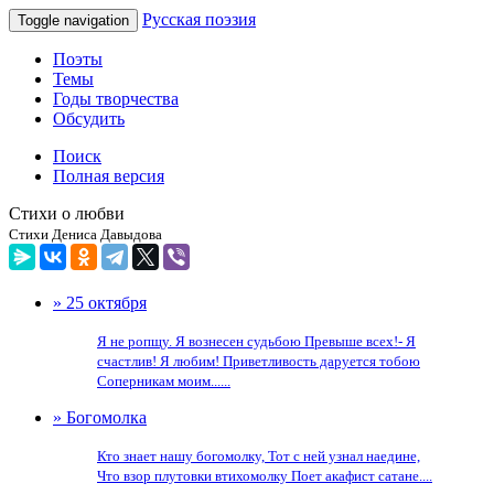
Русская поэзия
Toggle navigation
Поэты
Темы
Годы творчества
Обсудить
Поиск
Полная версия
Стихи о любви
Стихи Дениса Давыдова
» 25 октября
Я не ропщу. Я вознесен судьбою Превыше всех!- Я
счастлив! Я любим! Приветливость даруется тобою
Соперникам моим......
» Богомолка
Кто знает нашу богомолку, Тот с ней узнал наедине,
Что взор плутовки втихомолку Поет акафист сатане....