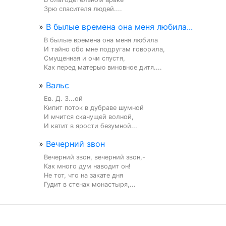
Зрю спасителя людей....
»
В былые времена она меня любила...
В былые времена она меня любила

И тайно обо мне подругам говорила,

Смущенная и очи спустя,

Как перед матерью виновное дитя....
»
Вальс
Ев. Д. З...ой

Кипит поток в дубраве шумной

И мчится скачущей волной,

И катит в ярости безумной...
»
Вечерний звон
Вечерний звон, вечерний звон,-

Как много дум наводит он!

Не тот, что на закате дня

Гудит в стенах монастыря,...