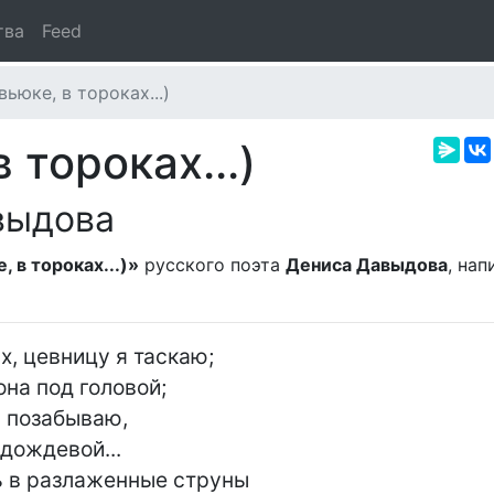
тва
Feed
вьюке, в тороках...)
 тороках...)
выдова
, в тороках...)»
русского поэта
Дениса Давыдова
, нап
х, цевницу я таскаю;

она под головой;

ь в разлаженные струны
