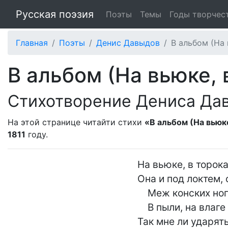
Русская поэзия
Поэты
Темы
Годы творчес
Главная
Поэты
Денис Давыдов
В альбом (На 
В альбом (На вьюке, в
Стихотворение Дениса Да
На этой странице читайти стихи
«В альбом (На вьюке
1811
году.
На вьюке, в торока
Она и под локтем, 
    Меж конских ног позабываю,

    В пыли, на влаге дождевой...

Так мне ли ударят