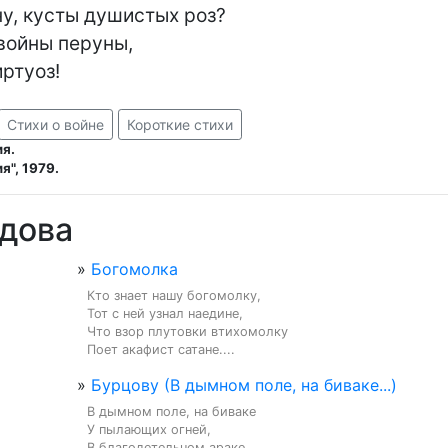
у, кусты душистых роз?

виртуоз!
Стихи о войне
Короткие стихи
я.
я", 1979.
ыдова
»
Богомолка
Кто знает нашу богомолку,

Тот с ней узнал наедине,

Что взор плутовки втихомолку

Поет акафист сатане....
»
Бурцову (В дымном поле, на биваке...)
В дымном поле, на биваке

У пылающих огней,

В благодетельном араке
