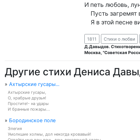
И петь любовь, лун
    Пусть загремят войны перуны,

    Я в этой песне 
1811
Стихи о любви
Д.Давыдов. Стихотворени
Москва, "Советская Росси
Другие стихи Дениса Дав
»
Ахтырские гусары...
Ахтырские гусары,

О, храбрые друзья!

Простите!- на удары

И бранные пожары...
»
Бородинское поле
Элегия

Умолкшие холмы, дол некогда кровавый!

Отдайте мне ваш день, день вековечной славы,
