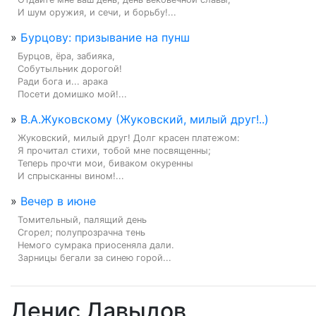
И шум оружия, и сечи, и борьбу!...
»
Бурцову: призывание на пунш
Бурцов, ёра, забияка,

Собутыльник дорогой!

Ради бога и... арака

Посети домишко мой!...
»
В.А.Жуковскому (Жуковский, милый друг!..)
Жуковский, милый друг! Долг красен платежом:

Я прочитал стихи, тобой мне посвященны;

Теперь прочти мои, биваком окуренны

И спрысканны вином!...
»
Вечер в июне
Томительный, палящий день

Сгорел; полупрозрачна тень

Немого сумрака приосеняла дали.

Зарницы бегали за синею горой...
Денис Давыдов