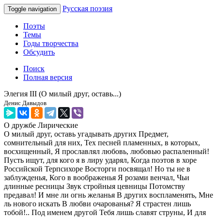
Русская поэзия
Toggle navigation
Поэты
Темы
Годы творчества
Обсудить
Поиск
Полная версия
Элегия III (О милый друг, оставь...)
Денис Давыдов
О дружбе
Лирические
О милый друг, оставь угадывать других Предмет,
сомнительный для них, Тех песней пламенных, в которых,
восхищенный, Я прославлял любовь, любовью распаленный!
Пусть ищут, для кого я в лиру ударял, Когда поэтов в хоре
Российской Терпсихоре Восторги посвящал! Но ты не в
заблужденья, Кого в воображенья Я розами венчал, Чьи
длинные ресницы Звук стройныя цевницы Потомству
предавал! И мне ли огнь желанья В других воспламенять, Мне
ль нового искать В любви очарованья? Я страстен лишь
тобой!.. Под именем другой Тебя лишь славят струны, И для