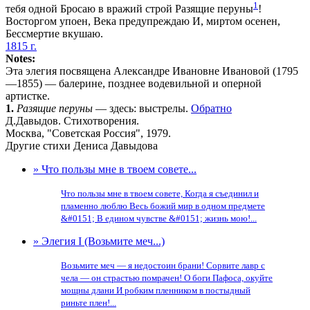
1
тебя одной Бросаю в вражий строй Разящие перуны
!
Восторгом упоен, Века предупреждаю И, миртом осенен,
Бессмертие вкушаю.
1815 г.
Notes:
Эта элегия посвящена Александре Ивановне Ивановой (1795
—1855) — балерине, позднее водевильной и оперной
артистке.
1.
Разящие перуны
— здесь: выстрелы.
Обратно
Д.Давыдов. Стихотворения.
Москва, "Советская Россия", 1979.
Другие стихи Дениса Давыдова
» Что пользы мне в твоем совете...
Что пользы мне в твоем совете, Когда я съединил и
пламенно люблю Весь божий мир в одном предмете
&#0151; В едином чувстве &#0151; жизнь мою!...
» Элегия I (Возьмите меч...)
Возьмите меч — я недостоин брани! Сорвите лавр с
чела — он страстью помрачен! О боги Пафоса, окуйте
мощны длани И робким пленником в постыдный
риньте плен!...