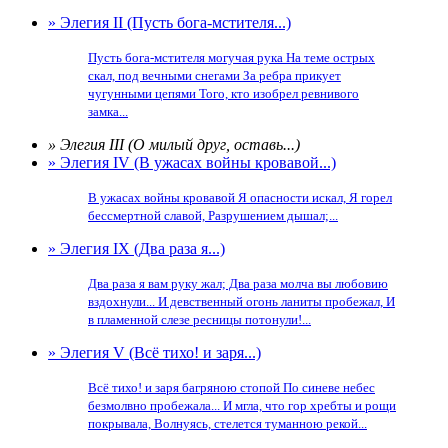
» Элегия II (Пусть бога-мстителя...)
Пусть бога-мстителя могучая рука На теме острых
скал, под вечными снегами За ребра прикует
чугунными цепями Того, кто изобрел ревнивого
замка...
» Элегия III (О милый друг, оставь...)
» Элегия IV (В ужасах войны кровавой...)
В ужасах войны кровавой Я опасности искал, Я горел
бессмертной славой, Разрушением дышал;...
» Элегия IX (Два раза я...)
Два раза я вам руку жал; Два раза молча вы любовию
вздохнули... И девственный огонь ланиты пробежал, И
в пламенной слезе ресницы потонули!...
» Элегия V (Всё тихо! и заря...)
Всё тихо! и заря багряною стопой По синеве небес
безмолвно пробежала... И мгла, что гор хребты и рощи
покрывала, Волнуясь, стелется туманною рекой...