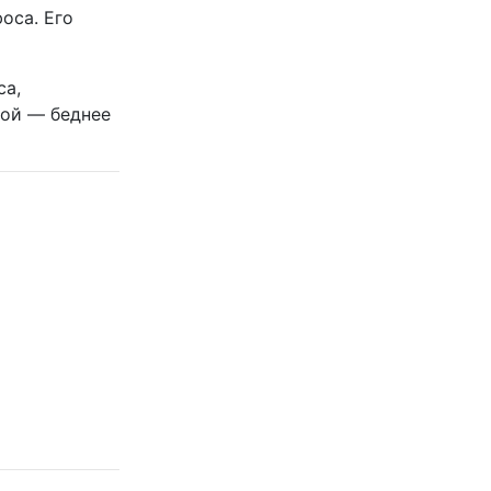
оса. Его
са,
гой — беднее