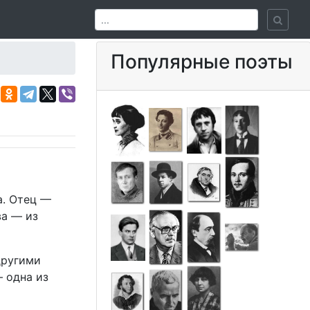
Популярные поэты
а. Отец —
ва — из
другими
 одна из