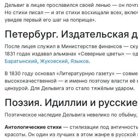
Дельвиг в лицее прославился своей ленью — он почти
Но стихи писал — и эти стихи восхищали всех, вклю
увидев первый его шаг на поприще».
Петербург. Издательская 
После лицея служил в Министерстве финансов — ску
1831 годах издавал альманах «Северные цветы» — од
Баратынский
,
Жуковский
,
Языков
.
В 1830 году основал «Литературную газету» — совм
высококачественной — и именно поэтому власти её н
цензурой. Для Дельвига это стало тяжёлым ударом.
Поэзия. Идиллии и русские
Поэтическое наследие Дельвига невелико по объёму, 
Антологические стихи
— стилизации под античность
красоты. Он один из лучших в этом жанре в русской 