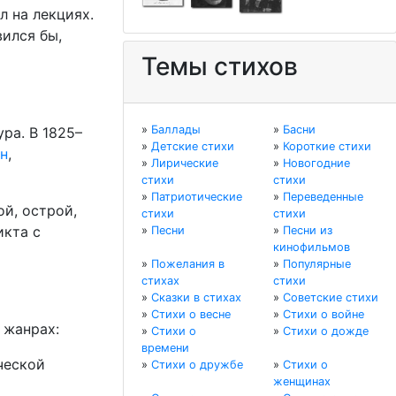
л на лекциях.
вился бы,
Темы стихов
»
Баллады
»
Басни
ра. В 1825–
»
Детские стихи
»
Короткие стихи
н
,
»
Лирические
»
Новогодние
стихи
стихи
»
Патриотические
»
Переведенные
ой, острой,
стихи
стихи
икта с
»
Песни
»
Песни из
кинофильмов
»
Пожелания в
»
Популярные
стихах
стихи
»
Сказки в стихах
»
Советские стихи
»
Стихи о весне
»
Стихи о войне
 жанрах:
»
Стихи о
»
Стихи о дожде
времени
ческой
»
Стихи о дружбе
»
Стихи о
женщинах