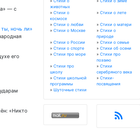
»
Стихи о
»
Стихи о зиме
животных
а» — с
»
Стихи о
»
Стихи о лете
космосе
»
Стихи о любви
»
Стихи о матери
 ты, ночь ли»
»
Стихи о Москве
»
Стихи о
народная
природе
»
Стихи о России
»
Стихи о семье
»
Стихи о спорте
»
Стихи об осени
»
Стихи про море
»
Стихи про
духе его
поэзию
»
Стихи про
»
Стихи
школу
серебряного века
»
Стихи школьной
»
Стихи-
программы
посвящения
 ударам
»
Шуточные стихи
ён: «Никто