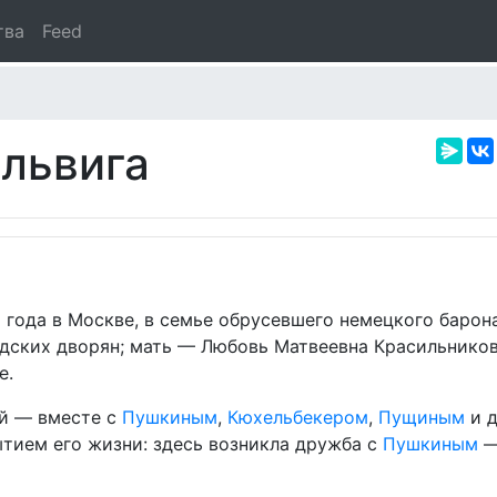
тва
Feed
львига
8 года в Москве, в семье обрусевшего немецкого барон
дских дворян; мать — Любовь Матвеевна Красильнико
е.
ей — вместе с
Пушкиным
,
Кюхельбекером
,
Пущиным
и 
тием его жизни: здесь возникла дружба с
Пушкиным
—