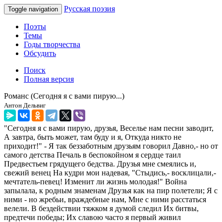
Русская поэзия
Toggle navigation
Поэты
Темы
Годы творчества
Обсудить
Поиск
Полная версия
Романс (Сегодня я с вами пирую...)
Антон Дельвиг
"Сегодня я с вами пирую, друзья, Веселье нам песни заводит,
А завтра, быть может, там буду и я, Откуда никто не
приходит!" - Я так беззаботным друзьям говорил Давно,- но от
самого детства Печаль в беспокойном я сердце таил
Предвестьем грядущего бедства. Друзья мне смеялись и,
свежий венец На кудри мои надевая, "Стыдись,- восклицали,-
мечтатель-певец! Изменит ли жизнь молодая!" Война
запылала, к родным знаменам Друзья как на пир полетели; Я с
ними - но жребьи, враждебные нам, Мне с ними расстаться
велели. В бездействии тяжком я думой следил Их битвы,
предтечи победы; Их славою часто я первый живил