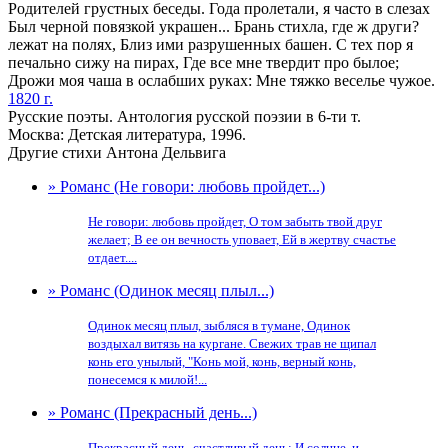
Родителей грустных беседы. Года пролетали, я часто в слезах
Был черной повязкой украшен... Брань стихла, где ж други?
лежат на полях, Близ ими разрушенных башен. С тех пор я
печально сижу на пирах, Где все мне твердит про былое;
Дрожи моя чаша в ослабших руках: Мне тяжко веселье чужое.
1820 г.
Русские поэты. Антология русской поэзии в 6-ти т.
Москва: Детская литература, 1996.
Другие стихи Антона Дельвига
» Романс (Не говори: любовь пройдет...)
Не говори: любовь пройдет, О том забыть твой друг
желает; В ее он вечность уповает, Ей в жертву счастье
отдает....
» Романс (Одинок месяц плыл...)
Одинок месяц плыл, зыбляся в тумане, Одинок
воздыхал витязь на кургане. Свежих трав не щипал
конь его унылый, "Конь мой, конь, верный конь,
понесемся к милой!...
» Романс (Прекрасный день...)
Прекрасный день, счастливый день: И солнце, и