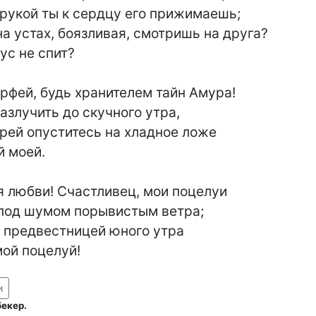
рукой ты к сердцу его прижимаешь;

а устах, боязливая, смотришь на друга?

рфей, будь хранителем тайн Амура!

азлучить до скучного утра,

ей опуститесь на хладное ложе

 любви! Счастливец, мои поцелуи

 под шумом порывистым ветра;

с предвестницей юного утра

ный мой поцелуй!
и
бекер.