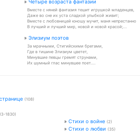
»
Четыре возраста фантазии
Вместе с няней фантазия тешит игрушкой младенцев,

Даже во сне их уста сладкой улыбкой живит;

Вместе с любовницей юношу мучит, маня непрестанно

В лучший и лучший мир, новой и новой красой;...
»
Элизиум поэтов
За мрачными, Стигийскими брегами,

Где в тишине Элизиум цветет,

Минувшие певцы гремят струнами,

Их шумный глас минувшее поет....
 странице
(108)
13-1830)
»
Стихи о войне
(2)
»
Стихи о любви
(35)