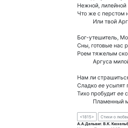
Нежной, лилейной 
Что же с перстом н
           Или твой Аргус не спит?

Бог-утешитель, Мо
Сны, готовые нас р
Роем тяжелым скор
           Аргуса милой моей.

Нам ли страшиться
Сладко 
ее
 усыпят
Тихо пробудит 
ее
 
           Пламен
<1815>
Стихи о любв
А.А.Дельвиг. В.К. Кюхель