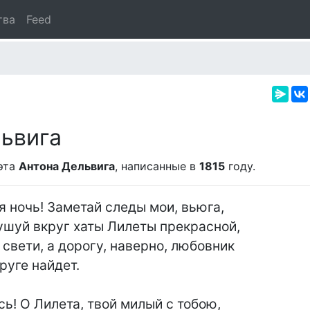
тва
Feed
ьвига
эта
Антона Дельвига
, написанные в
1815
году.
 ночь! Заметай следы мои, вьюга,

ушуй вкруг хаты Лилеты прекрасной,

свети, а дорогу, наверно, любовник

ь! О Лилета, твой милый с тобою,
