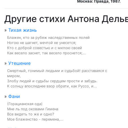
Москва: Правда, 1987.
Другие стихи Антона Дель
»
Тихая жизнь
Блажен, кто за рубеж наследственных полей

Ногою не шагнет, мечтой не унесется;

Кто с доброй совестью и с милою своей

Как весело заснет, так весело проснется;...
»
Утешение
Смертный, гонимый людьми и судьбой! расставаяся с

миром,

Злобу людей и судьбы сердцем прости и забудь.

К солнцу впоследнее взор обрати, как Руссо, и...
»
Фани
(Горацианская ода)

Мне ль под оковами Гимена

Все видеть то же и одно?

Мое блаженство - перемена,...