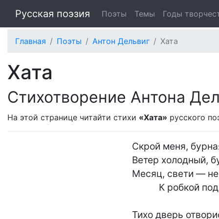
Русская поэзия
Поэты
Темы
Годы творчес
Главная
Поэты
Антон Дельвиг
Хата
Хата
Стихотворение Антона Дел
На этой странице читайти стихи
«Хата»
русского по
Скрой меня, бурная
Ветер холодный, б
Месяц, свети — не 
           К робкой подруге найдет.

Тихо дверь отворис