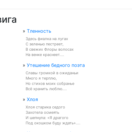
вига
»
Тленность
Здесь фиалка на лугах

С зеленью пестреет,

В свежих Флоры волосах

На венке краснеет....
»
Утешение бедного поэта
Славы громкой в ожиданьи

Много я терплю,

Но стихов моих собранье

Всё хранить люблю....
»
Хлоя
Хлоя старика седого

Захотела осмеять

И шепнула: «Я драгого

Под окошком буду ждать»....