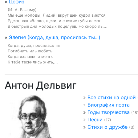
»
Цефиз
(И. А. Б....ому)

Мы еще молоды, Лидий! вкруг шеи кудри виются;

Рдеют, как яблоко, щеки, и свежие губы алеют

В быстрые дни молодых поцелуев. Но скоро ль,...
»
Элегия (Когда, душа, просилась ты...)
Когда, душа, просилась ты

Погибнуть иль любить,

Когда желанья и мечты

К тебе теснились жить,...
Антон Дельвиг
»
Все стихи на одной
»
Биография поэта
»
Годы творчества
(18
»
Песни
(17)
»
Стихи о дружбе
(3)