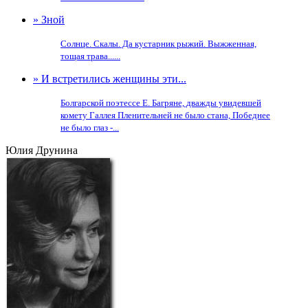
» Зной
Солнце. Скалы. Да кустарник рыжий. Выжженная,
тощая трава......
» И встретились женщины эти...
Болгарской поэтессе Е. Багряне, дважды увидевшей
комету Галлея Пленительней не было стана, Победнее
не было глаз -...
Юлия Друнина