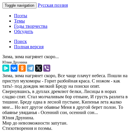
Русская поэзия
Toggle navigation
Поэты
Темы
Годы творчества
Обсудить
Поиск
Полная версия
Зима, зима нагрянет скоро...
Юлия Друнина
Зима, зима нагрянет скоро, Все чаще плачут небеса. Пошли на
приступ мухоморы - Горит разбойная краса. С ножом - как
тать!- под дождик мелкий Бреду на поиски опят.
Свернувшись, в дуплах дремлют белки, Лисицы в норах
сладко спят. Стал молчаливым бор отныне, И грусть разлита в
тишине. Бреду одна в лесной пустыне, Кипенья лета жалко
мне... Но вот другое обаянье Меня в другой берет полон. То
обаянье увяданья - Осенний сон, осенний сон...
Юлия Друнина.
Мир до невозможности запутан.
Стихотворения и поэмы.