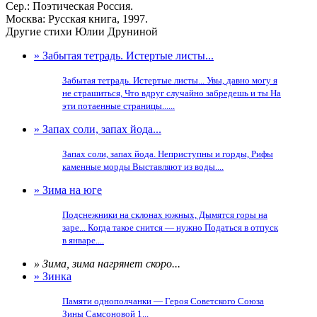
Сер.: Поэтическая Россия.
Москва: Русская книга, 1997.
Другие стихи Юлии Друниной
» Забытая тетрадь. Истертые листы...
Забытая тетрадь. Истертые листы... Увы, давно могу я
не страшиться, Что вдруг случайно забредешь и ты На
эти потаенные страницы......
» Запах соли, запах йода...
Запах соли, запах йода. Неприступны и горды, Рифы
каменные морды Выставляют из воды....
» Зима на юге
Подснежники на склонах южных, Дымятся горы на
заре... Когда такое снится — нужно Податься в отпуск
в январе....
» Зима, зима нагрянет скоро...
» Зинка
Памяти однополчанки — Героя Советского Союза
Зины Самсоновой 1...