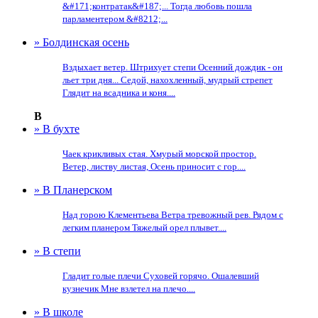
&#171;контратак&#187;... Тогда любовь пошла
парламентером &#8212;...
» Болдинская осень
Вздыхает ветер. Штрихует степи Осенний дождик - он
льет три дня... Седой, нахохленный, мудрый стрепет
Глядит на всадника и коня....
В
» В бухте
Чаек крикливых стая. Хмурый морской простор.
Ветер, листву листая, Осень приносит с гор....
» В Планерском
Над горою Клементьева Ветра тревожный рев. Рядом с
легким планером Тяжелый орел плывет....
» В степи
Гладит голые плечи Суховей горячо. Ошалевший
кузнечик Мне взлетел на плечо....
» В школе