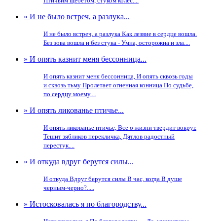
Птичьим щебетом, стуком колес....
» И не было встреч, а разлука...
И не было встреч, а разлука Как лезвие в сердце вошла.
Без зова вошла и без стука - Умна, осторожна и зла....
» И опять казнит меня бессонница...
И опять казнит меня бессонница, И опять сквозь годы
и сквозь тьму Пролетает огненная конница По судьбе,
по сердцу моему....
» И опять ликованье птичье...
И опять ликованье птичье, Все о жизни твердит вокруг.
Тешит зябликов перекличка, Дятлов радостный
перестук....
» И откуда вдруг берутся силы...
И откуда Вдруг берутся силы В час, когда В душе
черным-черно?.....
» Истосковалась я по благородству...