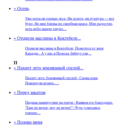
» Осень
Уже погасли горные леса: Ни золота, ни пурпура — все
буро, Но мне близка их скорбная краса, Мне радостно,
хоть небо нынче хмуро....
» Отцвели маслины в Коктебеле...
Отцвели маслины в Коктебеле, Пожелтел от зноя
Карадаг... А у нас в Полесье Зябнут ели,...
П
» Пахнет лето земляникой спелой...
Пахнет лето Земляникой спелой - Снова реки
Повернули вспять......
» Перед закатом
Пиджак накинул мне на плечи - Кивком его благодарю.
"Еще не вечер, нет, не вечер!"- Чуть усмехаясь,
говорю....
» Позови меня