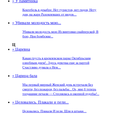
» У памятника
Коктебель в декабре. Нет туристов, нет гидов, Нету
дам, на жаре Разомлевших от видов....
» Убивали молодость мою...
Убивали молодость мою Из винтовки снайперской, В
бою, При бомбежке...
Ц
» Царевна
Какая грусть в кремлевском парке Октябрьским
ознобным днем!.. Здесь девочка еще за партой
Счастливо думала о Нем....
» Царица бала
Мы первый мирный Женский день встречали Без
смерти, без пожаров, без пальбы... Ох, мне б теперь
тогдашние печали — Стеснялась я окопной худобы!...
» Целовались. Плакали и пели...
Целовались. Плакали И пели. Шли в штыки....