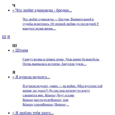
Ч
» Что любят единожды - бредни...
Что любят единожды — бредни, Внимательней в
судьбы всмотрись. От первой любви до последней У
каждого целая жизнь....
Ш
Я
Ш
» Шторм
Скачут волны в гривах пены, Даль кипит белым-бела.
Осень вырвалась из плена, Закусила удила....
Я
» Я курила недолго...
Я курила недолго, давно — на войне. (Мал кусочек той
жизни, но дорог!) До сих пор почему-то вдруг
слышится мне: &laquo;Друг, оставь
&laquo;шестьдесят&raquo; или
&laquo;сорок&raquo;!&raquo;...
» Я люблю тебя злого...