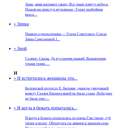
Зима, зима нагрянет скоро, Все чаще плачут небеса.
Пошли на приступ мухоморы - Горит разбойная
краса....
» Зинка
Памяти однополчанки — Героя Советского Союза
Зины Самсоновой 1...
» Зной
Солнце. Скалы. Да кустарник рыжий. Выжженная,
тощая трава......
И
» И встретились женщины эти...
Болгарской поэтессе Е. Багряне, дважды увидевшей
комету Галлея Пленительней не было стана, Победнее
не было глаз -...
» И когда я бежать попыталась...
И когда я бежать попыталась из плена Глаз твоих, губ
твоих и волос, Обернулся ты ливнем и запахом сена,