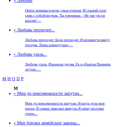
» Любовь
Опять лежишь в ночи, глаза открыв, И старый спор
сама с собой ведешь. Ты говоришь: - Не так уж он
красив! -...
» Любовь проходит...
Любовь проходит. Боль проходит. И ненависти вянут
гроздья. Лишь равнодушье -...
» Любовь ушла...
Любовь ушла, Изранена двумя. Ее в объятья Приняли
другие......
М
Н
О
П
Р
М
» Мир до невозможности запутан...
Мир до невозможности запутан. И когда дела мои
плохи, В самые тяжелые минуты Я пишу веселые
стихи....
» Мне близки армейские законы...