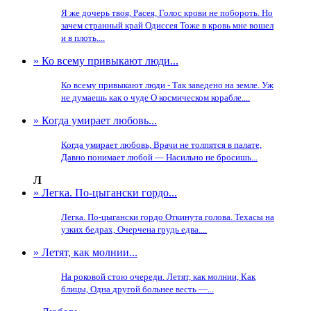
Я же дочерь твоя, Расея, Голос крови не побороть. Но
зачем странный край Одиссея Тоже в кровь мне вошел
и в плоть....
» Ко всему привыкают люди...
Ко всему привыкают люди - Так заведено на земле. Уж
не думаешь как о чуде О космическом корабле....
» Когда умирает любовь...
Когда умирает любовь, Врачи не толпятся в палате,
Давно понимает любой — Насильно не бросишь...
Л
» Легка. По-цыгански гордо...
Легка. По-цыгански гордо Откинута голова. Техасы на
узких бедрах, Очерчена грудь едва....
» Летят, как молнии...
На роковой стою очереди. Летят, как молнии, Как
блицы, Одна другой больнее весть —...