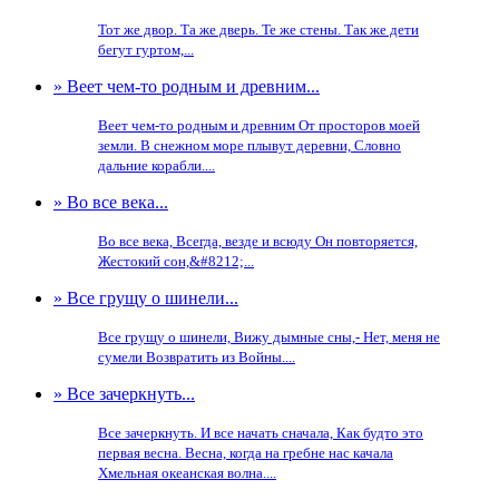
Тот же двор. Та же дверь. Те же стены. Так же дети
бегут гуртом,...
» Веет чем-то родным и древним...
Веет чем-то родным и древним От просторов моей
земли. В снежном море плывут деревни, Словно
дальние корабли....
» Во все века...
Во все века, Всегда, везде и всюду Он повторяется,
Жестокий сон,&#8212;...
» Все грущу о шинели...
Все грущу о шинели, Вижу дымные сны,- Нет, меня не
сумели Возвратить из Войны....
» Все зачеркнуть...
Все зачеркнуть. И все начать сначала, Как будто это
первая весна. Весна, когда на гребне нас качала
Хмельная океанская волна....