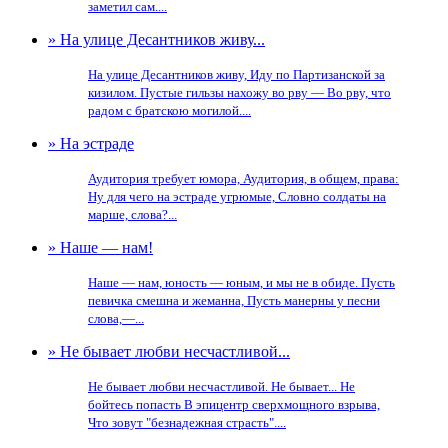
заметил сам....
» На улице Десантников живу...
На улице Десантников живу, Иду по Партизанской за
кизилом. Пустые гильзы нахожу во рву — Во рву, что
радом с братскою могилой....
» На эстраде
Аудитория требует юмора, Аудитория, в общем, права:
Ну для чего на эстраде угрюмые, Словно солдаты на
марше, слова?...
» Наше — нам!
Наше — нам, юность — юным, и мы не в обиде. Пусть
певичка смешна и жеманна, Пусть манерны у песни
слова,—...
» Не бывает любви несчастливой...
Не бывает любви несчастливой. Не бывает... Не
бойтесь попасть В эпицентр сверхмощного взрыва,
Что зовут "безнадежная страсть"....