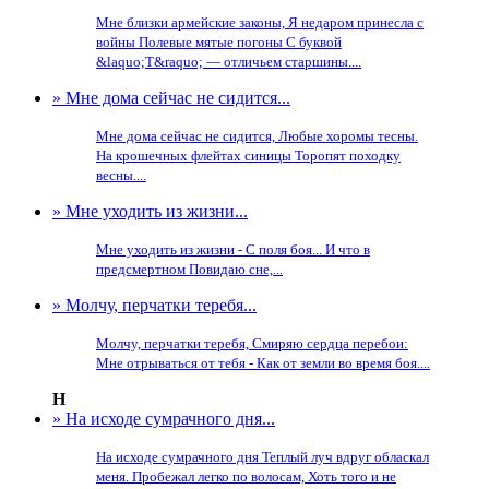
Мне близки армейские законы, Я недаром принесла с
войны Полевые мятые погоны С буквой
&laquo;Т&raquo; — отличьем старшины....
» Мне дома сейчас не сидится...
Мне дома сейчас не сидится, Любые хоромы тесны.
На крошечных флейтах синицы Торопят походку
весны....
» Мне уходить из жизни...
Мне уходить из жизни - С поля боя... И что в
предсмертном Повидаю сне,...
» Молчу, перчатки теребя...
Молчу, перчатки теребя, Смиряю сердца перебои:
Мне отрываться от тебя - Как от земли во время боя....
Н
» На исходе сумрачного дня...
На исходе сумрачного дня Теплый луч вдруг обласкал
меня. Пробежал легко по волосам, Хоть того и не