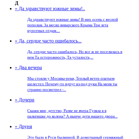
Д
» Да здравствуют южные зимы!..
Да здравствуют южные зимы! В них осень с весной
пополам. За месяц январского Крыма Три лета
куротных отдам....
» Да, сердце часто ошибалось...
Да, сердце часто ошибалось, Но все ж не поселилась в
нем Та осторожность, Та усталость,...
» Два вечера
Мы стояли у Москвы-реки, Теплый ветер платьем
шелестел. Почему-то вдруг из-под руки На меня ты
странно посмотрел -...
» Дочери
Скажи мне, детство, Разве не вчера Гуляла я в
пальтишке до колена? А нынче дети нашего двора...
» Друня
Это было в Руси былинной. В домотканый сермяжный