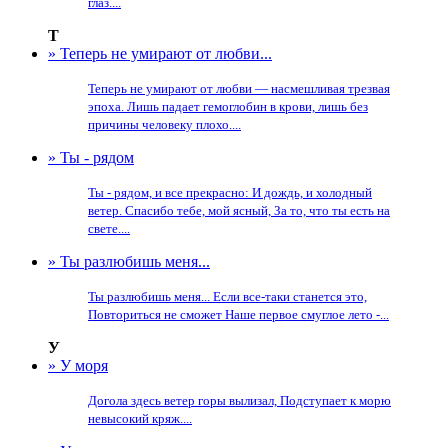
глаз....
Т
» Теперь не умирают от любви...
Теперь не умирают от любви — насмешливая трезвая
эпоха. Лишь падает гемоглобин в крови, лишь без
причины человеку плохо....
» Ты - рядом
Ты - рядом, и все прекрасно: И дождь, и холодный
ветер. Спасибо тебе, мой ясный, За то, что ты есть на
свете....
» Ты разлюбишь меня...
Ты разлюбишь меня... Если все-таки станется это,
Повториться не сможет Наше первое смуглое лето -...
У
» У моря
Догола здесь ветер горы вылизал, Подступает к морю
невысокий кряж....