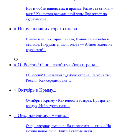
Нет в любви виноватых и правых. Разве эта стихия -
вина? Как поток раскаленной лавы Пролетает по
судьбам она....
» Нынче в наших горах синева...
Нынче в наших горах синева, Нынче серое небо в
столице. И кружится моя голова — А твоя голова не
кружится?...
О
» О, Россия! С нелегкой судьбою страна...
О, Россия! С нелегкой судьбою страна... У меня ты,
Россия, Как сердце, одна....
» Октябрь в Крыму...
Октябрь в Крыму - Как юности возврат. Прозрачен
воздух, Небо густо-сине....
» Оно, наверное, смешно...
Оно, наверное, смешно: На склоне лет — стихи. Но
можно новое вино Влить в старые мехи....