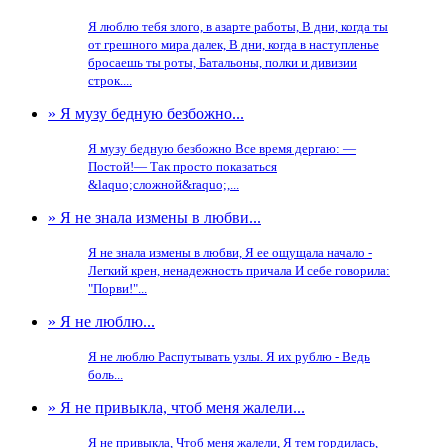
Я люблю тебя злого, в азарте работы, В дни, когда ты
от грешного мира далек, В дни, когда в наступленье
бросаешь ты роты, Батальоны, полки и дивизии
строк....
» Я музу бедную безбожно...
Я музу бедную безбожно Все время дергаю: —
Постой!— Так просто показаться
&laquo;сложной&raquo;,...
» Я не знала измены в любви...
Я не знала измены в любви, Я ее ощущала начало -
Легкий крен, ненадежность причала И себе говорила:
"Порви!"...
» Я не люблю...
Я не люблю Распутывать узлы. Я их рублю - Ведь
боль...
» Я не привыкла, чтоб меня жалели...
Я не привыкла, Чтоб меня жалели, Я тем гордилась,