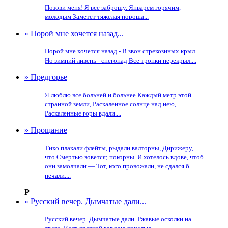
Позови меня! Я все заброшу. Январем горячим,
молодым Заметет тяжелая пороша...
» Порой мне хочется назад...
Порой мне хочется назад - В звон стрекозиных крыл.
Но зимний ливень - снегопад Все тропки перекрыл....
» Предгорье
Я люблю все больней и больнее Каждый метр этой
странной земли, Раскаленное солнце над нею,
Раскаленные горы вдали....
» Прощание
Тихо плакали флейты, рыдали валторны, Дирижеру,
что Смертью зовется; покорны. И хотелось вдове, чтоб
они замолчали — Тот, кого провожали, не сдался б
печали....
Р
» Русский вечер. Дымчатые дали...
Русский вечер. Дымчатые дали. Ржавые осколки на