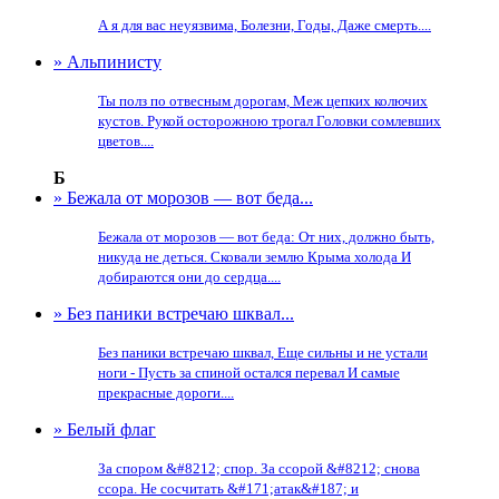
А я для вас неуязвима, Болезни, Годы, Даже смерть....
» Альпинисту
Ты полз по отвесным дорогам, Меж цепких колючих
кустов. Рукой осторожною трогал Головки сомлевших
цветов....
Б
» Бежала от морозов — вот беда...
Бежала от морозов — вот беда: От них, должно быть,
никуда не деться. Сковали землю Крыма холода И
добираются они до сердца....
» Без паники встречаю шквал...
Без паники встречаю шквал, Еще сильны и не устали
ноги - Пусть за спиной остался перевал И самые
прекрасные дороги....
» Белый флаг
За спором &#8212; спор. За ссорой &#8212; снова
ссора. Не сосчитать &#171;атак&#187; и