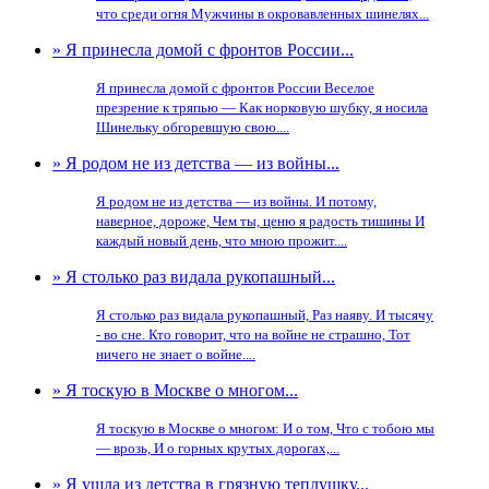
что среди огня Мужчины в окровавленных шинелях...
» Я принесла домой с фронтов России...
Я принесла домой с фронтов России Веселое
презрение к тряпью — Как норковую шубку, я носила
Шинельку обгоревшую свою....
» Я родом не из детства — из войны...
Я родом не из детства — из войны. И потому,
наверное, дороже, Чем ты, ценю я радость тишины И
каждый новый день, что мною прожит....
» Я столько раз видала рукопашный...
Я столько раз видала рукопашный, Раз наяву. И тысячу
- во сне. Кто говорит, что на войне не страшно, Тот
ничего не знает о войне....
» Я тоскую в Москве о многом...
Я тоскую в Москве о многом: И о том, Что с тобою мы
— врозь, И о горных крутых дорогах,...
» Я ушла из детства в грязную теплушку...