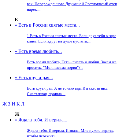
век: Новорожденного Дружиной Светлоглазый отец
нарек....
Е
» Есть в России святые места...
1 Есть в России святые места. Если друг тебя в горе
кинет, Если вдруг на душе пустота,...
» Есть время любить...
Есть время любить, Есть - писать о любви. Зачем же
просить: "Мои письма порви"?...
» Есть круги рая...
Есть круги рая, А не только ада. И я сквозь них,
Счастливая, прошла....
Ж
З
И
К
Л
Ж
» Ждала тебя. И верила...
Ждала тебя. И верила. И знала: Мне нужно верить,
чтобы пережить...