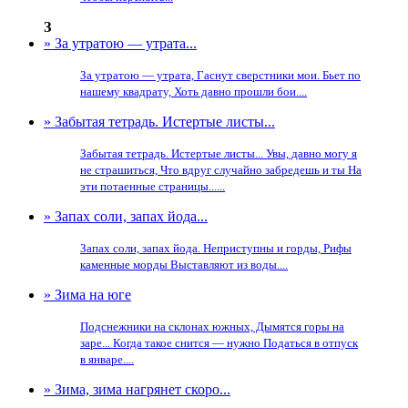
З
» За утратою — утрата...
За утратою — утрата, Гаснут сверстники мои. Бьет по
нашему квадрату, Хоть давно прошли бои....
» Забытая тетрадь. Истертые листы...
Забытая тетрадь. Истертые листы... Увы, давно могу я
не страшиться, Что вдруг случайно забредешь и ты На
эти потаенные страницы......
» Запах соли, запах йода...
Запах соли, запах йода. Неприступны и горды, Рифы
каменные морды Выставляют из воды....
» Зима на юге
Подснежники на склонах южных, Дымятся горы на
заре... Когда такое снится — нужно Податься в отпуск
в январе....
» Зима, зима нагрянет скоро...