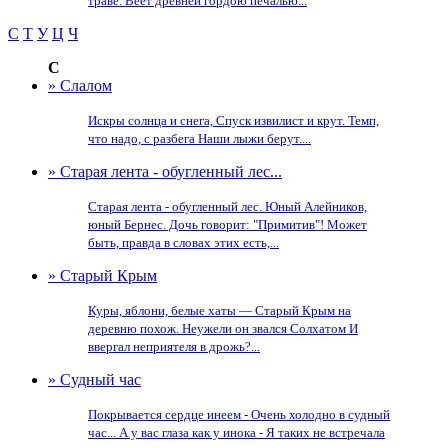
траве. Веет древней гордою печалью...
С
Т
У
Ц
Ч
С
» Слалом
Искры солнца и снега, Спуск извилист и крут. Темп,
что надо, с разбега Наши лыжи берут....
» Старая лента - обугленный лес...
Старая лента - обугленный лес. Юный Алейников,
юный Бернес. Дочь говорит: "Примитив"! Может
быть, правда в словах этих есть,...
» Старый Крым
Куры, яблони, белые хаты — Старый Крым на
деревню похож. Неужели он звался Солхатом И
ввергал неприятеля в дрожь?...
» Судный час
Покрывается сердце инеем - Очень холодно в судный
час... А у вас глаза как у инока - Я таких не встречала