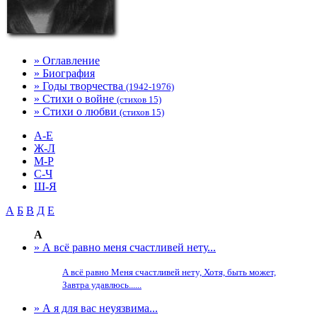
» Оглавление
» Биография
» Годы творчества
(1942-1976)
» Стихи о войне
(стихов 15)
» Стихи о любви
(стихов 15)
А-Е
Ж-Л
М-Р
С-Ч
Ш-Я
А
Б
В
Д
Е
А
» А всё равно меня счастливей нету...
А всё равно Меня счастливей нету, Хотя, быть может,
Завтра удавлюсь......
» А я для вас неуязвима...