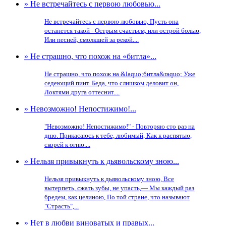
» Не встречайтесь с первою любовью...
Не встречайтесь с первою любовью, Пусть она
останется такой - Острым счастьем, или острой болью,
Или песней, смолкшей за рекой....
» Не страшно, что похож на «битла»...
Не страшно, что похож на &laquo;битла&raquo; Уже
седеющий пиит. Беда, что слишком деловит он,
Локтями друга оттеснит....
» Невозможно! Непостижимо!...
"Невозможно! Непостижимо!" - Повторяю сто раз на
дню. Прикасаюсь к тебе, любимый, Как к распятью,
скорей к огню....
» Нельзя привыкнуть к дьявольскому зною...
Нельзя привыкнуть к дьявольскому зною, Все
вытерпеть, сжать зубы, не упасть,— Мы каждый раз
бредем, как целиною, По той стране, что называют
"Страсть",...
» Нет в любви виноватых и правых...