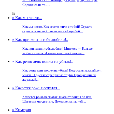
Истосковалась я По благородству — Да, мушкетеры
Сделались не те......
К
» Как мы чисто...
Как мы чисто, Как весело жили с тобой! Страсть
стучала в виски, Словно вечный прибой....
» Как при жизни тебя любили!..
Как при жизни тебя любили! Мнилось — Больше
любить нельзя. И клялись на твоей могиле...
» Как резко день пошел на убыль!..
Как резко день пошел на убыль! Под осень каждый луч
милей... Грустят серебряные трубы Прощающихся
журавлей....
» Качается рожь несжатая...
Качается рожь несжатая. Шагают бойцы по ней.
Шагаем и мы-девчата, Похожие на парней....
» Кимерия