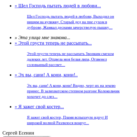
» Шел Господь пытать людей в любови...
Шел Господь пытать людей в любови, Выходил он
нищим на кулижку. Старый дед на пне сухом в
дуброве, Жамкал деснами зачерствелую пышку....
» Эта улица мне знакома...
» Этой грусти теперь не рассыпать...
Этой грусти теперь не рассыпать Звонким смехом
далеких лет. Отцвела моя белая липа, Отзвенел
соловьиный рассвет....
» Эх вы, сани! А кони, кони!..
Эх вы, сани! А кони, кони! Видно, черт их на землю
принес. В залихватском степном разгоне Колокольчик
хохочет до слез....
» Я зажег свой костер...
Я зажег свой костер, Пламя вспыхнуло вдруг И
широкой волной Разлилося вокруг....
Сергей Есенин