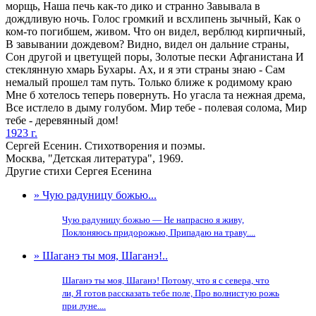
морщь, Наша печь как-то дико и странно Завывала в
дождливую ночь. Голос громкий и всхлипень зычный, Как о
ком-то погибшем, живом. Что он видел, верблюд кирпичный,
В завывании дождевом? Видно, видел он дальние страны,
Сон другой и цветущей поры, Золотые пески Афганистана И
стеклянную хмарь Бухары. Ах, и я эти страны знаю - Сам
немалый прошел там путь. Только ближе к родимому краю
Мне б хотелось теперь повернуть. Но угасла та нежная дрема,
Все истлело в дыму голубом. Мир тебе - полевая солома, Мир
тебе - деревянный дом!
1923 г.
Сергей Есенин. Стихотворения и поэмы.
Москва, "Детская литература", 1969.
Другие стихи Сергея Есенина
» Чую радуницу божью...
Чую радуницу божью — Не напрасно я живу,
Поклоняюсь придорожью, Припадаю на траву....
» Шаганэ ты моя, Шаганэ!..
Шаганэ ты моя, Шаганэ! Потому, что я с севера, что
ли, Я готов рассказать тебе поле, Про волнистую рожь
при луне....