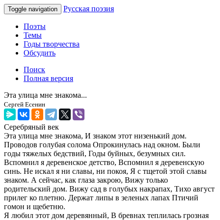
Русская поэзия
Toggle navigation
Поэты
Темы
Годы творчества
Обсудить
Поиск
Полная версия
Эта улица мне знакома...
Сергей Есенин
Серебряный век
Эта улица мне знакома, И знаком этот низенький дом.
Проводов голубая солома Опрокинулась над окном. Были
годы тяжелых бедствий, Годы буйных, безумных сил.
Вспомнил я деревенское детство, Вспомнил я деревенскую
синь. Не искал я ни славы, ни покоя, Я с тщетой этой славы
знаком. А сейчас, как глаза закрою, Вижу только
родительский дом. Вижу сад в голубых накрапах, Тихо август
прилег ко плетню. Держат липы в зеленых лапах Птичий
гомон и щебетню.
Я любил этот дом деревянный, В бревнах теплилась грозная