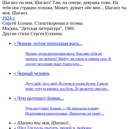
Шаганэ ты моя, Шаганэ! Там, на севере, девушка тоже, На
тебя она страшно похожа, Может, думает обо мне... Шаганэ ты
моя, Шаганэ.
1924 г.
Сергей Есенин. Стихотворения и поэмы.
Москва, "Детская литература", 1969.
Другие стихи Сергея Есенина
» Черная, потом пропахшая выть...
Черная, птом пропахшая выть! Как мне тебя не
ласкать, не любить? Выйду на озеро в синюю гать, К
сердцу вечерняя льнет благодать....
» Черный человек
Друг мой, друг мой, Я очень и очень болен. Сам не
знаю, откуда взялась эта боль. То ли ветер свистит...
» Чую радуницу божью...
Чую радуницу божью — Не напрасно я живу,
Поклоняюсь придорожью, Припадаю на траву....
» Шаганэ ты моя, Шаганэ!..
» Шел Господь пытать людей в любови...