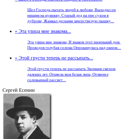
Шел Господь пытать людей в любови, Выходил он
нищим на кулижку. Старый дед на пне сухом в
дуброве, Жамкал деснами зачерствелую пышку....
» Эта улица мне знакома...
Эта улица мне знакома, И знаком этот низенький дом.
Проводов голубая солома Опрокинулась над окном....
» Этой грусти теперь не рассыпать...
Этой грусти теперь не рассыпать Звонким смехом
далеких лет. Отцвела моя белая липа, Отзвенел
соловьиный рассвет....
Сергей Есенин