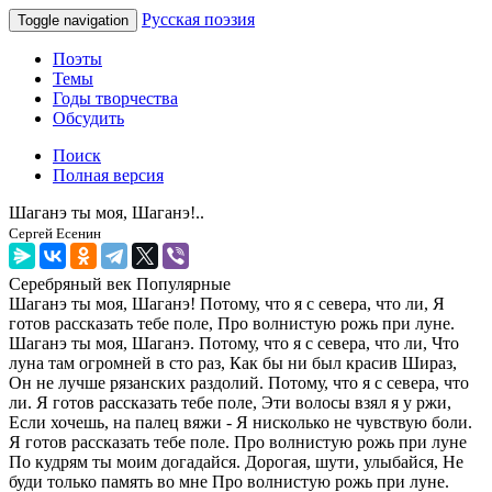
Русская поэзия
Toggle navigation
Поэты
Темы
Годы творчества
Обсудить
Поиск
Полная версия
Шаганэ ты моя, Шаганэ!..
Сергей Есенин
Серебряный век
Популярные
Шаганэ ты моя, Шаганэ! Потому, что я с севера, что ли, Я
готов рассказать тебе поле, Про волнистую рожь при луне.
Шаганэ ты моя, Шаганэ. Потому, что я с севера, что ли, Что
луна там огромней в сто раз, Как бы ни был красив Шираз,
Он не лучше рязанских раздолий. Потому, что я с севера, что
ли. Я готов рассказать тебе поле, Эти волосы взял я у ржи,
Если хочешь, на палец вяжи - Я нисколько не чувствую боли.
Я готов рассказать тебе поле. Про волнистую рожь при луне
По кудрям ты моим догадайся. Дорогая, шути, улыбайся, Не
буди только память во мне Про волнистую рожь при луне.