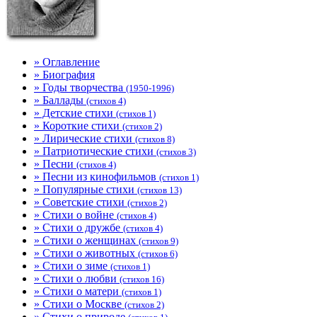
» Оглавление
» Биография
» Годы творчества
(1950-1996)
» Баллады
(стихов 4)
» Детские стихи
(стихов 1)
» Короткие стихи
(стихов 2)
» Лирические стихи
(стихов 8)
» Патриотические стихи
(стихов 3)
» Песни
(стихов 4)
» Песни из кинофильмов
(стихов 1)
» Популярные стихи
(стихов 13)
» Советские стихи
(стихов 2)
» Стихи о войне
(стихов 4)
» Стихи о дружбе
(стихов 4)
» Стихи о женщинах
(стихов 9)
» Стихи о животных
(стихов 6)
» Стихи о зиме
(стихов 1)
» Стихи о любви
(стихов 16)
» Стихи о матери
(стихов 1)
» Стихи о Москве
(стихов 2)
» Стихи о природе