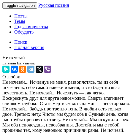
Русская поэзия
Toggle navigation
Поэты
Темы
Годы творчества
Обсудить
Поиск
Полная версия
Не исчезай
Евгений Евтушенко
О любви
Не исчезай... Исчезнув из меня, развоплотясь, ты из себя
исчезнешь, себе самой навеки изменя, и это будет низшая
нечестность. Не исчезай... Исчезнуть — так легко.
Воскреснуть друг для друга невозможно. Смерть втягивает
слишком глубоко. Стать мертвым хоть на миг — неосторожно.
Не исчезай... Забудь про третью тень. В любви есть только
двое. Третьих нету. Чисты мы будем оба в Судный день, когда
нас трубы призовут к ответу. Не исчезай... Мы искупили грех.
Мы оба неподсудны, невозбранны. Достойны мы с тобой
прощенья тех, кому невольно причинили раны. Не исчезай.