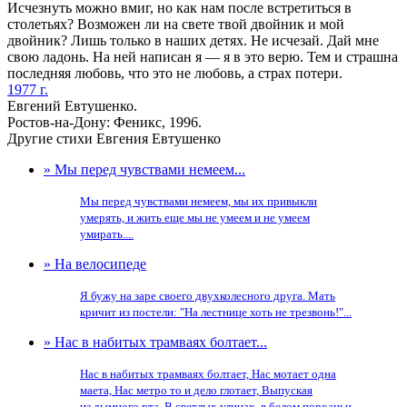
Исчезнуть можно вмиг, но как нам после встретиться в
столетьях? Возможен ли на свете твой двойник и мой
двойник? Лишь только в наших детях. Не исчезай. Дай мне
свою ладонь. На ней написан я — я в это верю. Тем и страшна
последняя любовь, что это не любовь, а страх потери.
1977 г.
Евгений Евтушенко.
Ростов-на-Дону: Феникс, 1996.
Другие стихи Евгения Евтушенко
» Мы перед чувствами немеем...
Мы перед чувствами немеем, мы их привыкли
умерять, и жить еще мы не умеем и не умеем
умирать....
» На велосипеде
Я бужу на заре своего двухколесного друга. Мать
кричит из постели: "На лестнице хоть не трезвонь!"...
» Нас в набитых трамваях болтает...
Нас в набитых трамваях болтает, Нас мотает одна
маета, Нас метро то и дело глотает, Выпуская
из дымного рта. В светлых улицах, в белом порханьи,...