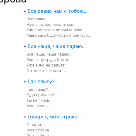
»
Все равно нам с тобою...
Все равно

Нам с тобою не слиться,

Как сливаются вольные реки.

Ревновать буду часто и злиться,...
»
Все чаще, чаще падаю...
Все чаще, чаще падаю,

Все чаще грудь болит.

Уже вино не радует.

А только тяжелит....
»
Где плыву?..
Где плыву?

Куда причалю?

Ты не гнись,

Мое весло....
»
Говорят, моя строка...
Говорят,

Моя строка

Про любовь,
