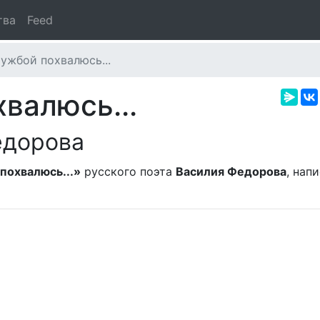
тва
Feed
ужбой похвалюсь...
валюсь...
едорова
похвалюсь...»
русского поэта
Василия Федорова
, нап