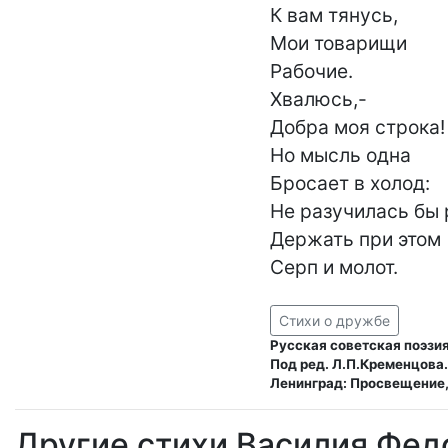
К вам тянусь,

Мои товарищи

Рабочие.

Хвалюсь,-

Добра моя строка!

Но мысль одна

Бросает в холод:

Не разучилась бы 
Держать при этом

Серп и молот.
Стихи о дружбе
Русская советская поэзия
Под ред. Л.П.Кременцова.
Ленинград: Просвещение,
Другие стихи Василия Фед