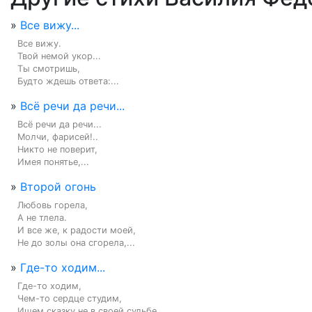
»
Все вижу...
Все вижу.

Твой немой укор...

Ты смотришь,

Будто ждешь ответа:...
»
Всё речи да речи...
Всё речи да речи...

Молчи, фарисей!..

Никто не поверит,

Имея понятье,...
»
Второй огонь
Любовь горела,

А не тлела.

И все же, к радости моей,

Не до золы она сгорела,...
»
Где-то ходим...
Где-то ходим,

Чем-то сердце студим,

Ищем сказку не в своей судьбе.
