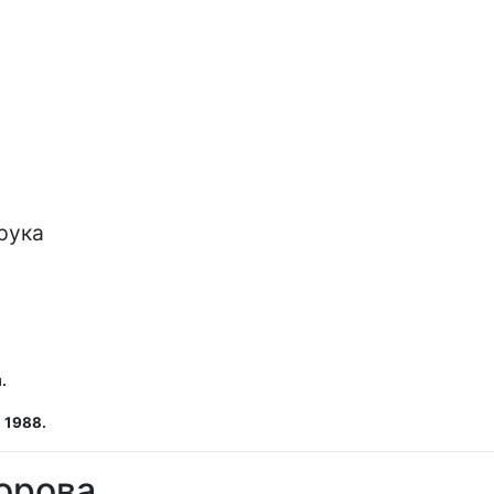
рука

.
 1988.
орова