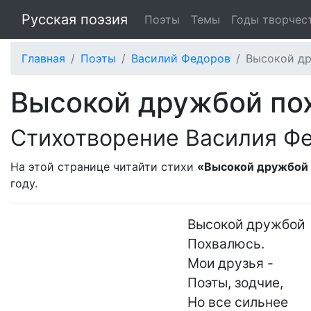
Русская поэзия
Поэты
Темы
Годы творчес
Главная
Поэты
Василий Федоров
Высокой др
Высокой дружбой пох
Стихотворение Василия Ф
На этой странице читайти стихи
«Высокой дружбой 
году.
Высокой дружбой

Похвалюсь.

Мои друзья -

Поэты, зодчие,

Но все сильнее
