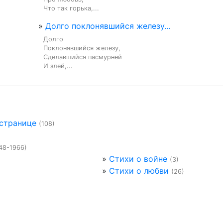
Что так горька,...
»
Долго поклонявшийся железу...
Долго

Поклонявшийся железу,

Сделавшийся пасмурней

И злей,...
 странице
(108)
48-1966)
»
Стихи о войне
(3)
»
Стихи о любви
(26)