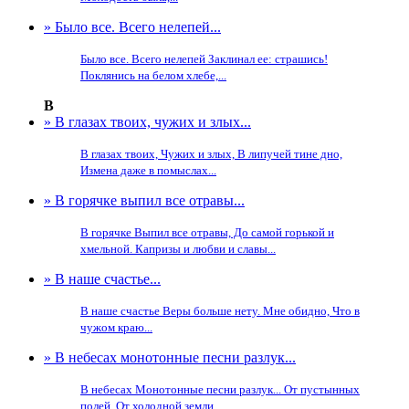
» Было все. Всего нелепей...
Было все. Всего нелепей Заклинал ее: страшись!
Поклянись на белом хлебе,...
В
» В глазах твоих, чужих и злых...
В глазах твоих, Чужих и злых, В липучей тине дно,
Измена даже в помыслах...
» В горячке выпил все отравы...
В горячке Выпил все отравы, До самой горькой и
хмельной. Капризы и любви и славы...
» В наше счастье...
В наше счастье Веры больше нету. Мне обидно, Что в
чужом краю...
» В небесах монотонные песни разлук...
В небесах Монотонные песни разлук... От пустынных
полей, От холодной земли...