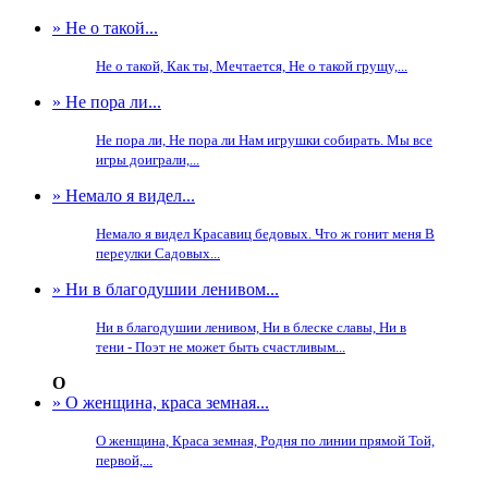
» Не о такой...
Не о такой, Как ты, Мечтается, Не о такой грущу,...
» Не пора ли...
Не пора ли, Не пора ли Нам игрушки собирать. Мы все
игры доиграли,...
» Немало я видел...
Немало я видел Красавиц бедовых. Что ж гонит меня В
переулки Садовых...
» Ни в благодушии ленивом...
Ни в благодушии ленивом, Ни в блеске славы, Ни в
тени - Поэт не может быть счастливым...
О
» О женщина, краса земная...
О женщина, Краса земная, Родня по линии прямой Той,
первой,...