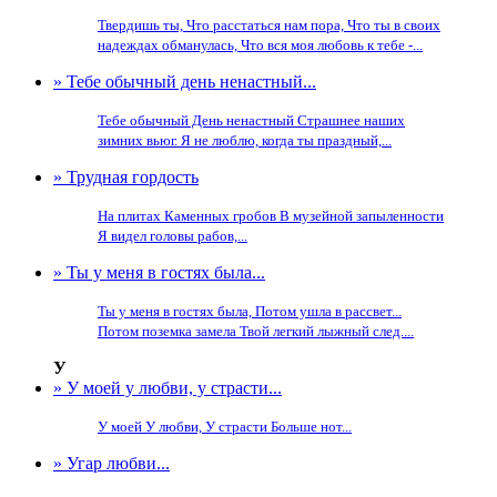
Твердишь ты, Что расстаться нам пора, Что ты в своих
надеждах обманулась, Что вся моя любовь к тебе -...
» Тебе обычный день ненастный...
Тебе обычный День ненастный Страшнее наших
зимних вьюг. Я не люблю, когда ты праздный,...
» Трудная гордость
На плитах Каменных гробов В музейной запыленности
Я видел головы рабов,...
» Ты у меня в гостях была...
Ты у меня в гостях была, Потом ушла в рассвет...
Потом поземка замела Твой легкий лыжный след....
У
» У моей у любви, у страсти...
У моей У любви, У страсти Больше нот...
» Угар любви...