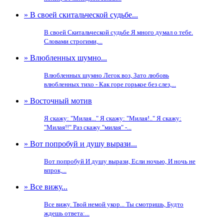
» В своей скитальческой судьбе...
В своей Скитальческой судьбе Я много думал о тебе.
Словами строгими,...
» Влюбленных шумно...
Влюбленных шумно Легок воз, Зато любовь
влюбленных тихо - Как горе горькое без слез,...
» Восточный мотив
Я скажу: "Милая..." Я скажу: "Милая!.." Я скажу:
"Милая!!" Раз скажу "милая" -...
» Вот попробуй и душу вырази...
Вот попробуй И душу вырази, Если ночью, И ночь не
впрок,...
» Все вижу...
Все вижу. Твой немой укор... Ты смотришь, Будто
ждешь ответа:...