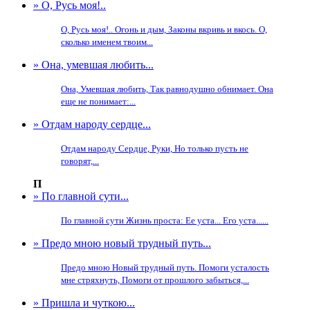
» О, Русь моя!..
О, Русь моя!.. Огонь и дым, Законы вкривь и вкось. О,
сколько именем твоим...
» Она, умевшая любить...
Она, Умевшая любить, Так равнодушно обнимает. Она
еще не понимает:...
» Отдам народу сердце...
Отдам народу Сердце, Руки, Но только пусть не
говорят,...
П
» По главной сути...
По главной сути Жизнь проста: Ее уста... Его уста......
» Предо мною новый трудный путь...
Предо мною Новый трудный путь. Помоги усталость
мне стряхнуть, Помоги от прошлого забыться,...
» Пришла и чуткою...