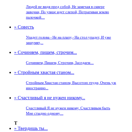
Людей не видя пред собой, Не замечая в сквере
лавочки, По улице идет слепой, Потрагивая землю
палочкой....
» Совесть
Упадет голова - Не на плаху,- На стол упадет, И уже
зашумят,...
» Сочиняем, пишем, строчим...
Сочиняем, Пишем, Строчим, Заседаем....
» Стройным хвастая станом...
Стройным Хвастая станом, Высотою груди, Очень уж
иностранно...
» Счастливый я не нужен никому...
Счастливый Я не нужен никому. Счастливым быть
Мне стыдно одному....
Т
» Твердишь ты...