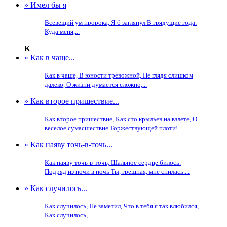
» Имел бы я
Всевещий ум пророка, Я б заглянул В грядущие года:
Куда меня,...
К
» Как в чаще...
Как в чаще, В юности тревожной, Не глядя слишком
далеко, О жизни думается сложно,...
» Как второе пришествие...
Как второе пришествие, Как сто крыльев на взлете, О
веселое сумасшествие Торжествующей плоти!.....
» Как наяву точь-в-точь...
Как наяву точь-в-точь, Шальное сердце билось.
Подряд из ночи в ночь Ты, грешная, мне снилась....
» Как случилось...
Как случилось, Не заметил, Что в тебя я так влюбился,
Как случилось,...