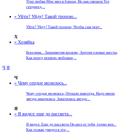
Угар любви Мне мил и близок, Но как смешон Тот
сердцеед,...
» Уйти? Уйду! Такой тропою...
Уйти? Уйду! Такой тропою, Чтобы сам черт...
Х
» Хозяйка
Березник... Заприметив кровлю, Антенн еловые шесты,
Как перед первою любовью,...
Ч
Я
Ч
» Чему сердце молилось...
Чему сердце молилось, Отошло навсегда. Надо мною
звезда закатилась, Закатилась звезда....
Я
» Я видел: еще до рассвета...
Я видел: Еще до рассвета Он шел от тебя, точно вор...
Как только увидел я это,...