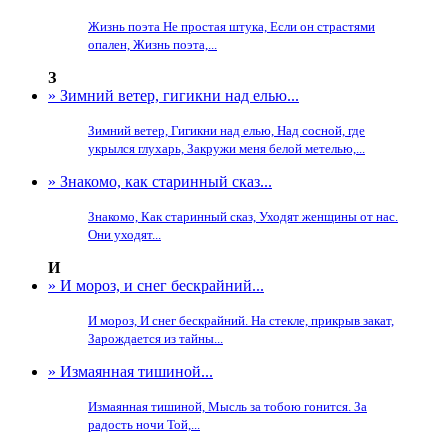
Жизнь поэта Не простая штука, Если он страстями
опален, Жизнь поэта,...
З
» Зимний ветер, гигикни над елью...
Зимний ветер, Гигикни над елью, Над сосной, где
укрылся глухарь, Закружи меня белой метелью,...
» Знакомо, как старинный сказ...
Знакомо, Как старинный сказ, Уходят женщины от нас.
Они уходят...
И
» И мороз, и снег бескрайний...
И мороз, И снег бескрайний. На стекле, прикрыв закат,
Зарождается из тайны...
» Измаянная тишиной...
Измаянная тишиной, Мысль за тобою гонится. За
радость ночи Той,...