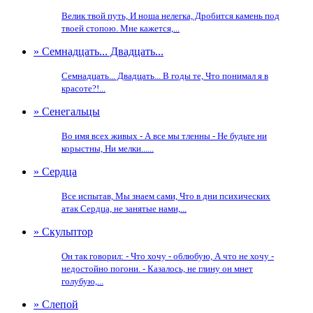
Велик твой путь, И ноша нелегка, Дробится камень под
твоей стопою. Мне кажется,...
» Семнадцать... Двадцать...
Семнадцать... Двадцать... В годы те, Что понимал я в
красоте?!...
» Сенегальцы
Во имя всех живых - А все мы тленны - Не будьте ни
корыстны, Ни мелки......
» Сердца
Все испытав, Мы знаем сами, Что в дни психических
атак Сердца, не занятые нами,...
» Скульптор
Он так говорил: - Что хочу - облюбую, А что не хочу -
недостойно погони. - Казалось, не глину он мнет
голубую,...
» Слепой