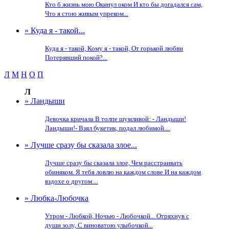
Кто б жизнь мою Окинул оком И кто бы догадался сам,
Что я стою живым упреком...
» Куда я - такой...
Куда я - такой, Кому я - такой, От горькой любви
Потерявший покой?...
Л
М
Н
О
П
Л
» Ландыши
Девочка кричала В толпе шумливой: - Ландыши!
Ландыши!- Взял букетик, подал любимой....
» Лучше сразу бы сказала злое...
Лучше сразу бы сказала злое, Чем расстраивать
обиняком. Я тебя ловлю на каждом слове И на каждом
вздохе о другом....
» Любка-Любочка
Утром - Любкой, Ночью - Любочкой... Отряхнув с
души золу, С виноватою улыбочкой...