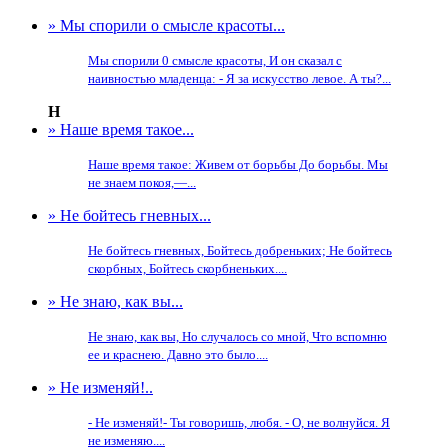
» Мы спорили о смысле красоты...
Мы спорили 0 смысле красоты, И он сказал с
наивностью младенца: - Я за искусство левое. А ты?...
Н
» Наше время такое...
Наше время такое: Живем от борьбы До борьбы. Мы
не знаем покоя,—...
» Не бойтесь гневных...
Не бойтесь гневных, Бойтесь добреньких; Не бойтесь
скорбных, Бойтесь скорбненьких....
» Не знаю, как вы...
Не знаю, как вы, Но случалось со мной, Что вспомню
ее и краснею. Давно это было....
» Не изменяй!..
- Не изменяй!- Ты говоришь, любя. - О, не волнуйся. Я
не изменяю....