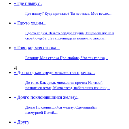
» Где плыву?..
Где плыву? Куда причалю? Ты не гнись, Мое весло....
» Где-то ходим...
Где-то ходим, Чем-то сердце студим, Ищем сказку не в
своей судьбе. Лет с двенадцати пошел по людям...
» Говорят, моя строка...
Говорят, Моя строка Про любовь, Что так горька,...
Д
» До того, как средь множества прочих...
До того, Как средь множества прочих На твоей
появиться земле, Мимо звезд, набегавших из ночи,...
» Долго поклонявшийся железу...
Долго Поклонявшийся железу, Сделавшийся
пасмурней И злей,...
» Другу