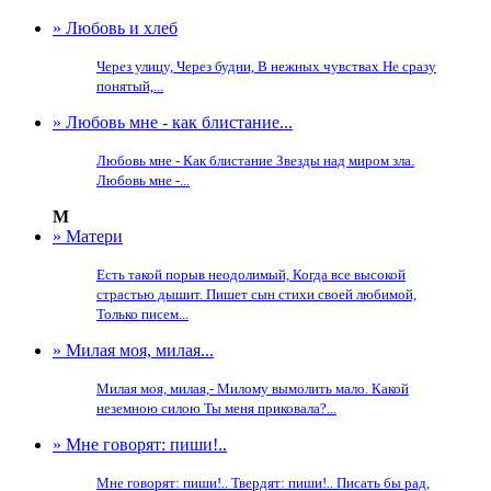
» Любовь и хлеб
Через улицу, Через будни, В нежных чувствах Не сразу
понятый,...
» Любовь мне - как блистание...
Любовь мне - Как блистание Звезды над миром зла.
Любовь мне -...
М
» Матери
Есть такой порыв неодолимый, Когда все высокой
страстью дышит. Пишет сын стихи своей любимой,
Только писем...
» Милая моя, милая...
Милая моя, милая,- Милому вымолить мало. Какой
неземною силою Ты меня приковала?...
» Мне говорят: пиши!..
Мне говорят: пиши!.. Твердят: пиши!.. Писать бы рад,