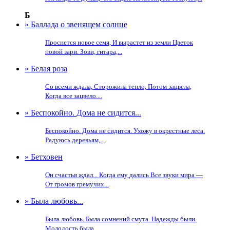
Б
» Баллада о звенящем солнце
Проснется новое семя, И вырастет из земли Цветок
новой зари. Зови, гитара,...
» Белая роза
Со всеми ждала, Сторожила тепло, Потом зацвела,
Когда все зацвело....
» Беспокойно. Дома не сидится...
Беспокойно. Дома не сидится. Ухожу в окрестные леса.
Радуюсь деревьям,...
» Бетховен
Он счастья ждал... Когда ему дались Все звуки мира —
От громов гремучих...
» Была любовь...
Была любовь. Была сомнений смута. Надежды были.
Молодость была,...