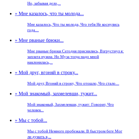
Но, забывая дело,...
» Мне казалось, что ты молода...
Мне казалось, Что ты молода, Что тебя Не коснулись
года....
» Мне рваные брюки...
Мне рваные брюки Сегодня приснились, Взгрустнул я:
заплата нужна. Но Муза тогда надо мной
наклонилась,...
» Мой друг, вгоняй в строку...
Мой друг, Вгоняй в строку, Что отошло, Что стало....
» Мой знакомый, захмелевши, тужит...
Мой знакомый, Захмелевши, тужит: Говорит, Что
человек...
» Мы с тобой...
Мы с тобой Немного пробежали. В быстром беге Мог
ли думать я,...