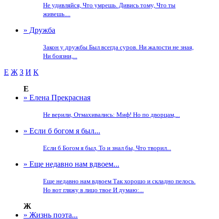
Не удивляйся, Что умрешь. Дивись тому, Что ты
живешь....
» Дружба
Закон у дружбы Был всегда суров. Ни жалости не зная,
Ни боязни,...
Е
Ж
З
И
К
Е
» Елена Прекрасная
Не верили, Отмахивались: Миф! Но по дворцам,...
» Если б богом я был...
Если б Богом я был, То и знал бы, Что творил...
» Еще недавно нам вдвоем...
Еще недавно нам вдвоем Так хорошо и складно пелось.
Но вот гляжу в лицо твое И думаю:...
Ж
» Жизнь поэта...