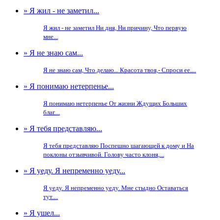
» Я жил - не заметил...
Я жил - не заметил Ни дня, Ни причину, Что первую
мне...
» Я не знаю сам...
Я не знаю сам, Что делаю... Красота твоя,- Спроси ее....
» Я понимаю нетерпенье...
Я понимаю нетерпенье От жизни Ждущих Больших
благ....
» Я тебя представляю...
Я тебя представляю Поспешно шагающей к дому и На
поклоны отзывчивой. Голову часто клоня,...
» Я уеду. Я непременно уеду...
Я уеду. Я непременно уеду. Мне стыдно Оставаться
тут....
» Я ушел...