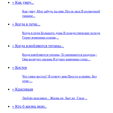
» Как умру...
Как умру, Мое забудь ты имя. После ласк В полночной
тишине...
» Когда в печи...
Когда в печи Большого дома В рождественские холода
Горит ячменная солома,...
» Когда влюбляются титаны...
Когда влюбляются титаны, То начинаются раздоры,-
Они волнуют океаны И рушат каменные горы....
» Костер
Что такое костер? Я отвечу вам Просто и прямо: Без
огня -...
» Красивым
Люблю красивых... Жизнь их, Быт их, Глаза,...
» Кто б жизнь мою..