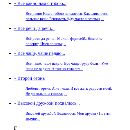
» Все равно нам с тобою...
Все равно Нам с тобою не слиться, Как сливаются
вольные реки. Ревновать буду часто и злиться,...
» Всё речи да речи...
Всё речи да речи... Молчи, фарисей!.. Никто не
поверит, Имея понятье,...
» Все чаще, чаще падаю...
Все чаще, чаще падаю, Все чаще грудь болит. Уже
вино не радует. А только тяжелит....
» Второй огонь
Любовь горела, А не тлела. И все же, к радости моей,
Не до золы она сгорела,...
» Высокой дружбой похвалюсь...
Высокой дружбой Похвалюсь. Мои друзья - Поэты,
зодчие,...
Г