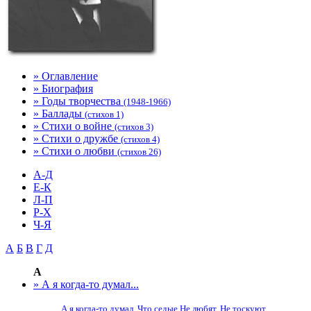
» Оглавление
» Биография
» Годы творчества
(1948-1966)
» Баллады
(стихов 1)
» Стихи о войне
(стихов 3)
» Стихи о дружбе
(стихов 4)
» Стихи о любви
(стихов 26)
А-Д
Е-К
Л-П
Р-Х
Ч-Я
А
Б
В
Г
Д
А
» А я когда-то думал...
А я когда-то думал, Что седые Не любят, Не тоскуют,...