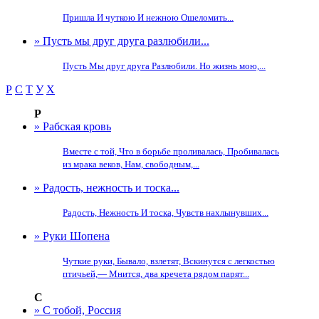
Пришла И чуткою И нежною Ошеломить...
» Пусть мы друг друга разлюбили...
Пусть Мы друг друга Разлюбили. Но жизнь мою,...
Р
С
Т
У
Х
Р
» Рабская кровь
Вместе с той, Что в борьбе проливалась, Пробивалась
из мрака веков, Нам, свободным,...
» Радость, нежность и тоска...
Радость, Нежность И тоска, Чувств нахлынувших...
» Руки Шопена
Чуткие руки, Бывало, взлетят, Вскинутся с легкостью
птичьей,— Мнится, два кречета рядом парят...
С
» С тобой, Россия