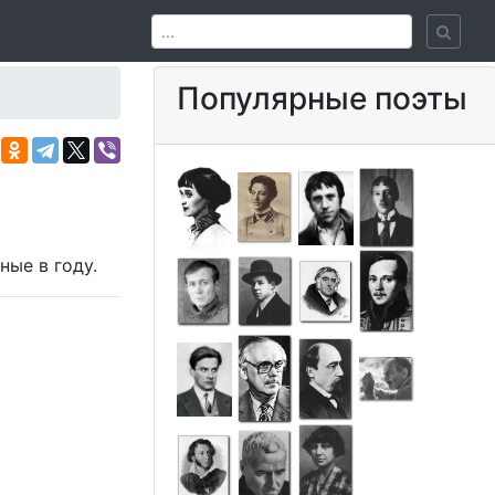
Популярные поэты
нные в
году.