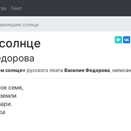
тва
Feed
звенящем солнце
 солнце
едорова
ем солнце»
русского поэта
Василия Федорова
, написа
ра