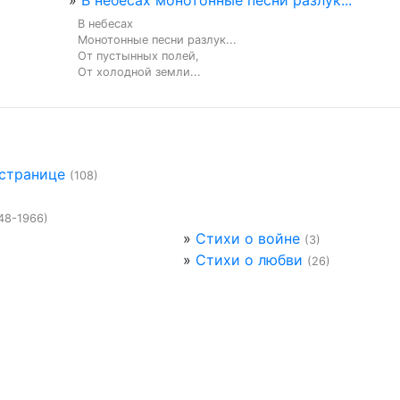
»
В небесах монотонные песни разлук...
В небесах

Монотонные песни разлук...

От пустынных полей,

От холодной земли...
 странице
(108)
48-1966)
»
Стихи о войне
(3)
»
Стихи о любви
(26)