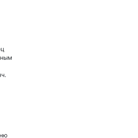
ц

ным

ч.

ню
