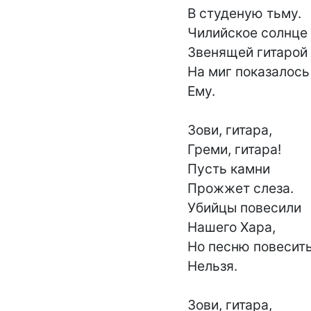
В студеную тьму.

Чилийское солнце

Звенящей гитарой

На миг показалось

Ему.

Зови, гитара,

Греми, гитара!

Пусть камни

Прожжет слеза.

Убийцы повесили

Нашего Хара,

Но песню повесить
Нельзя.

Зови, гитара,
