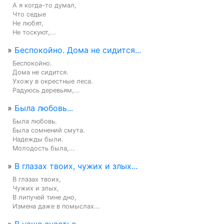
А я когда-то думал,

Что седые

Не любят,

Не тоскуют,...
»
Беспокойно. Дома не сидится...
Беспокойно.

Дома не сидится.

Ухожу в окрестные леса.

Радуюсь деревьям,...
»
Была любовь...
Была любовь.

Была сомнений смута.

Надежды были.

Молодость была,...
»
В глазах твоих, чужих и злых...
В глазах твоих,

Чужих и злых,

В липучей тине дно,

Измена даже в помыслах...