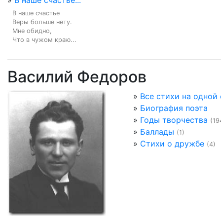
»
В наше счастье...
В наше счастье

Веры больше нету.

Мне обидно,

Что в чужом краю...
Василий Федоров
»
Все стихи на одной
»
Биография поэта
»
Годы творчества
(19
»
Баллады
(1)
»
Стихи о дружбе
(4)