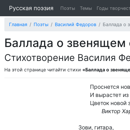
Русская поэзия
Поэты
Темы
Годы творчес
Главная
Поэты
Василий Федоров
Баллада о 
Баллада о звенящем
Стихотворение Василия Ф
На этой странице читайти стихи
«Баллада о звенящ
	Проснется новое семя,

	И вырастет из земли

	Цветок новой зари.

Виктор Ха
Зови, гитара,
