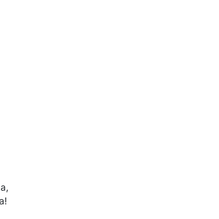
,

!
