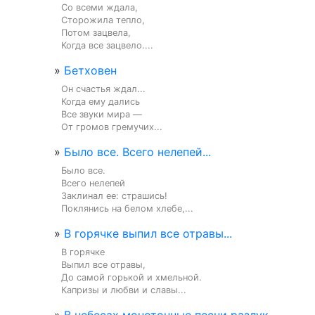
Со всеми ждала,

Сторожила тепло,

Потом зацвела,

Когда все зацвело....
»
Бетховен
Он счастья ждал...

Когда ему дались

Все звуки мира —

От громов гремучих...
»
Было все. Всего нелепей...
Было все.

Всего нелепей

Заклинал ее: страшись!

Поклянись на белом хлебе,...
»
В горячке выпил все отравы...
В горячке

Выпил все отравы,

До самой горькой и хмельной.

Капризы и любви и славы...