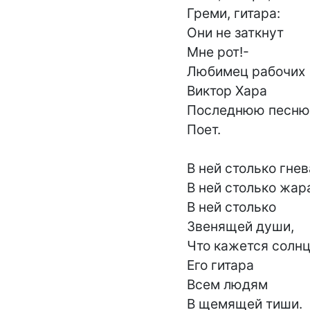
Греми, гитара:

Они не заткнут

Мне рот!-

Любимец рабочих

Виктор Хара

Последнюю песню

Поет.

В ней столько гнева
В ней столько жара
В ней столько

Звенящей души,

Что кажется солнц
Его гитара

Всем людям

В щемящей тиши.
