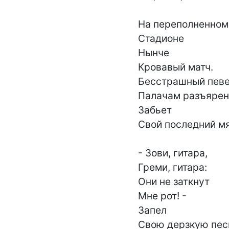
На переполненном

Стадионе

Нынче

Кровавый матч.

Бесстрашный певе
Палачам разъярен
Забьет

Свой последний мя
- Зови, гитара,

Греми, гитара:

Они не заткнут

Мне рот! -

Запел

Свою дерзкую пес