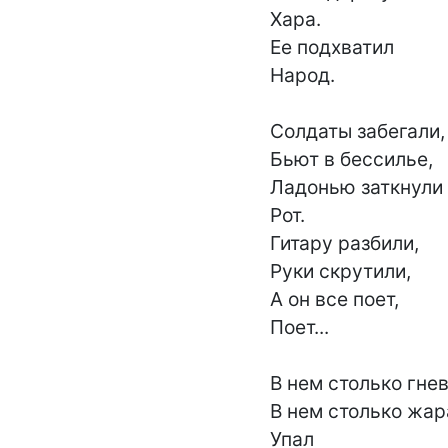
Хара.

Ее подхватил

Народ.

Солдаты забегали,

Бьют в бессилье,

Ладонью заткнули

Рот.

Гитару разбили,

Руки скрутили,

А он все поет,

Поет...

В нем столько гнева
В нем столько жара
Упал
