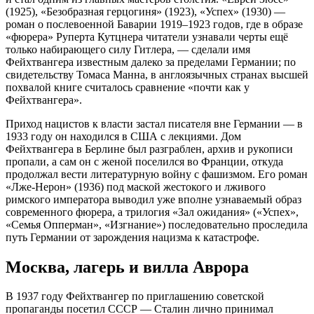
(1925), «Безобразная герцогиня» (1923), «Успех» (1930) —
роман о послевоенной Баварии 1919–1923 годов, где в образе
«фюрера» Руперта Кутцнера читатели узнавали черты ещё
только набирающего силу Гитлера, — сделали имя
Фейхтвангера известным далеко за пределами Германии; по
свидетельству Томаса Манна, в англоязычных странах высшей
похвалой книге считалось сравнение «почти как у
Фейхтвангера».
Приход нацистов к власти застал писателя вне Германии — в
1933 году он находился в США с лекциями. Дом
Фейхтвангера в Берлине был разграблен, архив и рукописи
пропали, а сам он с женой поселился во Франции, откуда
продолжал вести литературную войну с фашизмом. Его роман
«Лже-Нерон» (1936) под маской жестокого и лживого
римского императора выводил уже вполне узнаваемый образ
современного фюрера, а трилогия «Зал ожидания» («Успех»,
«Семья Опперман», «Изгнание») последовательно проследила
путь Германии от зарождения нацизма к катастрофе.
Москва, лагерь и вилла Аврора
В 1937 году Фейхтвангер по приглашению советской
пропаганды посетил СССР — Сталин лично принимал