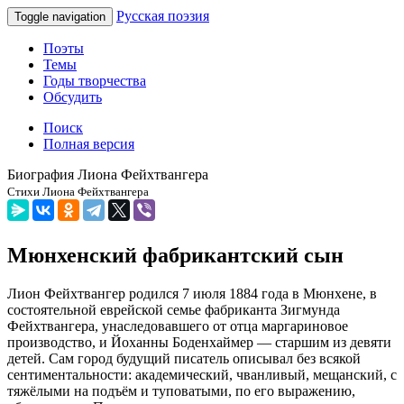
Русская поэзия
Toggle navigation
Поэты
Темы
Годы творчества
Обсудить
Поиск
Полная версия
Биография Лиона Фейхтвангера
Стихи Лиона Фейхтвангера
Мюнхенский фабрикантский сын
Лион Фейхтвангер родился 7 июля 1884 года в Мюнхене, в
состоятельной еврейской семье фабриканта Зигмунда
Фейхтвангера, унаследовавшего от отца маргариновое
производство, и Йоханны Боденхаймер — старшим из девяти
детей. Сам город будущий писатель описывал без всякой
сентиментальности: академический, чванливый, мещанский, с
тяжёлыми на подъём и туповатыми, по его выражению,