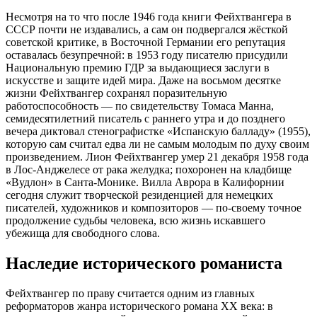
Несмотря на то что после 1946 года книги Фейхтвангера в
СССР почти не издавались, а сам он подвергался жёсткой
советской критике, в Восточной Германии его репутация
оставалась безупречной: в 1953 году писателю присудили
Национальную премию ГДР за выдающиеся заслуги в
искусстве и защите идей мира. Даже на восьмом десятке
жизни Фейхтвангер сохранял поразительную
работоспособность — по свидетельству Томаса Манна,
семидесятилетний писатель с раннего утра и до позднего
вечера диктовал стенографистке «Испанскую балладу» (1955),
которую сам считал едва ли не самым молодым по духу своим
произведением. Лион Фейхтвангер умер 21 декабря 1958 года
в Лос-Анджелесе от рака желудка; похоронен на кладбище
«Вудлон» в Санта-Монике. Вилла Аврора в Калифорнии
сегодня служит творческой резиденцией для немецких
писателей, художников и композиторов — по-своему точное
продолжение судьбы человека, всю жизнь искавшего
убежища для свободного слова.
Наследие исторического романиста
Фейхтвангер по праву считается одним из главных
реформаторов жанра исторического романа XX века: в