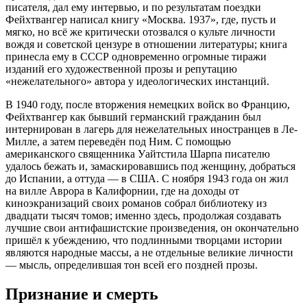
писателя, дал ему интервью, и по результатам поездки
Фейхтвангер написал книгу «Москва. 1937», где, пусть и
мягко, но всё же критически отозвался о культе личности
вождя и советской цензуре в отношении литературы; книга
принесла ему в СССР одновременно огромные тиражи
изданий его художественной прозы и репутацию
«нежелательного» автора у идеологических инстанций.
В 1940 году, после вторжения немецких войск во Францию,
Фейхтвангер как бывший германский гражданин был
интернирован в лагерь для нежелательных иностранцев в Ле-
Милле, а затем переведён под Ним. С помощью
американского священника Уайтстила Шарпа писателю
удалось бежать и, замаскировавшись под женщину, добраться
до Испании, а оттуда — в США. С ноября 1943 года он жил
на вилле Аврора в Калифорнии, где на доходы от
киноэкранизаций своих романов собрал библиотеку из
двадцати тысяч томов; именно здесь, продолжая создавать
лучшие свои антифашистские произведения, он окончательно
пришёл к убеждению, что подлинными творцами истории
являются народные массы, а не отдельные великие личности
— мысль, определившая тон всей его поздней прозы.
Признание и смерть