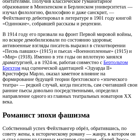
обитателями. Получив классическое гуманитарное
образование в Мюнхенском и Берлинском университетах —
изучал филологию, философию и даже санскрит, —
Фейхтвангер дебютировал в литературе в 1901 году книгой
«Одинокие», собравшей рассказы и рецензии.
В 1914 году его призвали на фронт Первой мировой войны,
но вскоре демобилизовали по состоянию здоровья;
антивоенные взгляды писатель выразил в стихотворении
«Песнь павших» (1915) и пьесах «Военнопленные» (1915) и
«Мир» (1918). Именно в эти годы он вплотную занялся
драматургией, а в 1924-м, работая совместно с
Бертольтом
Брехтом
над сценической адаптацией «Эдуарда II»
Кристофера Марло, оказал заметное влияние на
формирование будущей теории брехтовского «эпического
театра» — редкий случай, когда писатель, сам считавший свои
ранние пьесы довольно посредственными, определил
направление одного из главных театральных новаторов XX
века.
Романист эпохи фашизма
Собственный успех Фейхтвангер обрёл, обратившись, по
совету жены, к историческому роману — жанру, в котором он
и стал одним из главных мастеров столетия. «Еврей Зюсс»