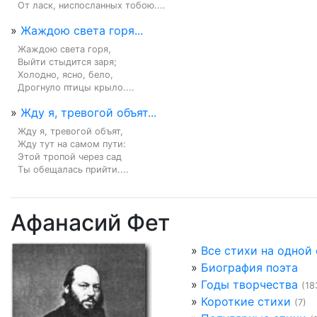
От ласк, ниспосланных тобою....
»
Жаждою света горя...
Жаждою света горя,

Выйти стыдится заря;

Холодно, ясно, бело,

Дрогнуло птицы крыло....
»
Жду я, тревогой объят...
Жду я, тревогой объят,

Жду тут на самом пути:

Этой тропой через сад

Ты обещалась прийти....
Афанасий Фет
»
Все стихи на одной
»
Биография поэта
»
Годы творчества
(18
»
Короткие стихи
(7)