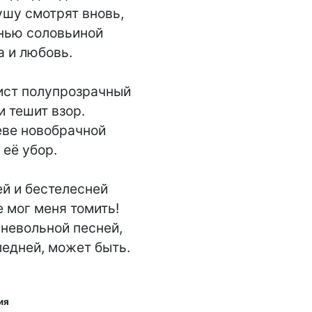
ушу смотрят вновь,

нью соловьиной

 и любовь.

ист полупрозрачный

 тешит взор.

еве новобрачной

её убор.

й и бестелесней

е мог меня томить!

 невольной песней,

ледней, может быть.
ия