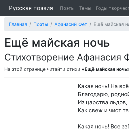
Русская поэзия
Поэты
Темы
Годы творчес
Главная
Поэты
Афанасий Фет
Ещё майская н
Ещё майская ночь
Стихотворение Афанасия 
На этой странице читайти стихи
«Ещё майская ночь
Какая ночь! На всё
Благодарю, родной
Из царства льдов, 
Как свеж и чист тв
Какая ночь! Все зв