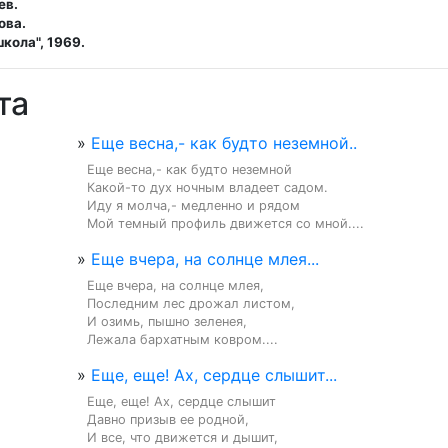
ев.
ова.
кола", 1969.
та
»
Еще весна,- как будто неземной..
Еще весна,- как будто неземной

Какой-то дух ночным владеет садом.

Иду я молча,- медленно и рядом

Мой темный профиль движется со мной....
»
Еще вчера, на солнце млея...
Еще вчера, на солнце млея,

Последним лес дрожал листом,

И озимь, пышно зеленея,

Лежала бархатным ковром....
»
Еще, еще! Ах, сердце слышит...
Еще, еще! Ах, сердце слышит

Давно призыв ее родной,

И все, что движется и дышит,
