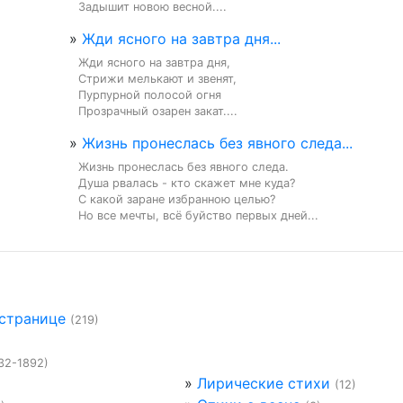
Задышит новою весной....
»
Жди ясного на завтра дня...
Жди ясного на завтра дня,

Стрижи мелькают и звенят,

Пурпурной полосой огня

Прозрачный озарен закат....
»
Жизнь пронеслась без явного следа...
Жизнь пронеслась без явного следа.

Душа рвалась - кто скажет мне куда?

С какой заране избранною целью?

Но все мечты, всё буйство первых дней...
 странице
(219)
32-1892)
»
Лирические стихи
(12)