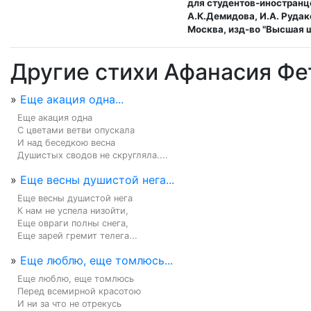
для студентов-иностранц
А.К.Демидова, И.А. Рудак
Москва, изд-во "Высшая ш
Другие стихи Афанасия Фе
»
Еще акация одна...
Еще акация одна

С цветами ветви опускала

И над беседкою весна

Душистых сводов не скругляла....
»
Еще весны душистой нега...
Еще весны душистой нега

К нам не успела низойти,

Еще овраги полны снега,

Еще зарей гремит телега...
»
Еще люблю, еще томлюсь...
Еще люблю, еще томлюсь

Перед всемирной красотою

И ни за что не отрекусь
