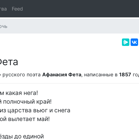
тва
Feed
очь
Фета
»
русского поэта
Афанасия Фета
, написанные в
1857
го
м какая нега!

 полночный край!

из царства вьюг и снега

ой вылетает май!

ёзды до единой
