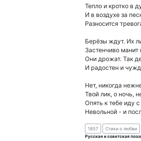
Тепло и кротко в д
И в воздухе за пес
Разносится тревога
Берёзы ждут. Их л
Застенчиво манит и
Они дрожат. Так д
И радостен и чужд 
Нет, никогда нежне
Твой лик, о ночь, н
Опять к тебе иду с
Невольной - и пос
1857
Стихи о любви
Русская и советская поэз