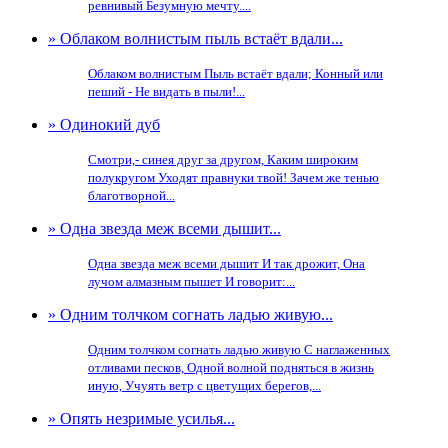
ревнивый Безумную мечту....
» Облаком волнистым пыль встаёт вдали...
Облаком волнистым Пыль встаёт вдали; Конный или
пеший - Не видать в пыли!...
» Одинокий дуб
Смотри,- синея друг за другом, Каким широким
полукругом Уходят правнуки твой! Зачем же тенью
благотворной...
» Одна звезда меж всеми дышит...
Одна звезда меж всеми дышит И так дрожит, Она
лучом алмазным пышет И говорит:...
» Одним толчком согнать ладью живую...
Одним толчком согнать ладью живую С наглаженных
отливами песков, Одной волной подняться в жизнь
иную, Учуять ветр с цветущих берегов,...
» Опять незримые усилья...