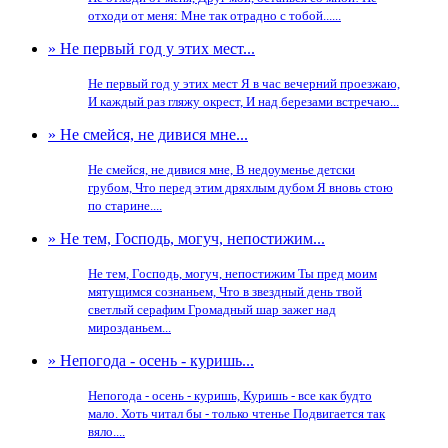
отходи от меня: Мне так отрадно с тобой......
» Не первый год у этих мест...
Не первый год у этих мест Я в час вечерний проезжаю,
И каждый раз гляжу окрест, И над березами встречаю...
» Не смейся, не дивися мне...
Не смейся, не дивися мне, В недоуменье детски
грубом, Что перед этим дряхлым дубом Я вновь стою
по старине....
» Не тем, Господь, могуч, непостижим...
Не тем, Господь, могуч, непостижим Ты пред моим
мятущимся сознаньем, Что в звездный день твой
светлый серафим Громадный шар зажег над
мирозданьем...
» Непогода - осень - куришь...
Непогода - осень - куришь, Куришь - все как будто
мало. Хоть читал бы - только чтенье Подвигается так
вяло....