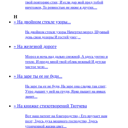
твой повторяю стих; И если дар мой пред тобой
ничтожен, То ревностью не ниже я других....
Н
» На двойном стекле узоры...
На двойном стекле узоры Начертил мороз, Шумный
день свои дозоры И гостей унес;...
» На железной дороге
Мороз и ночь над далью снежной, А здесь уютно и
тепло. И предо мной твой облик нежный И детски
чистое чело....
» На заре ты ее не буди...
На заре ты ее не буди, На заре она сладко так спит;
Утро дышит у ней на груди, Ярко пышет на ямках
ланит....
» На книжке стихотворений Тютчева
Вот наш патент на благородство,- Его вручает нам
поэт; Здесь духа мощного господство, Здесь
утонченной жизни цвет....