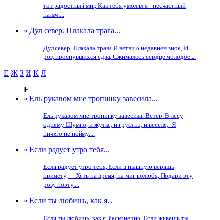
тот радостный миг, Как тебя умолил я - несчастный
палач....
» Дул север. Плакала трава...
Дул север. Плакала трава И ветви о недавнем зное, И
роз, проснувшихся едва, Сжималось сердце молодое....
Е
Ж
З
И
К
Л
Е
» Ель рукавом мне тропинку завесила...
Ель рукавом мне тропинку завесила. Ветер. В лесу
одному Шумно, и жутко, и грустно, и весело,- Я
ничего не пойму....
» Если радует утро тебя...
Если радует утро тебя, Если в пышную веришь
примету,— Хоть на время, на миг полюбя, Подари эту
розу поэту....
» Если ты любишь, как я...
Если ты любишь, как я, бесконечно, Если живешь ты