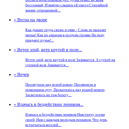
бессонный, И внятно слышен ей глагол Стихийной
жизни, отрешенной....
» Весна на дворе
Как дышит грудь свежо и емко - Слова не выразят
ничьи! Как по оврагам в полдень громко На пену
прядают ручьи!...
» Ветер злой, ветр крутой в поле...
Ветер злой, ветр крутой в поле Заливается. А сугроб на
степной воле Завивается....
» Вечер
Прозвучало над ясной рекою, Прозвенело в
померкшем лугу, Прокатилось над рощей немою,
Засветилось на том берегу....
» Влачась в бездействии ленивом...
Влачась в бездействии ленивом Навстречу осени
своей, Нам с каждым молодым порывом, Что день,
встречаться веселей....