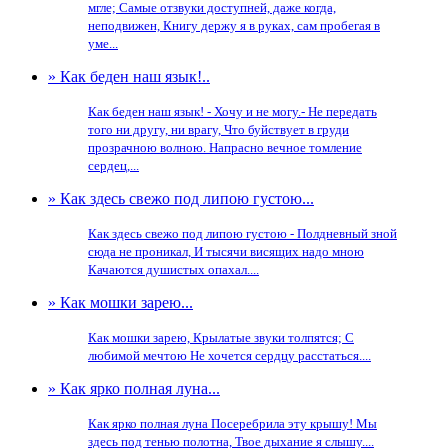
мгле; Самые отзвуки доступней, даже когда,
неподвижен, Книгу держу я в руках, сам пробегая в
уме...
» Как беден наш язык!..
Как беден наш язык! - Хочу и не могу.- Не передать
того ни другу, ни врагу, Что буйствует в груди
прозрачною волною. Напрасно вечное томление
сердец,...
» Как здесь свежо под липою густою...
Как здесь свежо под липою густою - Полдневный зной
сюда не проникал, И тысячи висящих надо мною
Качаются душистых опахал....
» Как мошки зарею...
Как мошки зарею, Крылатые звуки толпятся; С
любимой мечтою Не хочется сердцу расстаться....
» Как ярко полная луна...
Как ярко полная луна Посеребрила эту крышу! Мы
здесь под тенью полотна, Твое дыхание я слышу....