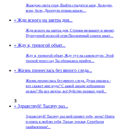
Жаждою света горя, Выйти стыдится заря; Холодно,
ясно, бело, Дрогнуло птицы крыло....
» Жди ясного на завтра дня...
Жди ясного на завтра дня, Стрижи мелькают и звенят,
Пурпурной полосой огня Прозрачный озарен закат....
» Жду я, тревогой объят...
Жду я, тревогой объят, Жду тут на самом пути: Этой
тропой через сад Ты обещалась прийти....
» Жизнь пронеслась без явного следа...
Жизнь пронеслась без явного следа. Душа рвалась -
кто скажет мне куда? С какой заране избранною
целью? Но все мечты, всё буйство первых дней...
З
» Здравствуй! Тысячу раз...
Здравствуй! Тысячу раз мой привет тебе, ночь! Опять
и опять я люблю тебя, Тихая, теплая, Серебром
окаймленная!...