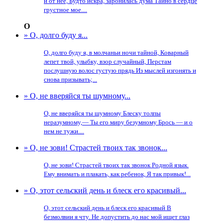
и от нее, Будто искра, заронилась дума Тайно в сердце
грустное мое....
О
» О, долго буду я...
О, долго буду я, в молчаньи ночи тайной, Коварный
лепет твой, улыбку, взор случайный, Перстам
послушную волос густую прядь Из мыслей изгонять и
снова призывать;...
» О, не вверяйся ты шумному...
О, не вверяйся ты шумному Блеску толпы
неразумному,— Ты его миру безумному Брось — и о
нем не тужи....
» О, не зови! Страстей твоих так звонок...
О, не зови! Страстей твоих так звонок Родной язык.
Ему внимать и плакать, как ребенок, Я так привык!...
» О, этот сельский день и блеск его красивый...
О, этот сельский день и блеск его красивый В
безмолвии я чту. Не допустить до нас мой ищет глаз