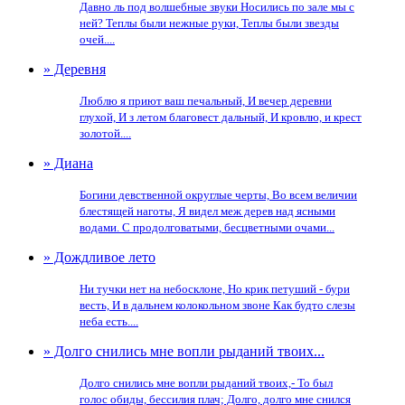
Давно ль под волшебные звуки Носились по зале мы с
ней? Теплы были нежные руки, Теплы были звезды
очей....
» Деревня
Люблю я приют ваш печальный, И вечер деревни
глухой, И з летом благовест дальный, И кровлю, и крест
золотой....
» Диана
Богини девственной округлые черты, Во всем величии
блестящей наготы, Я видел меж дерев над ясными
водами. С продолговатыми, бесцветными очами...
» Дождливое лето
Ни тучки нет на небосклоне, Но крик петуший - бури
весть, И в дальнем колокольном звоне Как будто слезы
неба есть....
» Долго снились мне вопли рыданий твоих...
Долго снились мне вопли рыданий твоих,- То был
голос обиды, бессилия плач; Долго, долго мне снился