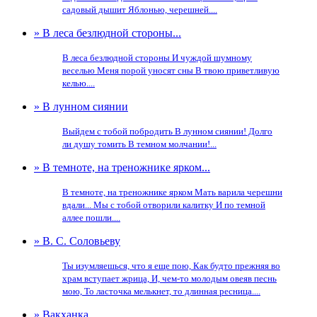
садовый дышит Яблонью, черешней....
» В леса безлюдной стороны...
В леса безлюдной стороны И чуждой шумному
веселью Меня порой уносят сны В твою приветливую
келью....
» В лунном сиянии
Выйдем с тобой побродить В лунном сиянии! Долго
ли душу томить В темном молчании!...
» В темноте, на треножнике ярком...
В темноте, на треножнике ярком Мать варила черешни
вдали... Мы с тобой отворили калитку И по темной
аллее пошли....
» В. С. Соловьеву
Ты изумляешься, что я еще пою, Как будто прежняя во
храм вступает жрица, И, чем-то молодым овеяв песнь
мою, То ласточка мелькнет, то длинная ресница....
» Вакханка