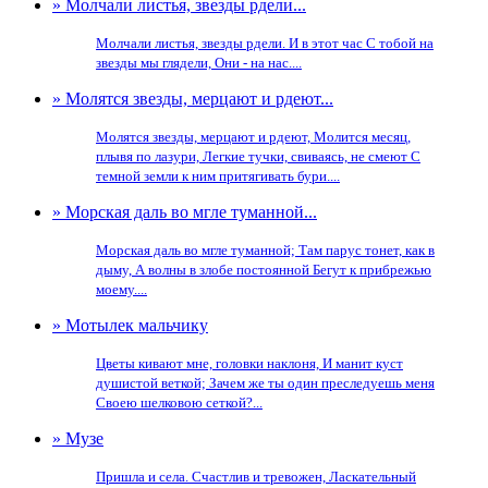
» Молчали листья, звезды рдели...
Молчали листья, звезды рдели. И в этот час С тобой на
звезды мы глядели, Они - на нас....
» Молятся звезды, мерцают и рдеют...
Молятся звезды, мерцают и рдеют, Молится месяц,
плывя по лазури, Легкие тучки, свиваясь, не смеют С
темной земли к ним притягивать бури....
» Морская даль во мгле туманной...
Морская даль во мгле туманной; Там парус тонет, как в
дыму, А волны в злобе постоянной Бегут к прибрежью
моему....
» Мотылек мальчику
Цветы кивают мне, головки наклоня, И манит куст
душистой веткой; Зачем же ты один преследуешь меня
Своею шелковою сеткой?...
» Музе
Пришла и села. Счастлив и тревожен, Ласкательный