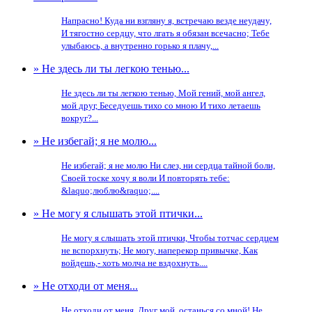
Напрасно! Куда ни взгляну я, встречаю везде неудачу,
И тягостно сердцу, что лгать я обязан всечасно; Тебе
улыбаюсь, а внутренно горько я плачу,...
» Не здесь ли ты легкою тенью...
Не здесь ли ты легкою тенью, Мой гений, мой ангел,
мой друг, Беседуешь тихо со мною И тихо летаешь
вокруг?...
» Не избегай; я не молю...
Не избегай; я не молю Ни слез, ни сердца тайной боли,
Своей тоске хочу я воли И повторять тебе:
&laquo;люблю&raquo;....
» Не могу я слышать этой птички...
Не могу я слышать этой птички, Чтобы тотчас сердцем
не вспорхнуть; Не могу, наперекор привычке, Как
войдешь,- хоть молча не вздохнуть....
» Не отходи от меня...
Не отходи от меня, Друг мой, останься со мной! Не