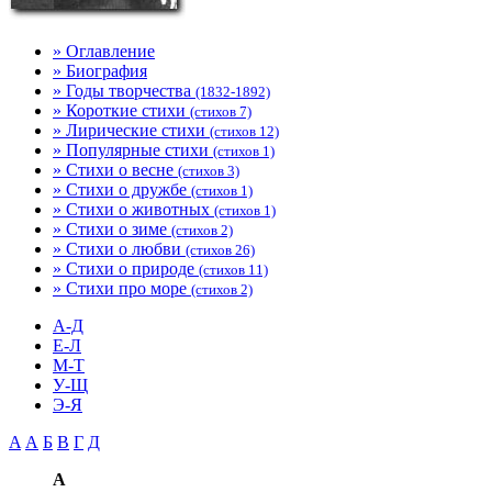
» Оглавление
» Биография
» Годы творчества
(1832-1892)
» Короткие стихи
(стихов 7)
» Лирические стихи
(стихов 12)
» Популярные стихи
(стихов 1)
» Стихи о весне
(стихов 3)
» Стихи о дружбе
(стихов 1)
» Стихи о животных
(стихов 1)
» Стихи о зиме
(стихов 2)
» Стихи о любви
(стихов 26)
» Стихи о природе
(стихов 11)
» Стихи про море
(стихов 2)
A-Д
Е-Л
М-Т
У-Щ
Э-Я
A
А
Б
В
Г
Д
A