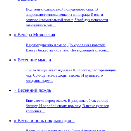
Под тенью сладостной полуденного сада, В
широколиственном венке из винограда И влаги
вакховой томительной полна, Чтоб дух перевести,
замедлилась она....
» Венера Милосская
И целомудренно и смело, До чресл сияя наготой,
Цветет божественное тело Неувядающей красой....
» Весенние мысли
Снова птицы летят издалёка К берегам, расторгающим
лед, Солнце теплое ходит высоко И душистого
ландыша ждет....
» Весенний дождь
Еще светло перед окном, В разрывы облак солнце
блещет, И воробей своим крылом, В песке купаяся,
трепещет....
» Весна и ночь покрыли дол...
Весна и ночь покрыли дол, Душа бежит во мрак