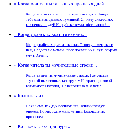
» Когда мои мечты за гранью прошлых дней...
Когда мои мечты за гранью прошлых дней Найдут
тебя опять за дымкою туманной, Я плачу сладостно,
как первый иудей На рубеже земли обетованной....
» Когда у райских врат изгнанник...
Когда у райских врат изгнанник Стоял унижен, наг и
нем, Предстал с мечом небес посланник И путь закрыл
ему в Эдем....
» Когда читала ты мучительные строки...
Когда читала ты мучительные строки, Где сердца
звучный пыл сиянье льет кругом И страсти роковой
вздымаются потоки,- Не вспомнила ль о чем?...
» Колокольчик
Ночь нема, как дух бесплотный, Теплый воздух
онемел; Но как будто мимолетный Колокольчик
прозвенел....
» Кот поет, глаза прищуря...