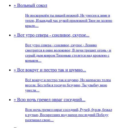
» Вольный сокол
Не воскормлён ты пищей нежной, Не унесен к зиме в
тепло, И каждый час рукой прилежной Твое не холено
крыло....
» Вот утро севера - сонливое, скупое...
Вот утро севера - сонливое, скупое - Лениво
смотрится в окно волоковое; В печи трещит огонь - и
серый дым ковром Тихонько стелется над кровлею с
коньком....
» Все вокруг и пестро так и шумно...
Всё вокруг и пестро так и шумно, Но напрасно толпа
весела: Без тебя я тоскую безумно, Ты улыбку мою
унесла....
» Всю ночь гремел овраг соседний...
Всю ночь гремел овраг соседний, Ручей, бурля, бежал
к ручью, Воскресших вод напор последний Победу
разглашал свою....