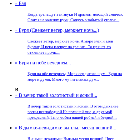
» Бал
Когда трепещут эти звуки И дразнит ноющий смычок,
Слагая на коленях руки, Сажусь в забытый уголок....
» Буря (Свежеет ветер, меркнет ночь...)
Свежеет ветер, меркнет ночь. А море злей и злей
бурлит, И пена плещет на гранит - То прянет, то
отхлынет прочь....
» Буря на небе вечернем...
Буря на нбе вечернем, Моря сердитого шум - Буря на
море и думы, Много мучительных дум...
В
» В вечер такой золотистый и ясный...
В вечер такой золотистый и ясный, В этом дыханье
весны всепобедной Не поминай мне, о друг мой
прекрасный, Ты о любви нашей робкой и бедной....
» В дымке-невидимке выплыл месяц вешний...
В дымке-невидимке Выплыл месяц вешний, Цвет