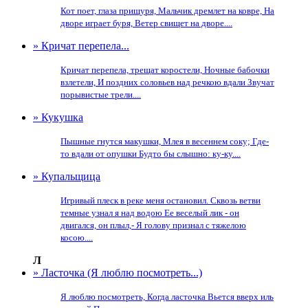
Кот поет, глаза прищуря, Мальчик дремлет на ковре, На
дворе играет буря, Ветер свищет на дворе....
» Кричат перепела...
Кричат перепела, трещат коростели, Ночные бабочки
взлетели, И поздних соловьев над речкою вдали Звучат
порывистые трели....
» Кукушка
Пышные гнутся макушки, Млея в весеннем соку; Где-
то вдали от опушки Будто бы слышно: ку-ку....
» Купальщица
Игривый плеск в реке меня остановил. Сквозь ветви
темные узнал я над водою Ее веселый лик - он
двигался, он плыл,- Я голову признал с тяжелою
косою....
Л
» Ласточка (Я люблю посмотреть...)
Я люблю посмотреть, Когда ласточка Вьется вверх иль