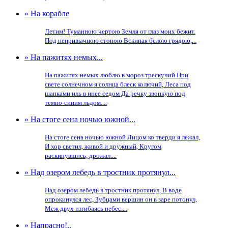
» На корабле
Летим! Туманною чертою Земля от глаз моих бежит.
Под непривычною стопою Вскипая белою грядою,...
» На пажитях немых...
На пажитях немых люблю в мороз трескучий При
свете солнечном я солнца блеск колючий, Леса под
шапками иль в инее седом Да речку звонкую под
темно-синим льдом....
» На стоге сена ночью южной...
На стоге сена ночью южной Лицом ко тверди я лежал,
И хор светил, живой и дружный, Кругом
раскинувшись, дрожал....
» Над озером лебедь в тростник протянул...
Над озером лебедь в тростник протянул, В воде
опрокинулся лес, Зубцами вершин он в заре потонул,
Меж двух изгибаясь небес....
» Напрасно!..