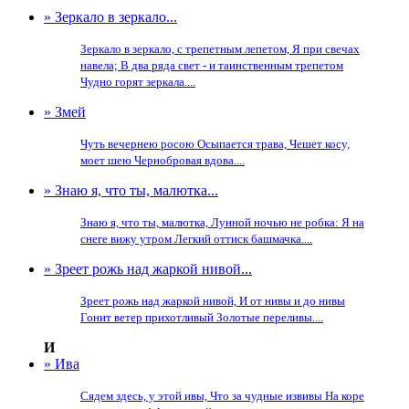
» Зеркало в зеркало...
Зеркало в зеркало, с трепетным лепетом, Я при свечах
навела; В два ряда свет - и таинственным трепетом
Чудно горят зеркала....
» Змей
Чуть вечернею росою Осыпается трава, Чешет косу,
моет шею Чернобровая вдова....
» Знаю я, что ты, малютка...
Знаю я, что ты, малютка, Лунной ночью не робка: Я на
снеге вижу утром Легкий оттиск башмачка....
» Зреет рожь над жаркой нивой...
Зреет рожь над жаркой нивой, И от нивы и до нивы
Гонит ветер прихотливый Золотые переливы....
И
» Ива
Сядем здесь, у этой ивы, Что за чудные извивы На коре