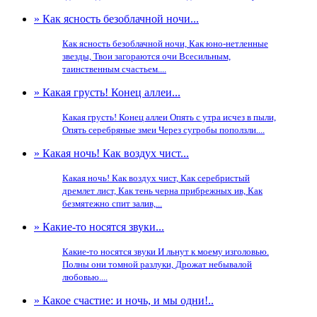
» Как ясность безоблачной ночи...
Как ясность безоблачной ночи, Как юно-нетленные
звезды, Твои загораются очи Всесильным,
таинственным счастьем....
» Какая грусть! Конец аллеи...
Какая грусть! Конец аллеи Опять с утра исчез в пыли,
Опять серебряные змеи Через сугробы поползли....
» Какая ночь! Как воздух чист...
Какая ночь! Как воздух чист, Как серебристый
дремлет лист, Как тень черна прибрежных ив, Как
безмятежно спит залив,...
» Какие-то носятся звуки...
Какие-то носятся звуки И льнут к моему изголовью.
Полны они томной разлуки, Дрожат небывалой
любовью....
» Какое счастие: и ночь, и мы одни!..