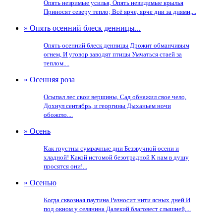
Опять незримые усилья, Опять невидимые крылья
Приносят северу тепло; Всё ярче, ярче дни за днями,...
» Опять осенний блеск денницы...
Опять осенний блеск денницы Дрожит обманчивым
огнем, И уговор заводят птицы Умчаться стаей за
теплом....
» Осенняя роза
Осыпал лес свои вершины, Сад обнажил свое чело,
Дохнул сентябрь, и георгины Дыханьем ночи
обожгло....
» Осень
Как грустны сумрачные дни Беззвучной осени и
хладной! Какой истомой безотрадной К нам в душу
просятся они!...
» Осенью
Когда сквозная паутина Разносит нити ясных дней И
под окном у селянина Далекий благовест слышней,...