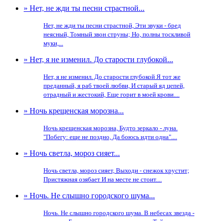
» Нет, не жди ты песни страстной...
Нет, не жди ты песни страстной, Эти звуки - бред
неясный, Томный звон струны; Но, полны тоскливой
муки,...
» Нет, я не изменил. До старости глубокой...
Нет, я не изменил. До старости глубокой Я тот же
преданный, я раб твоей любви, И старый яд цепей,
отрадный и жестокий, Еще горит в моей крови....
» Ночь крещенская морозна...
Ночь крещенская морозна, Будто зеркало - луна.
"Побегу: еще не поздно, Да боюсь идти одна"....
» Ночь светла, мороз сияет...
Ночь светла, мороз сияет, Выходи - снежок хрустит;
Пристяжная озябает И на месте не стоит....
» Ночь. Не слышно городского шума...
Ночь. Не слышно городского шума. В небесах звезда -