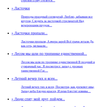
стрелой П рву стелется....
» Ласточки
Природы праздный соглядатай, Люблю, забывши все
кругом, Следить за ласточкой стрельчатой Над
вечереющим прудом....
» Ласточки пропали...
Ласточки пропали, А вчера зарей Всё грачи летали Да,
как сеть, мелькали...
» Лесом мы шли по тропинке единственной...
Лесом мы шли по тропинке единственной В поздний и
сумрачный час. Я посмотрел: запад с дрожью
таинственной Гас....
» Летний вечер тих и ясен...
Летний вечер тих и ясен; Посмотри, как дремлют ивы;
Запад неба бледно-красен, И реки блестят извивы....
» Люди спят; мой друг, пойдем...