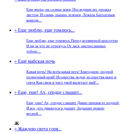
Еще вчера, на солнце млея, Последним лес дрожал
листом, И озимь, пышно зеленея, Лежала бархатным
ковром....
» Еще люблю, еще томлюсь...
Еще люблю, еще томлюсь Перед всемирной красотою
И ни за что не отрекусь От ласк, ниспосланных
тобою....
» Ещё майская ночь
Какая ночь! На всём какая нега! Благодарю, родной
полночный край! Из царства льдов, из царства вьюг и
снега Как свеж и чист твой вылетает май!...
» Еще, еще! Ах, сердце слышит...
Еще, еще! Ах, сердце слышит Давно призыв ее родной,
И все, что движется и дышит, Задышит новою
весной....
Ж
» Жаждою света горя...