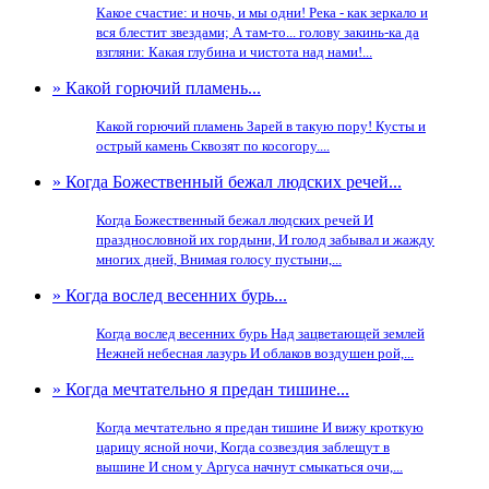
Какое счастие: и ночь, и мы одни! Река - как зеркало и
вся блестит звездами; А там-то... голову закинь-ка да
взгляни: Какая глубина и чистота над нами!...
» Какой горючий пламень...
Какой горючий пламень Зарей в такую пору! Кусты и
острый камень Сквозят по косогору....
» Когда Божественный бежал людских речей...
Когда Божественный бежал людских речей И
празднословной их гордыни, И голод забывал и жажду
многих дней, Внимая голосу пустыни,...
» Когда вослед весенних бурь...
Когда вослед весенних бурь Над зацветающей землей
Нежней небесная лазурь И облаков воздушен рой,...
» Когда мечтательно я предан тишине...
Когда мечтательно я предан тишине И вижу кроткую
царицу ясной ночи, Когда созвездия заблещут в
вышине И сном у Аргуса начнут смыкаться очи,...