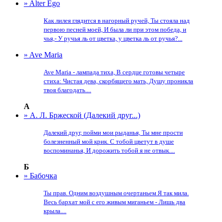
» Alter Ego
Как лилея глядится в нагорный ручей, Ты стояла над
первою песней моей, И была ли при этом победа, и
чья,- У ручья ль от цветка, у цветка ль от ручья?...
» Ave Maria
Ave Maria - лампада тиха, В сердце готовы четыре
стиха: Чистая дева, скорбящего мать, Душу проникла
твоя благодать....
А
» А. Л. Бржеской (Далекий друг...)
Далекий друг, пойми мои рыданья, Ты мне прости
болезненный мой крик. С тобой цветут в душе
воспоминанья, И дорожить тобой я не отвык....
Б
» Бабочка
Ты прав. Одним воздушным очертаньем Я так мила.
Весь бархат мой с его живым миганьем - Лишь два
крыла....