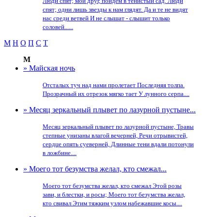
Люди спят; мой друг, пойдем в тенистый сад. Люди
спят; одни лишь звезды к нам глядят. Да и те не видят
нас среди ветвей И не слышат - слышит только
соловей......
М
Н
О
П
С
Т
М
» Майская ночь
Отсталых туч над нами пролетает Последняя толпа.
Прозрачный их отрезок мягко тает У лунного серпа....
» Месяц зеркальный плывет по лазурной пустыне...
Месяц зеркальный плывет по лазурной пустыне, Травы
степные унизаны влагой вечерней, Речи отрывистей,
сердце опять суеверней, Длинные тени вдали потонули
в ложбине....
» Моего тот безумства желал, кто смежал...
Моего тот безумства желал, кто смежал Этой розы
зави, и блестки, и росы; Моего тот безумства желал,
кто свивал Этим тяжким узлом набежавшие косы....