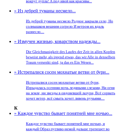
вокруг дупла! А под ивой как красивы...
» Из дебрей туманы несмело...
Из дебрей туманы несмело Родное закрыли село; Но
солнышком вешним согрело И ветром их вдаль
разнесло....
» Измучен жизнью, коварством надежды...
Die Gleichmasigkeit des Laufes der Zeit in allen Kopfen
beweist mehr, als irgend etwas, das wir Alle in denselben
Traum versenkt sind, ja das es Ein Wesen...
» Истрепалися сосен мохнатые ветви от бури...
Истрепалися сосен мохнатые ветви от бури,
Изрыдалась осенняя ночь ледяными слезами, Ни огня
на земле, ни звезды в овдовевшей лазури, Всё сорвать
хочет ветер, всё смыть хочет ливень ручьями....
К
» Каждое чувство бывает понятней мне ночью...
Каждое чувство бывает понятней мне ночью, и
каждый Образ пугливо-немой дальше трепещет во