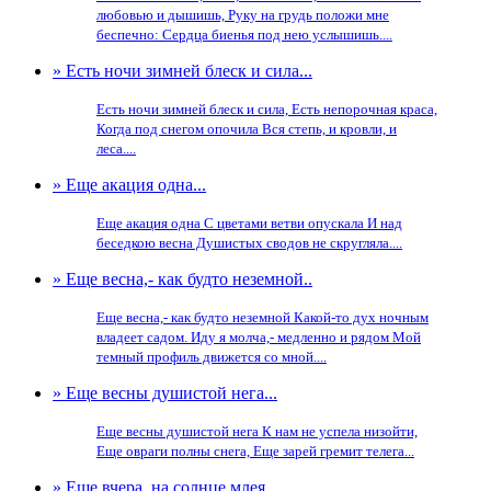
любовью и дышишь, Руку на грудь положи мне
беспечно: Сердца биенья под нею услышишь....
» Есть ночи зимней блеск и сила...
Есть ночи зимней блеск и сила, Есть непорочная краса,
Когда под снегом опочила Вся степь, и кровли, и
леса....
» Еще акация одна...
Еще акация одна С цветами ветви опускала И над
беседкою весна Душистых сводов не скругляла....
» Еще весна,- как будто неземной..
Еще весна,- как будто неземной Какой-то дух ночным
владеет садом. Иду я молча,- медленно и рядом Мой
темный профиль движется со мной....
» Еще весны душистой нега...
Еще весны душистой нега К нам не успела низойти,
Еще овраги полны снега, Еще зарей гремит телега...
» Еще вчера, на солнце млея...