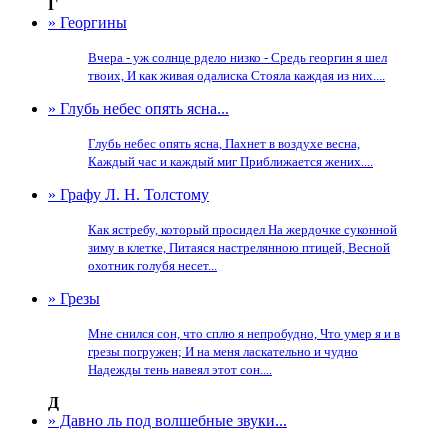
Г
» Георгины
Вчера - уж солнце рдело низко - Средь георгин я шел
твоих, И как живая одалиска Стояла каждая из них....
» Глубь небес опять ясна...
Глубь небес опять ясна, Пахнет в воздухе весна,
Каждый час и каждый миг Приближается жених....
» Графу Л. Н. Толстому
Как ястребу, который просидел На жердочке суконной
зиму в клетке, Питаяся настрелянною птицей, Весной
охотник голубя несет...
» Грезы
Мне снился сон, что сплю я непробудно, Что умер я и в
грезы погружен; И на меня ласкательно и чудно
Надежды тень навеял этот сон....
Д
» Давно ль под волшебные звуки...