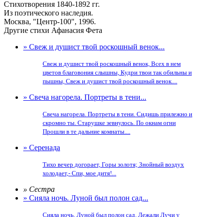
Стихотворения 1840-1892 гг.
Из поэтического наследия.
Москва, "Центр-100", 1996.
Другие стихи Афанасия Фета
» Свеж и душист твой роскошный венок...
Свеж и душист твой роскошный венок, Всех в нем
цветов благовония слышны, Кудри твои так обильны и
пышны, Свеж и душист твой роскошный венок....
» Свеча нагорела. Портреты в тени...
Свеча нагорела. Портреты в тени. Сидишь прилежно и
скромно ты. Старушке зевнулось. По окнам огни
Прошли в те дальние комнаты....
» Серенада
Тихо вечер догорает, Горы золотя; Знойный воздух
холодает,- Спи, мое дитя!...
» Сестра
» Сияла ночь. Луной был полон сад...
Сияла ночь. Луной был полон сад. Лежали Лучи у