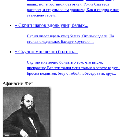
наших ног в гостиной без огней. Рояль был весь
раскрыт, и струны в нем дрожали, Как и сердца у нас
за песнею твоей....
» Скрип шагов вдоль улиц белых...
Скрип шагов вдоль улиц белых, Огоньки вдали; На
стенах оледенелых Блещут хрустали....
» Скучно мне вечно болтать...
Скучно мне вечно болтать о том, что выско,
прекрасно; Все эти толки меня только к зевоте ведут...
Бросив педантов, бегу с тобой побеседовать, друг...
Афанасий Фет