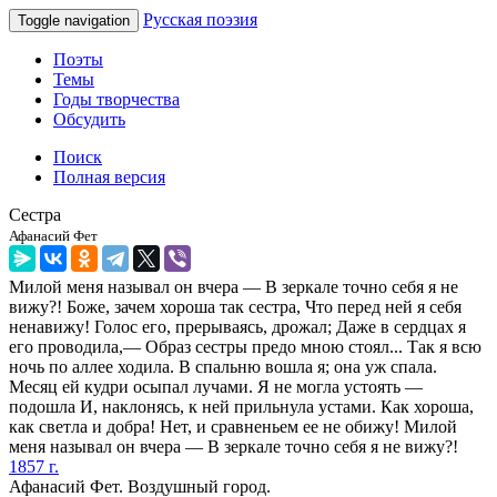
Русская поэзия
Toggle navigation
Поэты
Темы
Годы творчества
Обсудить
Поиск
Полная версия
Сестра
Афанасий Фет
Милой меня называл он вчера — В зеркале точно себя я не
вижу?! Боже, зачем хороша так сестра, Что перед ней я себя
ненавижу! Голос его, прерываясь, дрожал; Даже в сердцах я
его проводила,— Образ сестры предо мною стоял... Так я всю
ночь по аллее ходила. В спальню вошла я; она уж спала.
Месяц ей кудри осыпал лучами. Я не могла устоять —
подошла И, наклонясь, к ней прильнула устами. Как хороша,
как светла и добра! Нет, и сравненьем ее не обижу! Милой
меня называл он вчера — В зеркале точно себя я не вижу?!
1857 г.
Афанасий Фет. Воздушный город.