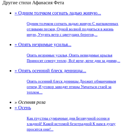
Другие стихи Афанасия Фета
» Одним толчком согнать ладью живую...
Одним толчком согнать ладью живую С наглаженных
отливами песков, Одной волной подняться в жизнь
иную, Учуять ветр с цветущих берегов,...
» Опять незримые усилья...
Опять незримые усилья, Опять невидимые крылья
Приносят северу тепло; Всё ярче, ярче дни за днями,...
» Опять осенний блеск денницы...
Опять осенний блеск денницы Дрожит обманчивым
огнем, И уговор заводят птицы Умчаться стаей за
теплом....
» Осенняя роза
» Осень
Как грустны сумрачные дни Беззвучной осени и
хладной! Какой истомой безотрадной К нам в душу
просятся они!...