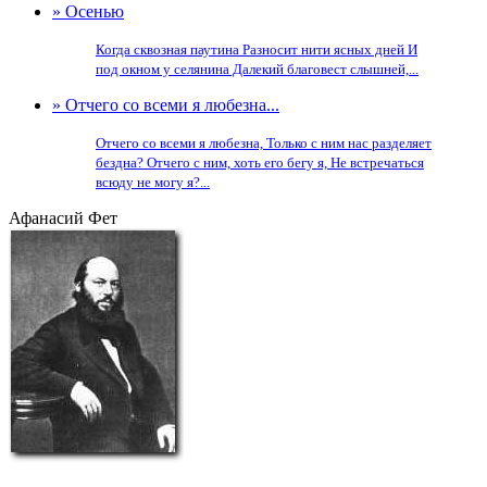
» Осенью
Когда сквозная паутина Разносит нити ясных дней И
под окном у селянина Далекий благовест слышней,...
» Отчего со всеми я любезна...
Отчего со всеми я любезна, Только с ним нас разделяет
бездна? Отчего с ним, хоть его бегу я, Не встречаться
всюду не могу я?...
Афанасий Фет