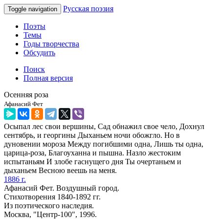
Русская поэзия
Toggle navigation
Поэты
Темы
Годы творчества
Обсудить
Поиск
Полная версия
Осенняя роза
Афанасий Фет
Осыпал лес свои вершины, Сад обнажил свое чело, Дохнул
сентябрь, и георгины Дыханьем ночи обожгло. Но в
дуновении мороза Между погибшими одна, Лишь ты одна,
царица-роза, Благоуханна и пышна. Назло жестоким
испытаньям И злобе гаснущего дня Ты очертаньем и
дыханьем Весною веешь на меня.
1886 г.
Афанасий Фет. Воздушный город.
Стихотворения 1840-1892 гг.
Из поэтического наследия.
Москва, "Центр-100", 1996.