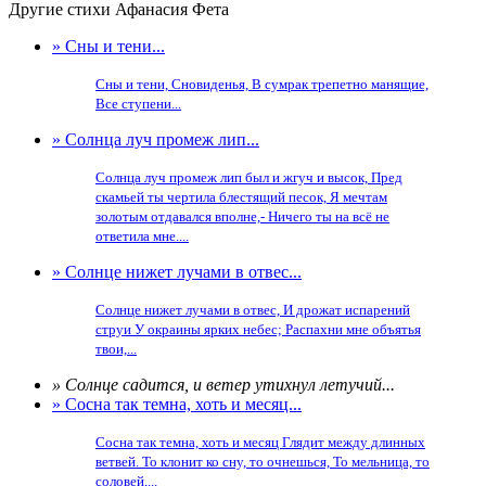
Другие стихи Афанасия Фета
» Сны и тени...
Сны и тени, Сновиденья, В сумрак трепетно манящие,
Все ступени...
» Солнца луч промеж лип...
Солнца луч промеж лип был и жгуч и высок, Пред
скамьей ты чертила блестящий песок, Я мечтам
золотым отдавался вполне,- Ничего ты на всё не
ответила мне....
» Солнце нижет лучами в отвес...
Солнце нижет лучами в отвес, И дрожат испарений
струи У окраины ярких небес; Распахни мне объятья
твои,...
» Солнце садится, и ветер утихнул летучий...
» Сосна так темна, хоть и месяц...
Сосна так темна, хоть и месяц Глядит между длинных
ветвей. То клонит ко сну, то очнешься, То мельница, то
соловей,...