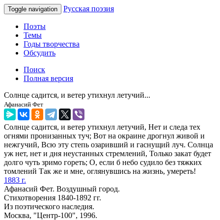
Русская поэзия
Toggle navigation
Поэты
Темы
Годы творчества
Обсудить
Поиск
Полная версия
Солнце садится, и ветер утихнул летучий...
Афанасий Фет
Солнце садится, и ветер утихнул летучий, Нет и следа тех
огнями пронизанных туч; Вот на окраине дрогнул живой и
нежгучий, Всю эту степь озаривший и гаснущий луч. Солнца
уж нет, нет и дня неустанных стремлений, Только закат будет
долго чуть зримо гореть; О, если б небо судило без тяжких
томлений Так же и мне, оглянувшись на жизнь, умереть!
1883 г.
Афанасий Фет. Воздушный город.
Стихотворения 1840-1892 гг.
Из поэтического наследия.
Москва, "Центр-100", 1996.