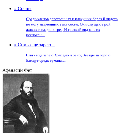
» Сосны
Средь кленов девственных и плачущих берез Я видеть
не могу надменных этих сосен; Они смущают рой
живых и сладких грез, И трезвый вид мне их
несносен....
» Спи - еще зарею...
Спи - еще зарею Холодно и рано; Звезды за горою
Блещут средь тумана;...
Афанасий Фет