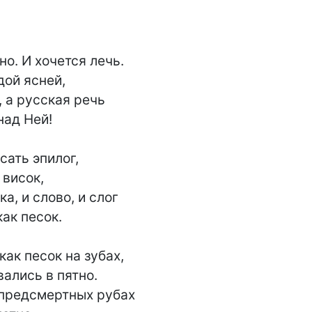
о. И хочется лечь.

ой ясней,

, а русская речь

ад Ней!

сать эпилог,

висок,

а, и слово, и слог

ак песок.

ак песок на зубах,

ались в пятно.

 предсмертных рубах
