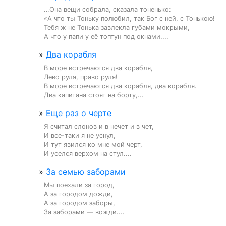
…Она вещи собрала, сказала тоненько:

«А что ты Тоньку полюбил, так Бог с ней, с Тонькою!

Тебя ж не Тонька завлекла губами мокрыми,

А что у папи у её топтун под окнами....
»
Два корабля
В море встречаются два корабля,

Лево руля, право руля!

В море встречаются два корабля, два корабля.

Два капитана стоят на борту,...
»
Еще раз о черте
Я считал слонов и в нечет и в чет,

И все-таки я не уснул,

И тут явился ко мне мой черт,

И уселся верхом на стул....
»
За семью заборами
Мы поехали за город,

А за городом дожди,

А за городом заборы,

За заборами — вожди....