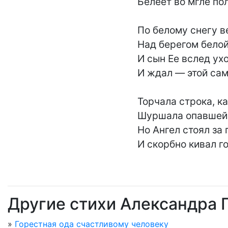
Белеет во мгле пол
По белому снегу в
Над берегом белой 
И сын Ее вслед ух
И ждал — этой само
Торчала строка, ка
Шуршала опавшей 
Но Ангел стоял за 
И скорбно кивал го
Другие стихи Александра 
»
Горестная ода счастливому человеку