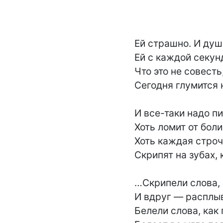
Ей страшно. И душн
Ей с каждой секунд
Что это не совесть
Сегодня глумится н
И все-таки надо пи
Хоть ломит от боли 
Хоть каждая строчк
Скрипят на зубах, к
…Скрипели слова, к
И вдруг — расплыв
Белели слова, как