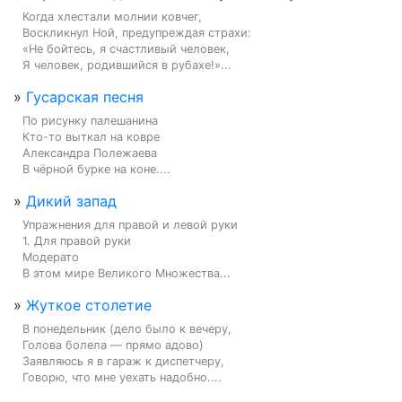
Когда хлестали молнии ковчег,

Воскликнул Ной, предупреждая страхи:

«Не бойтесь, я счастливый человек,

Я человек, родившийся в рубахе!»...
»
Гусарская песня
По рисунку палешанина

Кто-то выткал на ковре

Александра Полежаева

В чёрной бурке на коне....
»
Дикий запад
Упражнения для правой и левой руки

1. Для правой руки

Модерато

В этом мире Великого Множества...
»
Жуткое столетие
В понедельник (дело было к вечеру,

Голова болела — прямо адово)

Заявляюсь я в гараж к диспетчеру,

Говорю, что мне уехать надобно....