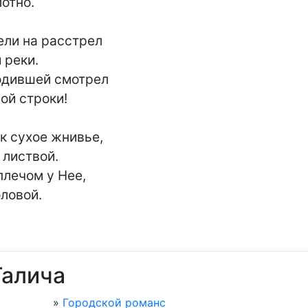
отно.

ели на расстрел

реки.

одившей смотрел

й строки!

к сухое жнивье,

листвой.

плечом у Нее,

ловой.

Галича
»
Городской романс