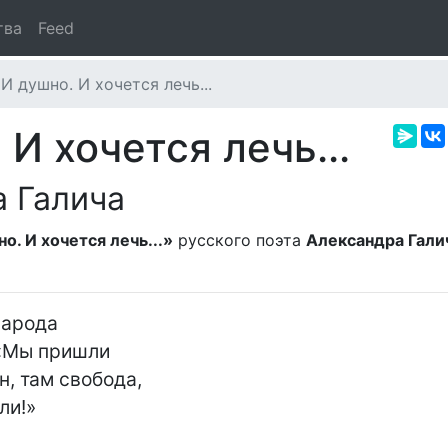
тва
Feed
И душно. И хочется лечь...
И хочется лечь...
 Галича
о. И хочется лечь...»
русского поэта
Александра Гали
арода

«Мы пришли

н, там свобода,
