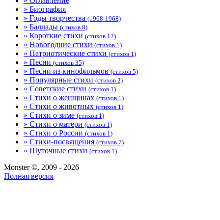
» Оглавление
» Биография
» Годы творчества
(1968-1968)
» Баллады
(стихов 8)
» Короткие стихи
(стихов 12)
» Новогодние стихи
(стихов 1)
» Патриотические стихи
(стихов 1)
» Песни
(стихов 35)
» Песни из кинофильмов
(стихов 5)
» Популярные стихи
(стихов 2)
» Советские стихи
(стихов 1)
» Стихи о женщинах
(стихов 1)
» Стихи о животных
(стихов 1)
» Стихи о зиме
(стихов 1)
» Стихи о матери
(стихов 1)
» Стихи о России
(стихов 1)
» Стихи-посвящения
(стихов 7)
» Шуточные стихи
(стихов 1)
Monster ©, 2009 - 2026
Полная версия