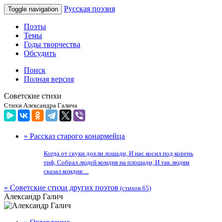
Русская поэзия
Toggle navigation
Поэты
Темы
Годы творчества
Обсудить
Поиск
Полная версия
Советские стихи
Стихи Александра Галича
» Рассказ старого конармейца
Когда от скуки дохли лошади, И нас косил под корень
тиф, Собрал людей комдив на площади, И так людям
сказал комдив:...
» Советские стихи других поэтов
(стихов 65)
Александр Галич