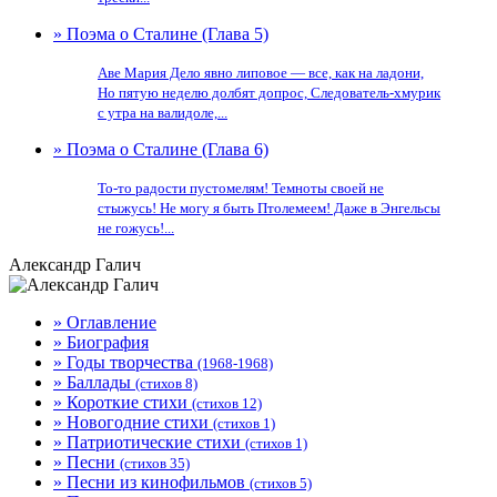
» Поэма о Сталине (Глава 5)
Аве Мария Дело явно липовое — все, как на ладони,
Но пятую неделю долбят допрос, Следователь-хмурик
с утра на валидоле,...
» Поэма о Сталине (Глава 6)
То-то радости пустомелям! Темноты своей не
стыжусь! Не могу я быть Птолемеем! Даже в Энгельсы
не гожусь!...
Александр Галич
» Оглавление
» Биография
» Годы творчества
(1968-1968)
» Баллады
(стихов 8)
» Короткие стихи
(стихов 12)
» Новогодние стихи
(стихов 1)
» Патриотические стихи
(стихов 1)
» Песни
(стихов 35)
» Песни из кинофильмов
(стихов 5)