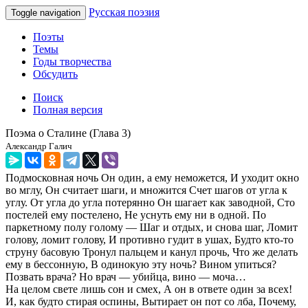
Русская поэзия
Toggle navigation
Поэты
Темы
Годы творчества
Обсудить
Поиск
Полная версия
Поэма о Сталине (Глава 3)
Александр Галич
Подмосковная ночь Он один, а ему неможется, И уходит окно
во мглу, Он считает шаги, и множится Счет шагов от угла к
углу. От угла до угла потерянно Он шагает как заводной, Сто
постелей ему постелено, Не уснуть ему ни в одной. По
паркетному полу голому — Шаг и отдых, и снова шаг, Ломит
голову, ломит голову, И противно гудит в ушах, Будто кто-то
струну басовую Тронул пальцем и канул прочь, Что же делать
ему в бессонную, В одинокую эту ночь? Вином упиться?
Позвать врача? Но врач — убийца, вино — моча…
На целом свете лишь сон и смех, А он в ответе один за всех!
И, как будто стирая оспины, Вытирает он пот со лба, Почему,