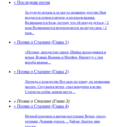
» Последняя песня
За чужую печаль и за чье-то незваное детство Нам
воздастся огнем и мечом, и позором вранья.
Возвращается боль, потому что ей некуда деться, | 2
раза Возвращается вечером ветер на круги своя. | 2
раза...
» Поэма о Сталине (Глава 1)
«Потные, мордастые евреи, Шайка проходимцев и
ворья, Всякие Иоанны и Матфеи, Наплетут с три
короба вранья....
» Поэма о Сталине (Глава 2)
Легенда о рождестве Все шло по плану, но немножко
наспех. Спускался вечер, спал младенец в яслях,
Статисты робко заняли места,...
» Поэма о Сталине (Глава 3)
» Поэма о Сталине (Глава 4)
Ночной разговор в вагоне-ресторане Вечер, поезд,
огоньки, Дальняя дорога… Дай-ка, братец, мне
трески...