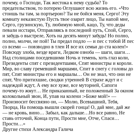
почему, о Господи, Так жестока к нему судьба? То
предательством, то потерею Оглушают всю жизнь его. «Что
стоишь ты там, за портьерою? Ты не бойся меня, Серго! Эту
комнату неказистую Пусть твое озарит лицо, Ты напой мне,
Серго, грузинскую, Ту, любимую мной, кацо, Ту, что деды
певали исстари, Отправляясь в последний путь, Спой, Серго,
и забудь о выстреле, Хоть на десять минут забудь! Но полно,
полно, молчи, не пой! Ты предал подло — и пес с тобой И пес
со всеми — повзводно в тлен И все их семьи до ста колен!»
Повсюду злоба, везде враги, Ледком озноба — шаги, шаги…
Над столицами поседевшими Ночь и темень, хоть глаз коли,
Президенты спят с президентшами, Спят министры и короли.
Мир, во славу гремевший маршами, Спит в снегу с головы до
пят, Спят министры его и маршалы… Он не знал, что они не
спят, Что притихшие, сводки утренней В страхе ждут и с
надеждой ждут, А ему все хуже, все муторней, Сапоги
почему-то жмут… Не приказанный, не положенный За окном
колокольный звон, И, упав на колени :»Боже мой!» —
Произносит бессвязно он, — Молю, Всевышний, Тебя,
Творца, На помощь вышли скорей гонца! О, дай мне, дай же
— не кровь, вино… Забыл, как дальше…Но все равно, Не
ставь отточий, Конца пути, Прости мне, Отче, Спаси…
Прости…»
Другие стихи Александра Галича