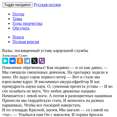
Русская поэзия
Toggle navigation
Поэты
Темы
Годы творчества
Обсудить
Поиск
Полная версия
Вальс, посвященный уставу караульной службы
Александр Галич
Поколение обреченных! Как недавно — и ох как давно, —
Мы смешили смешливых девчонок, На протырку ходили в
кино. Но задул сорок первого ветер — Вот и стали мы
взрослыми вдруг. И вколачивал шкура-ефрейтор В нас
премудрость науки наук. О, суконная прелесть устава — И во
сне позабыть не моги, Что любое движенье направо
Начинается с левой ноги. А потом в разноцветных нашивках
Принесли мы гвардейскую стать, И женились на разных
паршивках, Чтобы все поскорей наверстать.
И по площади Красной, шалея, Мы шагали — со славой на
«ты», — Улыбался нам Он с мавзолея, И охрана бросала