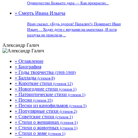
Одиночество Божьего дара — Как прекрасно...
» Смерть Ивана Ильича
Врач сказал: «Будь здоров! Паралич!» Помирает Иван
Ильич… Ходят дети с внуками на цыпочках, И хотя
разлука не приспела,...
Александр Галич
» Оглавление
» Биография
» Годы творчества
(1968-1968)
» Баллады
(стихов 8)
» Короткие стихи
(стихов 12)
» Новогодние стихи
(стихов 1)
» Патриотические стихи
(стихов 1)
» Песни
(стихов 35)
» Песни из кинофильмов
(стихов 5)
» Популярные стихи
(стихов 2)
» Советские стихи
(стихов 1)
» Стихи о женщинах
(стихов 1)
» Стихи о животных
(стихов 1)
» Стихи о зиме
(стихов 1)