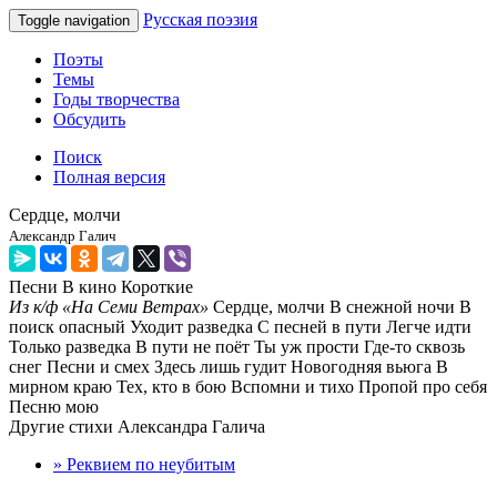
Русская поэзия
Toggle navigation
Поэты
Темы
Годы творчества
Обсудить
Поиск
Полная версия
Сердце, молчи
Александр Галич
Песни
В кино
Короткие
Из к/ф «На Семи Ветрах»
Сердце, молчи В снежной ночи В
поиск опасный Уходит разведка С песней в пути Легче идти
Только разведка В пути не поёт Ты уж прости Где-то сквозь
снег Песни и смех Здесь лишь гудит Новогодняя вьюга В
мирном краю Тех, кто в бою Вспомни и тихо Пропой про себя
Песню мою
Другие стихи Александра Галича
» Реквием по неубитым