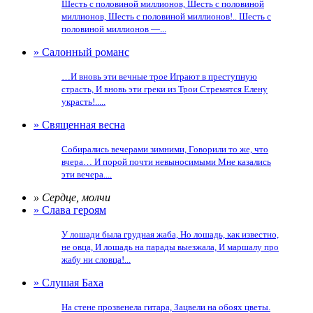
Шесть с половиной миллионов, Шесть с половиной
миллионов, Шесть с половиной миллионов!.. Шесть с
половиной миллионов —...
» Салонный романс
…И вновь эти вечные трое Играют в преступную
страсть, И вновь эти греки из Трои Стремятся Елену
украсть!.....
» Священная весна
Собирались вечерами зимними, Говорили то же, что
вчера… И порой почти невыносимыми Мне казались
эти вечера....
» Сердце, молчи
» Слава героям
У лошади была грудная жаба, Но лошадь, как известно,
не овца, И лошадь на парады выезжала, И маршалу про
жабу ни словца!...
» Слушая Баха
На стене прозвенела гитара, Зацвели на обоях цветы.