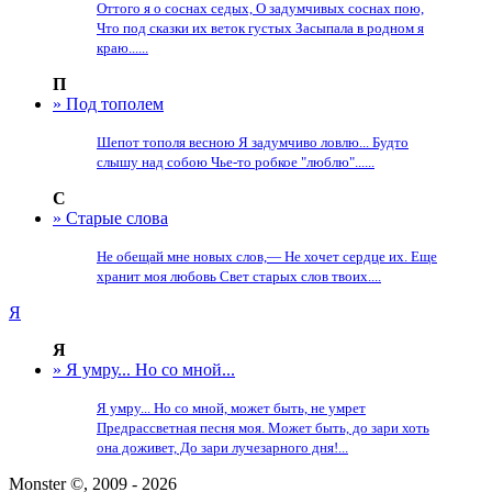
Оттого я о соснах седых, О задумчивых соснах пою,
Что под сказки их веток густых Засыпала в родном я
краю......
П
» Под тополем
Шепот тополя весною Я задумчиво ловлю... Будто
слышу над собою Чье-то робкое "люблю"......
С
» Старые слова
Не обещай мне новых слов,— Не хочет сердце их. Еще
хранит моя любовь Свет старых слов твоих....
Я
Я
» Я умру... Но со мной...
Я умру... Но со мной, может быть, не умрет
Предрассветная песня моя. Может быть, до зари хоть
она доживет, До зари лучезарного дня!...
Monster ©, 2009 - 2026