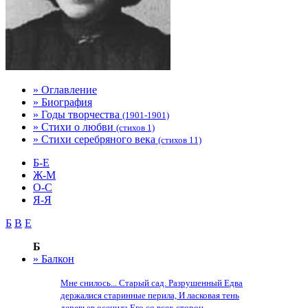
» Оглавление
» Биография
» Годы творчества
(1901-1901)
» Стихи о любви
(стихов 1)
» Стихи серебряного века
(стихов 11)
Б-Е
Ж-М
О-С
Я-Я
Б
В
Е
Б
» Балкон
Мне снилось... Старый сад. Разрушенный Едва
держалися старинные перила, И ласковая тень
деревьев осенила Его со всех сторон....