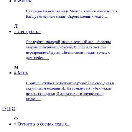
» Жизнь
На предвечной колеснице Мчится жизнь в венце из роз
Блещут огненные спицы Окровавленных колес....
Л
» Лес рубят...
Лес рубят - молодой, нежно-зеленый лес... А сосны
старые понурились угрюмо, И полны тягостной
неразрешимой думы... Безмолвные, глядят в немую
даль небес......
М
» Мать
С какою нежностью покоит на руках Она свое дитя в
задумчивом молчаньи!.. На сомкнутых губах лежит
печать страданья, И ласка тихая в опущенных
глазах......
О
П
С
О
» Оттого я о соснах седых...