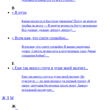
В
» В пути
Какая прелесть в быстром движенья! Поезд ли мчится,
тройка ль несет — В немую вечность бегут мгновенья,
Все дальше, дальше, вперед, вперед!.....
» Всем вам, что спите спокойно...
Всем вам, что спите спокойно В ваших нарядных
домах, Снится ли вам хоть в полунощных снах Дикая,
страшная бойня?.....
Е
» Еще так много струн в душе моей молчит...
Еще так много струн в душе моей молчит, Но
чувствую — по ним прошел уж первый трепет, И
скоро, заглушив беспечных песен лепет, Аккорд
печальный прозвучит....
Ж
Л
М
Ж