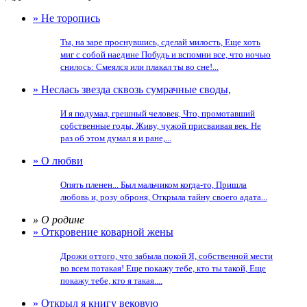
» Не торопись
Ты, на заре проснувшись, сделай милость, Еще хоть
миг с собой наедине Побудь и вспомни все, что ночью
снилось: Смеялся или плакал ты во сне!...
» Неслась звезда сквозь сумрачные своды,
И я подумал, грешный человек, Что, промотавший
собственные годы, Живу, чужой присваивая век. Не
раз об этом думал я и ране,...
» О любви
Опять пленен... Был мальчиком когда-то, Пришла
любовь и, розу оброня, Открыла тайну своего адата...
» О родине
» Откровение коварной жены
Дрожи оттого, что забыла покой Я, собственной мести
во всем потакая! Еще покажу тебе, кто ты такой, Еще
покажу тебе, кто я такая....
» Открыл я книгу вековую