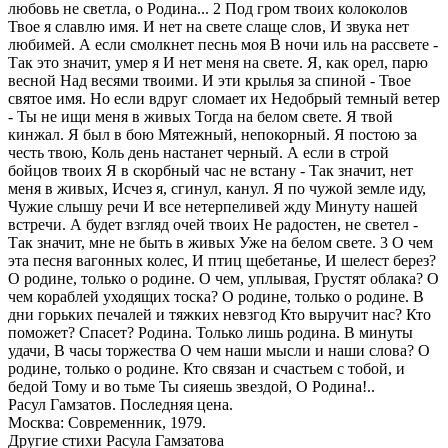
любовь не светла, о Родина... 2 Под гром твоих колоколов
Твое я славлю имя. И нет на свете слаще слов, И звука нет
любимей. А если смолкнет песнь моя В ночи иль на рассвете -
Так это значит, умер я И нет меня на свете. Я, как орел, парю
весной Над весями твоими. И эти крылья за спиной - Твое
святое имя. Но если вдруг сломает их Недобрый темный ветер
- Ты не ищи меня в живых Тогда на белом свете. Я твой
кинжал. Я был в бою Мятежный, непокорный. Я постою за
честь твою, Коль день настанет черный. А если в строй
бойцов твоих Я в скорбный час не встану - Так значит, нет
меня в живых, Исчез я, сгинул, канул. Я по чужой земле иду,
Чужие слышу речи И все нетерпеливей жду Минуту нашей
встречи. А будет взгляд очей твоих Не радостен, не светел -
Так значит, мне не быть в живых Уже на белом свете. 3 О чем
эта песня вагонных колес, И птиц щебетанье, И шелест берез?
О родине, только о родине. О чем, уплывая, Грустят облака? О
чем кораблей уходящих тоска? О родине, только о родине. В
дни горьких печалей и тяжких невзгод Кто выручит нас? Кто
поможет? Спасет? Родина. Только лишь родина. В минуты
удачи, В часы торжества О чем наши мысли и наши слова? О
родине, только о родине. Кто связан и счастьем с тобой, и
бедой Тому и во тьме Ты сияешь звездой, О Родина!..
Расул Гамзатов. Последняя цена.
Москва: Современник, 1979.
Другие стихи Расула Гамзатова