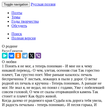
Русская поэзия
Toggle navigation
Поэты
Темы
Годы творчества
Обсудить
Поиск
Полная версия
О родине
Расул Гамзатов
О любви
1 Понять я не мог, а теперь понимаю - И мне ни к чему
никакой перевод,- О чем, улетая, осенняя стая Так горестно
плачет, Так грустно поет. Мне раньше казалось: печаль
беспричинна У листьев, лежащих в пыли у дорог. О ветке
родной их печаль и кручина - Теперь понимаю, А раньше не
мог. Не знал я, не ведал, но понял с годами, Уже с побелевшей
совсем головой, О чем от скалы оторвавшийся камень Так
стонет и плачет Как будто живой.
Когда далеко от родимого края Судьба иль дорога тебя увела,
И радость печальна - теперь понимаю,- И песня горька, И