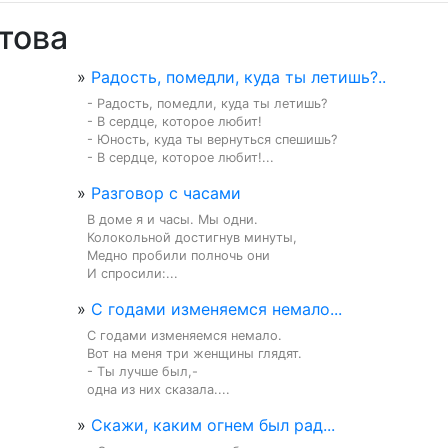
това
»
Радость, помедли, куда ты летишь?..
- Радость, помедли, куда ты летишь?

- В сердце, которое любит!

- Юность, куда ты вернуться спешишь?

- В сердце, которое любит!...
»
Разговор с часами
В доме я и часы. Мы одни.

Колокольной достигнув минуты,

Медно пробили полночь они

И спросили:...
»
С годами изменяемся немало...
С годами изменяемся немало.

Вот на меня три женщины глядят.

- Ты лучше был,-

одна из них сказала....
»
Скажи, каким огнем был рад...