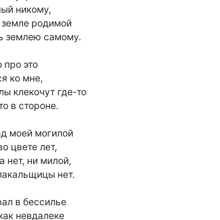
ый никому,

 земле родимой

ь землею самому.

 про это

я ко мне,

ы клекочут где-то

о в стороне.

ад моей могилой

во цвете лет,

 нет, ни милой,

лакальщицы нет.

ал в бессилье

как невдалеке
