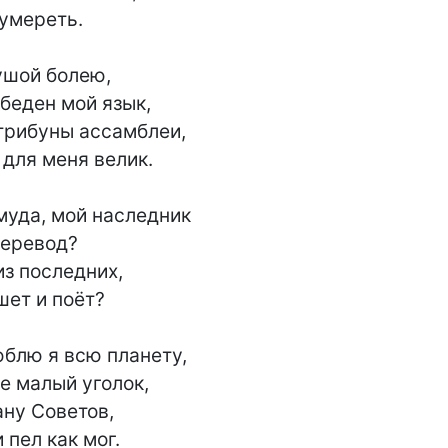
умереть.

ушой болею,

 беден мой язык,

трибуны ассамблеи,

 для меня велик.

муда, мой наследник

еревод?

з последних,

ет и поёт?

блю я всю планету,

е малый уголок,

ну Советов,

пел как мог.
