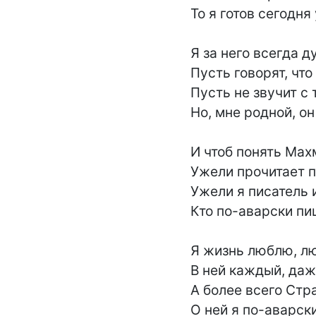
То я готов сегодня 
Я за него всегда д
Пусть говорят, что
Пусть не звучит с 
Но, мне родной, он
И чтоб понять Мах
Ужели прочитает п
Ужели я писатель и
Кто по-аварски пиш
Я жизнь люблю, лю
В ней каждый, даж
А более всего Стра
О ней я по-аварски 