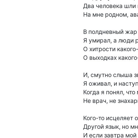
Два человека шли 
На мне родном, ав
В полдневный жар 
Я умирал, а люди р
О хитрости какого-
О выходках какого-
И, смутно слыша з
Я оживал, и наступи
Когда я понял, что 
Не врач, не знахарь
Кого-то исцеляет о
Другой язык, но мне
И если завтра мой 