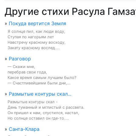
Другие стихи Расула Гамза
»
Покуда вертится Земля
Я солнце пил, как люди воду,

Ступая по нагорьям лет

Навстречу красному восходу,

Закату красному вослед....
»
Разговор
— Скажи мне,

перебрав свои года,

Какое время самым лучшим было?

— Счастливейшими были дни,...
»
Размытые контуры скал...
Размытые контуры скал -

День туманный и мглистый с рассвета.

Он пришел к нам, спустился, настал,

Но солнце оставил он где-то....
»
Санта-Клара