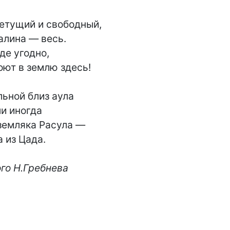
етущий и свободный,

алина — весь.

де угодно,

ют в землю здесь!

ьной близ аула

 иногда

емляка Расула —

из Цада. 

го Н.Гребнева