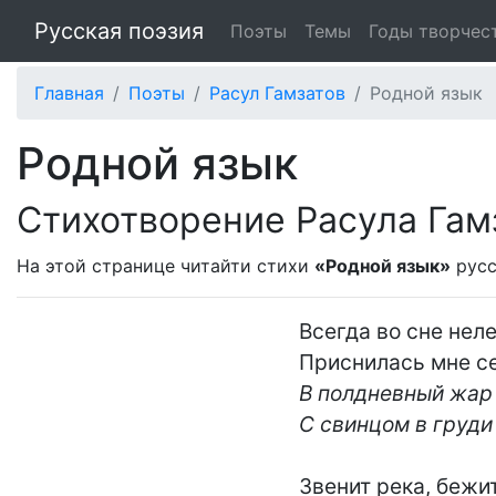
Русская поэзия
Поэты
Темы
Годы творчес
Главная
Поэты
Расул Гамзатов
Родной язык
Родной язык
Стихотворение Расула Гам
На этой странице читайти стихи
«Родной язык»
русс
Всегда во сне неле
В полдневный жар 
С свинцом в груди
Звенит река, бежит