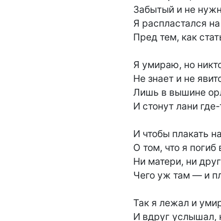
Забытый и не нужн
Я распластался на
Пред тем, как стат
Я умираю, но никто
Не знает и не явитс
Лишь в вышине орл
И стонут лани где-т
И чтобы плакать н
О том, что я погиб 
Ни матери, ни друга
Чего уж там — и п
Так я лежал и умир
И вдруг услышал, 