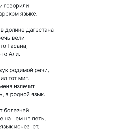
и говорили

арском языке.

в долине Дагестана

ечь вели

то Гасана,

то Али.

вук родимой речи,

л тот миг,

меня излечит

, а родной язык.

т болезней

 на нем не петь,

язык исчезнет,
