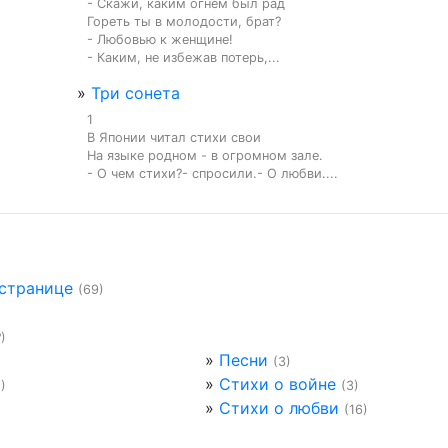
- Скажи, каким огнем был рад

Гореть ты в молодости, брат?

- Любовью к женщине!

- Каким, не избежав потерь,...
»
Три сонета
1

В Японии читал стихи свои

На языке родном - в огромном зале.

- О чем стихи?- спросили.- О любви....
 странице
(69)
?)
»
Песни
(3)
»
Стихи о войне
1)
(3)
»
Стихи о любви
(16)