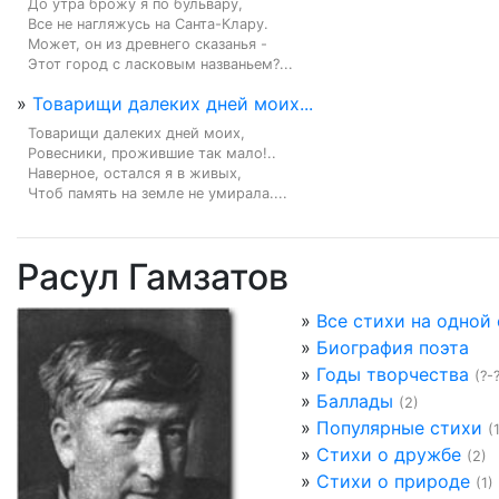
До утра брожу я по бульвару,

Все не нагляжусь на Санта-Клару.

Может, он из древнего сказанья -

Этот город с ласковым названьем?...
»
Товарищи далеких дней моих...
Товарищи далеких дней моих,

Ровесники, прожившие так мало!..

Наверное, остался я в живых,

Чтоб память на земле не умирала....
Расул Гамзатов
»
Все стихи на одной
»
Биография поэта
»
Годы творчества
(?-
»
Баллады
(2)
»
Популярные стихи
(
»
Стихи о дружбе
(2)
»
Стихи о природе
(1)