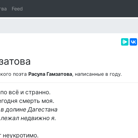
тва
Feed
затова
кого поэта
Расула Гамзатова
, написанные в
году.
по всё и странно.

в долине Дагестана

 лежал недвижно я.
 неукротимо.
