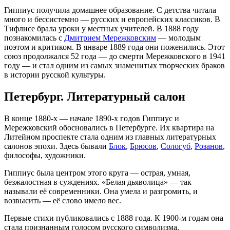
Гиппиус получила домашнее образование. С детства читала
много и бессистемно — русских и европейских классиков. В
Тифлисе брала уроки у местных учителей. В 1888 году
познакомилась с
Дмитрием Мережковским
— молодым
поэтом и критиком. В январе 1889 года они поженились. Этот
союз продолжался 52 года — до смерти Мережковского в 1941
году — и стал одним из самых знаменитых творческих браков
в истории русской культуры.
Петербург. Литературный салон
В конце 1880-х — начале 1890-х годов Гиппиус и
Мережковский обосновались в Петербурге. Их квартира на
Литейном проспекте стала одним из главных литературных
салонов эпохи. Здесь бывали
Блок
,
Брюсов
,
Сологуб
,
Розанов
,
философы, художники.
Гиппиус была центром этого круга — острая, умная,
безжалостная в суждениях. «Белая дьяволица» — так
называли её современники. Она умела и разгромить, и
возвысить — её слово имело вес.
Первые стихи публиковались с 1888 года. К 1900-м годам она
стала признанным голосом русского символизма.