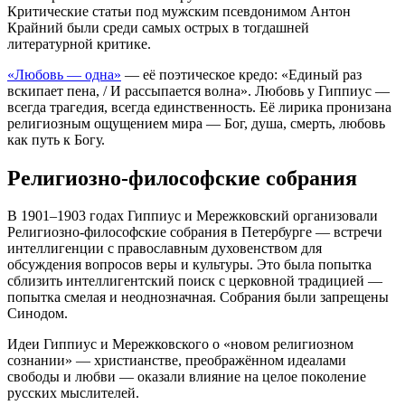
Критические статьи под мужским псевдонимом Антон
Крайний были среди самых острых в тогдашней
литературной критике.
«Любовь — одна»
— её поэтическое кредо: «Единый раз
вскипает пена, / И рассыпается волна». Любовь у Гиппиус —
всегда трагедия, всегда единственность. Её лирика пронизана
религиозным ощущением мира — Бог, душа, смерть, любовь
как путь к Богу.
Религиозно-философские собрания
В 1901–1903 годах Гиппиус и Мережковский организовали
Религиозно-философские собрания в Петербурге — встречи
интеллигенции с православным духовенством для
обсуждения вопросов веры и культуры. Это была попытка
сблизить интеллигентский поиск с церковной традицией —
попытка смелая и неоднозначная. Собрания были запрещены
Синодом.
Идеи Гиппиус и Мережковского о «новом религиозном
сознании» — христианстве, преображённом идеалами
свободы и любви — оказали влияние на целое поколение
русских мыслителей.