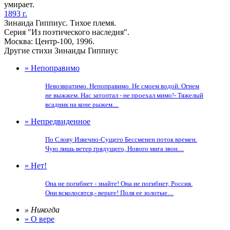
умирает.
1893 г.
Зинаида Гиппиус. Тихое племя.
Серия "Из поэтического наследия".
Москва: Центр-100, 1996.
Другие стихи Зинаиды Гиппиус
» Непоправимо
Невозвратимо. Непоправимо. Не смоем водой. Огнем
не выжжем. Наc затоптал - не проехал мимо!- Тяжелый
всадник на коне рыжем....
» Непредвиденное
По Слову Извечно-Сущего Бессменен поток времен.
Чую лишь ветер грядущего, Нового мига звон....
» Нет!
Она не погибнет - знайте! Она не погибнет, Россия.
Они всколосятся,- верьте! Поля ее золотые....
» Никогда
» О вере