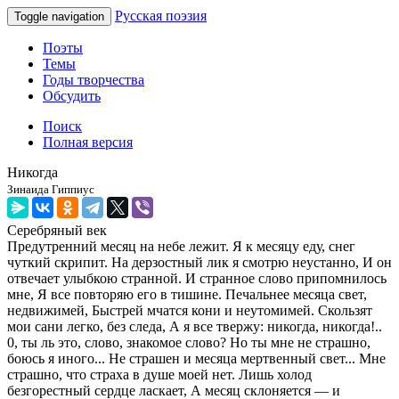
Русская поэзия
Toggle navigation
Поэты
Темы
Годы творчества
Обсудить
Поиск
Полная версия
Никогда
Зинаида Гиппиус
Серебряный век
Предутренний месяц на небе лежит. Я к месяцу еду, снег
чуткий скрипит. На дерзостный лик я смотрю неустанно, И он
отвечает улыбкою странной. И странное слово припомнилось
мне, Я все повторяю его в тишине. Печальнее месяца свет,
недвижимей, Быстрей мчатся кони и неутомимей. Скользят
мои сани легко, без следа, А я все твержу: никогда, никогда!..
0, ты ль это, слово, знакомое слово? Но ты мне не страшно,
боюсь я иного... Не страшен и месяца мертвенный свет... Мне
страшно, что страха в душе моей нет. Лишь холод
безгорестный сердце ласкает, А месяц склоняется — и