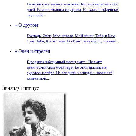
Великий грех желать возврата Неясной веры детских
дней. Нам не страшна ее утрата, Не жаль пройденных
ступеней....
» О другом
Господь. Отец. Мое начало. Мой конец. Тебя, в Ком
Сын, Тебя, Кто в Сыне, Во Имя Сына прошу я ныне...
» Овен и стрелец
Я родился в безумный месяц март... Не март
девический сиял моей заре: Ее огни зажглись в
суровом ноябре. Не бледный халкидон - заветный
камень мой,...
Зинаида Гиппиус