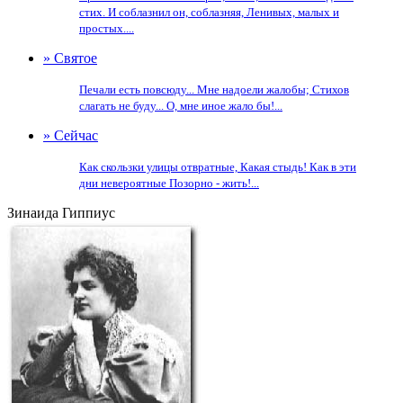
стих. И соблазнил он, соблазняя, Ленивых, малых и
простых....
» Святое
Печали есть повсюду... Мне надоели жалобы; Стихов
слагать не буду... О, мне иное жало бы!...
» Сейчас
Как скользки улицы отвратные, Какая стыдь! Как в эти
дни невероятные Позорно - жить!...
Зинаида Гиппиус