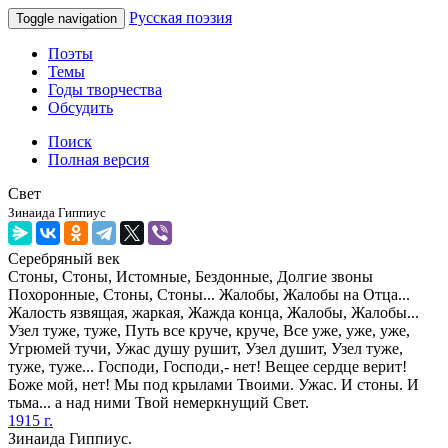
Русская поэзия
Toggle navigation
Поэты
Темы
Годы творчества
Обсудить
Поиск
Полная версия
Свет
Зинаида Гиппиус
Серебряный век
Стоны, Стоны, Истомные, Бездонные, Долгие звоны
Похоронные, Стоны, Стоны... Жалобы, Жалобы на Отца...
Жалость язвящая, жаркая, Жажда конца, Жалобы, Жалобы...
Узел туже, туже, Путь все круче, круче, Все уже, уже, уже,
Угрюмей тучи, Ужас душу рушит, Узел душит, Узел туже,
туже, туже... Господи, Господи,- нет! Вещее сердце верит!
Боже мой, нет! Мы под крылами Твоими. Ужас. И стоны. И
тьма... а над ними Твой немеркнущий Свет.
1915 г.
Зинаида Гиппиус.